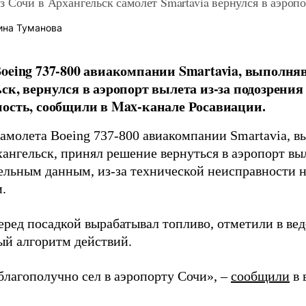
 Сочи в Архангельск самолет Smartavia вернулся в аэроп
ина Туманова
oeing 737-800 авиакомпании Smartavia, выполня
ск, вернулся в аэропорт вылета из-за подозрения
ость, сообщили в Max-канале Росавиации.
амолета Boeing 737-800 авиакомпании Smartavia, в
ангельск, принял решение вернуться в аэропорт выл
ельным данным, из-за технической неисправности н
.
еред посадкой вырабатывал топливо, отметили в вед
ый алгоритм действий.
благополучно сел в аэропорту Сочи», –
сообщили
в 