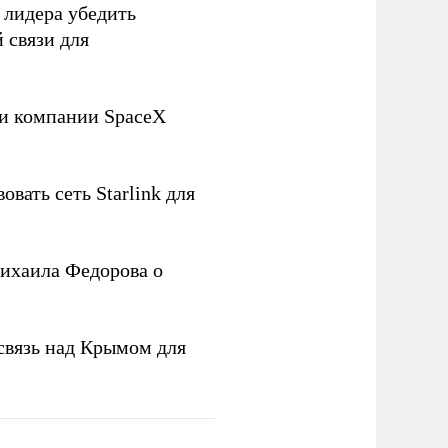
 лидера убедить
 связи для
ли компании SpaceX
овать сеть Starlink для
ихаила Федорова о
связь над Крымом для