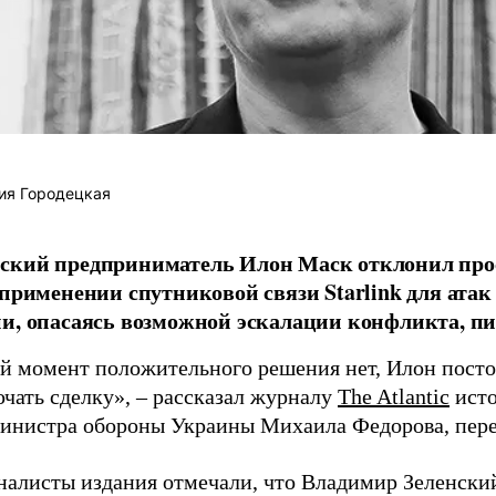
ия Городецкая
ский предприниматель Илон Маск отклонил про
 применении спутниковой связи Starlink для атак
и, опасаясь возможной эскалации конфликта, пиш
й момент положительного решения нет, Илон постоя
ючать сделку», – рассказал журналу
The Atlantic
исто
инистра обороны Украины Михаила Федорова, пер
налисты издания отмечали, что Владимир Зеленски