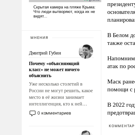
президент
основател
планирова
В Белом д
МНЕНИЯ
также оста
Дмитрий Губин
Напомним
Почему «объясняющий
атак по ро
класс» не может ничего
объяснить
Маск ран
Уже несколько столетий в
помощи с 
России не могут решить, какое
место в её жизни занимает
интеллигенция, кто к ней
В 2022 го
принадлежит, а кого из неё
предотвра
0 комментариев
исключили с правом
восстановления и без оного. И
КОММЕНТАРИ
чем она отличается от просто