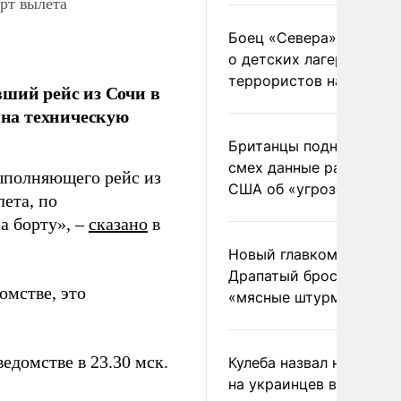
орт вылета
Боец «Севера» рассказ
о детских лагерях
террористов на Украин
вший рейс из Сочи в
 на техническую
Британцы подняли на
смех данные разведки
ыполняющего рейс из
США об «угрозе России
ета, по
а борту», –
сказано
в
Новый главком ВСУ
Драпатый бросил солда
омстве, это
«мясные штурмы»
ведомстве в 23.30 мск.
Кулеба назвал нападени
на украинцев в Польше