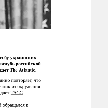
сьбу украинских
 вглубь российской
ет The Atlantic.
нно повторяет, что
чник из окружения
едает
ТАСС
.
й обращался к