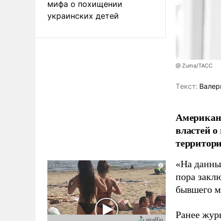
мифа о похищении
украинских детей
@ Zuma/ТАСС
Tекст:
Валер
Американ
властей о
территори
«На данны
пора закл
бывшего м
Ранее жур