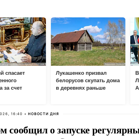
й спасает
Лукашенко призвал
В
енного
белорусов скупать дома
Л
а за счет
в деревнях раньше
А
россиян
н
в
026, 16:40 •
НОВОСТИ ДНЯ
ом сообщил о запуске регулярны