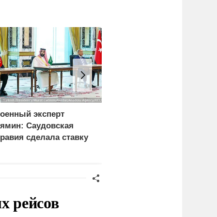
оенный эксперт
Суд Петербурга заочно
ямин: Саудовская
арестовал супругу
равия сделала ставку
Александра Невзорова
а Турцию и Пакистан
место США
х рейсов