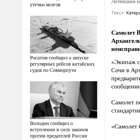
Летевший из
утечки мозгов
Tекст:
Катер
Самолет B
Архангель
неисправн
Росатом сообщил о запуске
«Экипаж с
регулярных рейсов китайских
судов по Севморпути
Сочи в Арх
предварит
сообщении
Самолет п
стандартн
Володин сообщил о
«Самолет 
вступлении в силу законов
против предателей России