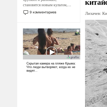
китай
становятся новым культом,
постепенно вытесняя и
9 комментариев
Лихачев: К
отменяя традиционное
требование к человеку – быть
мужественным и твердым под
ударами судьбы, брать на себя
ответственность, помогать
слабым, идти вперед и
адаптироваться.