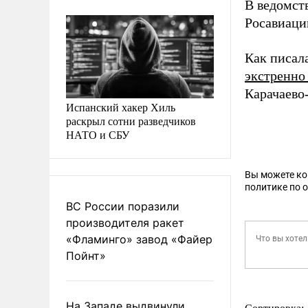
В ведомст
Росавиаци
Как писал
экстренно
Карачаево
Испанский хакер Хиль
раскрыл сотни разведчиков
НАТО и СБУ
Вы можете к
политике по 
ВС России поразили
производителя ракет
«Фламинго» завод «Файер
Пойнт»
На Западе выдвинули