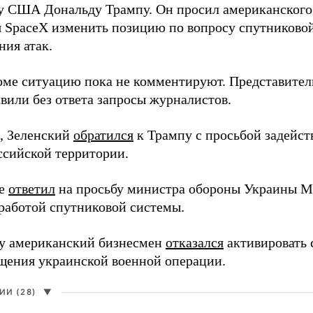
у США Дональду Трампу. Он просил американского
я SpaceX изменить позицию по вопросу спутниковой
ния атак.
оме ситуацию пока не комментируют. Представите
вили без ответа запросы журналистов.
, Зеленский
обратился
к Трампу с просьбой задейств
ссийской территории.
ее
ответил
на просьбу министра обороны Украины М
работой спутниковой системы.
ду американский бизнесмен
отказался
активировать 
щения украинской военной операции.
И (28)
▼