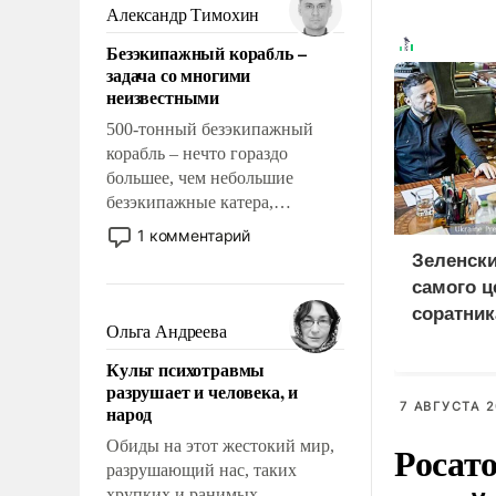
образованных людей. Иногда
Александр Тимохин
казалось, что эти вопросы
Безэкипажный корабль –
решены раз и навсегда, но –
задача со многими
нет, не решены.
неизвестными
500-тонный безэкипажный
корабль – нечто гораздо
большее, чем небольшие
безэкипажные катера,
применение которых уже
1 комментарий
стало обыденностью. Задача по
Зеленски
созданию такого корабля очень
самого ц
сложна и амбициозна. Однако
соратник
и ее реализация радикально
Ольга Андреева
разведки
поднимет наши боевые
Культ психотравмы
возможности.
разрушает и человека, и
7 АВГУСТА 2
народ
Обиды на этот жестокий мир,
Росат
разрушающий нас, таких
хрупких и ранимых,