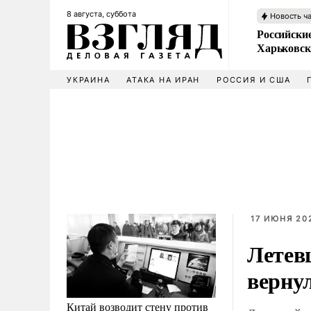
8 августа, суббота
Новость ч
Российски
Харьковск
УКРАИНА
АТАКА НА ИРАН
РОССИЯ И США
17 ИЮНЯ 20
Летев
верну
Китай возводит стену против