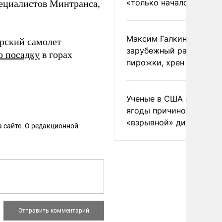
«только началом»
пециалистов Минтранса,
Максим Галкин добавил
ирский самолет
зарубежный райдер
ю посадку
в горах
пирожки, хрен и морс
Ученые в США назвали 
ягоды причиной
«взрывной» диареи
 сайте. О редакционной