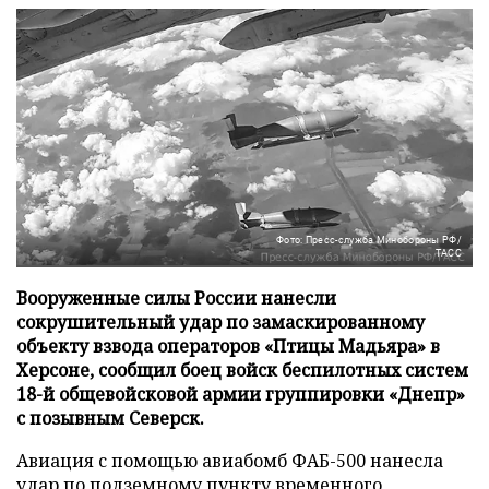
Фото: Пресс-служба Минобороны РФ/
ТАСС
Вооруженные силы России нанесли
сокрушительный удар по замаскированному
объекту взвода операторов «Птицы Мадьяра» в
Херсоне, сообщил боец войск беспилотных систем
18-й общевойсковой армии группировки «Днепр»
с позывным Северск.
Авиация с помощью авиабомб ФАБ-500 нанесла
удар по подземному пункту временного