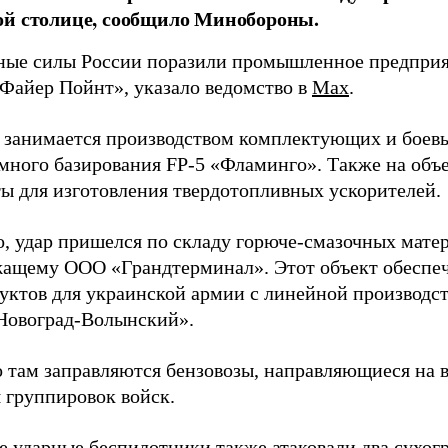
ой столице, сообщило Минобороны.
ые силы России поразили промышленное предприят
Файер Пойнт», указало ведомство в
Max
.
д занимается производством комплектующих и боев
емного базирования FP-5 «Фламинго». Также на объе
ы для изготовления твердотопливных ускорителей.
о, удар пришелся по складу горюче-смазочных матер
ащему ООО «Грандтерминал». Этот объект обеспеч
уктов для украинской армии с линейной производс
Новоград-Волынский».
 там заправляются бензовозы, направляющиеся на в
 группировок войск.
е ударные беспилотники также атаковали два сухогр