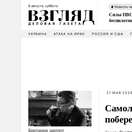
8 августа, суббота
Новость ч
Силы ПВО 
беспилотн
УКРАИНА
АТАКА НА ИРАН
РОССИЯ И США
21 МАЯ 2026
Самол
побер
Британии даруют