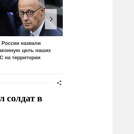
 России назвали
Почему тонут даже
аконную цель наших
опытные пловцы:
С на территории
назвали 9 самых часты
ермании
причин
 солдат в