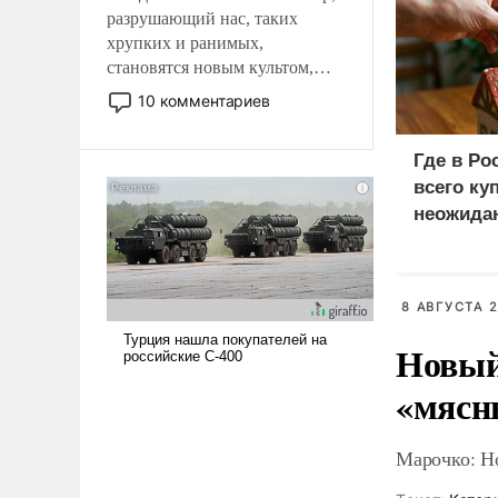
разрушающий нас, таких
хрупких и ранимых,
становятся новым культом,
постепенно вытесняя и
10 комментариев
отменяя традиционное
требование к человеку – быть
Где в Ро
мужественным и твердым под
всего ку
ударами судьбы, брать на себя
неожида
ответственность, помогать
слабым, идти вперед и
адаптироваться.
8 АВГУСТА 2
Новый
«мясн
Марочко: Н