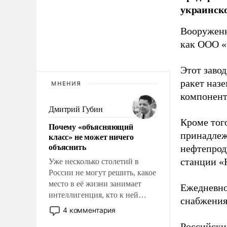
украинск
Вооруженн
как ООО «
Этот заво
ракет наз
МНЕНИЯ
компонент
Дмитрий Губин
Кроме тог
Почему «объясняющий
принадлеж
класс» не может ничего
объяснить
нефтепрод
станции «
Уже несколько столетий в
России не могут решить, какое
место в её жизни занимает
Ежедневно
интеллигенция, кто к ней
снабжения
принадлежит, а кого из неё
4 комментария
исключили с правом
Российски