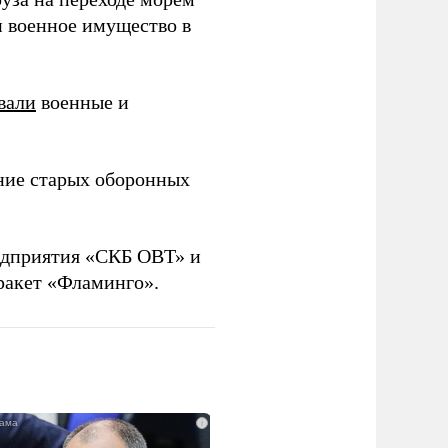
и военное имущество в
вали
военные и
ние старых оборонных
дприятия «СКБ ОВТ» и
ракет «Фламинго».
i