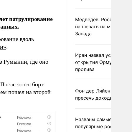
едет патрулирование
Медведев: России
данных.
наплевать на мнение
Запада
рование вдоль
ти»
.
Иран назвал условие
з Румынии, где оно
открытия Ормузского
пролива
После этого борт
Фон дер Ляйен призвал
тем пошел на второй
пресечь доходы России
Названы самые
популярные российски