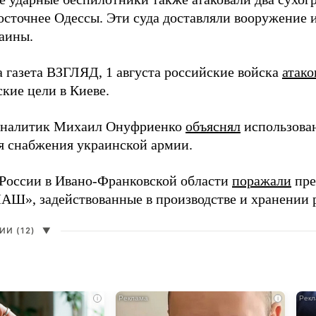
осточнее Одессы. Эти суда доставляли вооружение 
аины.
а газета ВЗГЛЯД, 1 августа российские войска
атако
кие цели в Киеве.
аналитик Михаил Онуфриенко
объяснял
использова
ля снабжения украинской армии.
России в Ивано-Франковской области
поражали
пре
», задействованные в производстве и хранении 
И (12)
▼
i
i