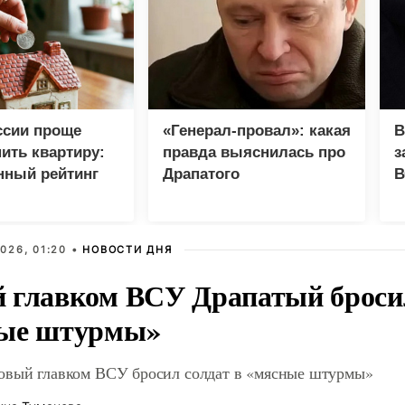
ссии проще
«Генерал-провал»: какая
В
пить квартиру:
правда выяснилась про
з
нный рейтинг
Драпатого
В
Г
026, 01:20 •
НОВОСТИ ДНЯ
 главком ВСУ Драпатый бросил
ые штурмы»
овый главком ВСУ бросил солдат в «мясные штурмы»