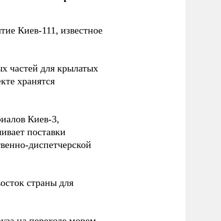
ие Киев-111, известное
ых частей для крылатых
кте хранятся
иалов Киев-3,
ивает поставки
твенно-диспетчерской
осток страны для
уза на переходе морем