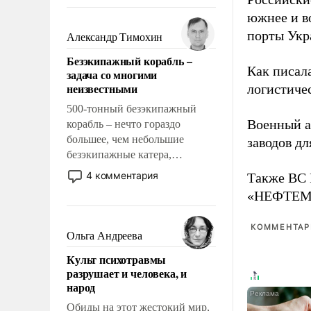
восстановления и без оного. И
южнее и в
чем она отличается от просто
образованных людей. Иногда
порты Укр
Александр Тимохин
казалось, что эти вопросы
Безэкипажный корабль –
решены раз и навсегда, но –
Как писал
задача со многими
нет, не решены.
неизвестными
логистичес
500-тонный безэкипажный
Военный 
корабль – нечто гораздо
большее, чем небольшие
заводов д
безэкипажные катера,
применение которых уже
4 комментария
Также ВС 
стало обыденностью. Задача по
«НЕФТЕМАШ
созданию такого корабля очень
сложна и амбициозна. Однако
КОММЕНТАРИ
и ее реализация радикально
Ольга Андреева
поднимет наши боевые
Культ психотравмы
возможности.
разрушает и человека, и
народ
Обиды на этот жестокий мир,