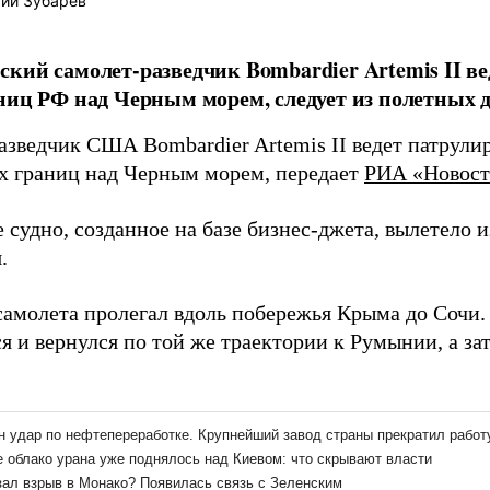
ий Зубарев
кий самолет-разведчик Bombardier Artemis II в
ниц РФ над Черным морем, следует из полетных 
азведчик США Bombardier Artemis II ведет патрули
х границ над Черным морем, передает
РИА «Новос
судно, созданное на базе бизнес-джета, вылетело и
.
амолета пролегал вдоль побережья Крыма до Сочи. 
я и вернулся по той же траектории к Румынии, а за