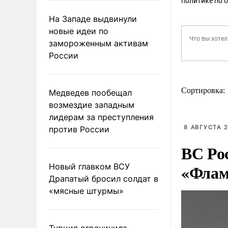
политике по 
На Западе выдвинули
новые идеи по
замороженным активам
России
Сортировка:
Медведев пообещал
возмездие западным
лидерам за преступления
8 АВГУСТА 2
против России
ВС Ро
«Флам
Новый главком ВСУ
Драпатый бросил солдат в
«мясные штурмы»
Турция ограничила