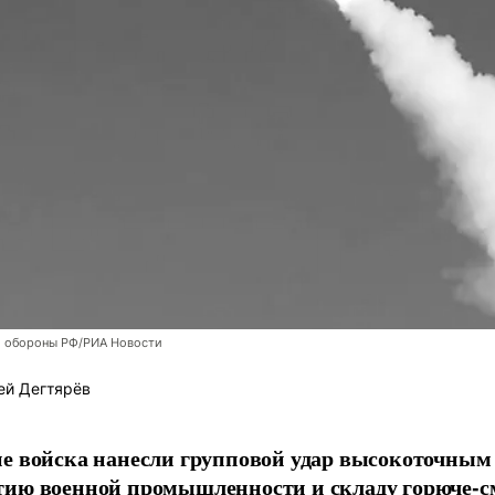
 обороны РФ/РИА Новости
ей Дегтярёв
е войска нанесли групповой удар высокоточным
тию военной промышленности и складу горюче-с