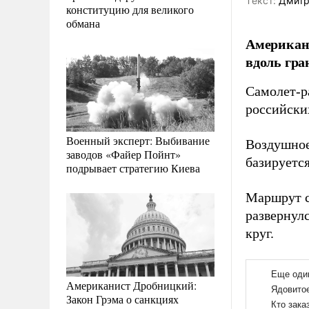
Tекст:
Дмитр
конституцию для великого
обмана
Американс
вдоль гра
Самолет-р
российски
Военный эксперт: Выбивание
Воздушное 
заводов «Файер Пойнт»
базируется
подрывает стратегию Киева
Маршрут с
развернулс
круг.
Американист Дробницкий:
Закон Грэма о санкциях