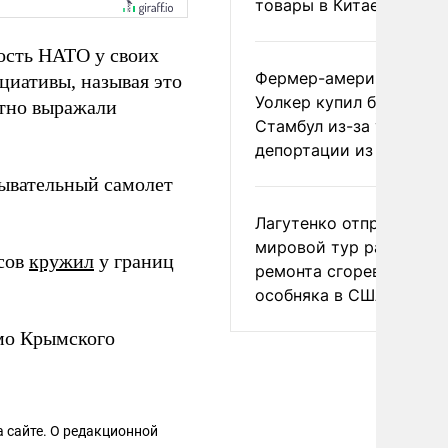
товары в Китае
ость НАТО у своих
Фермер-американец
циативы, называя это
Уолкер купил билет в
атно выражали
Стамбул из-за угрозы
депортации из России
дывательный самолет
Лагутенко отправился в
мировой тур ради
асов
кружил
у границ
ремонта сгоревшего
особняка в США
о Крымского
 сайте. О редакционной