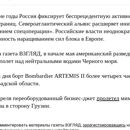
ие годы Россия фиксирует беспрецедентную активн
границ. Североатлантический альянс расширяет ини
нием спецоперации». Российские власти неоднокр
нность наращиванием сил блока в Европе.
а газета ВЗГЛЯД, в начале мая американский разве
полет над нейтральными водами Черного моря.
а дня борт Bombardier ARTEMIS II более четырех ч
адской области.
преля переоборудованный бизнес-джет
пролетел
мим
а в сторону Грузии.
омментировать материалы газеты ВЗГЛЯД,
зарегистрировавшись
на