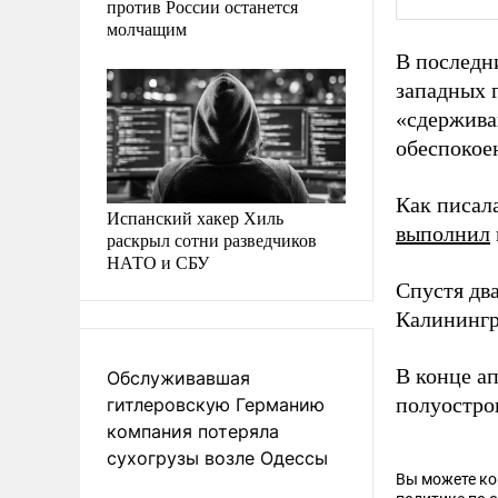
против России останется
молчащим
В последн
западных 
«сдержива
обеспокое
Как писал
Испанский хакер Хиль
выполнил
раскрыл сотни разведчиков
НАТО и СБУ
Спустя дв
Калинингр
В конце а
Обслуживавшая
полуостров
гитлеровскую Германию
компания потеряла
сухогрузы возле Одессы
Вы можете к