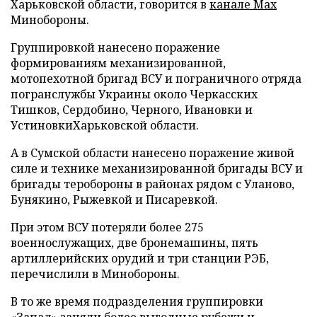
Харьковской области, говорится в
канале Max
Минобороны.
Группировкой нанесено поражение
формированиям механизированной,
мотопехотной бригад ВСУ и пограничного отряда
погранслужбы Украины около Черкасских
Тишков, Сердобино, Черного, Ивановки и
УстиновкиХарьковской области.
А в Сумской области нанесено поражение живой
силе и технике механизированной бригады ВСУ и
бригады теробороны в районах рядом с Уланово,
Бунякино, Рыжевкой и Писаревкой.
При этом ВСУ потеряли более 275
военнослужащих, две бронемашины, пять
артиллерийских орудий и три станции РЭБ,
перечислили в Минобороны.
В то же время подразделения группировки
«Запад» заняли более выгодные рубежи и