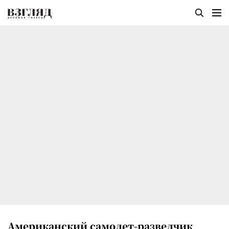
Американский самолет-разведчик