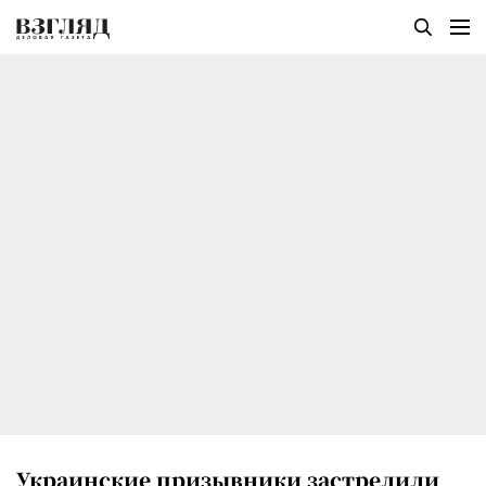
Украинские призывники застрелили