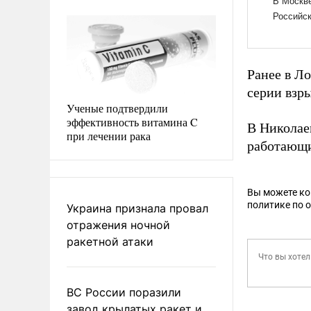
Ранее в Л
серии взры
Ученые подтвердили
эффективность витамина C
В Николае
при лечении рака
работающи
Вы можете к
политике по 
Украина признала провал
отражения ночной
ракетной атаки
ВС России поразили
завод крылатых ракет и