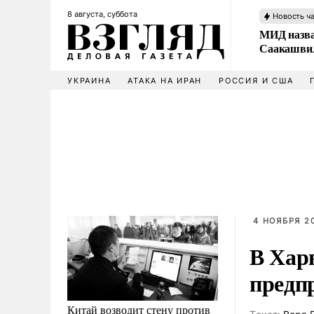
8 августа, суббота
Новость ч
МИД назва
Саакашвил
УКРАИНА
АТАКА НА ИРАН
РОССИЯ И США
4 НОЯБРЯ 20
В Хар
предп
Китай возводит стену против