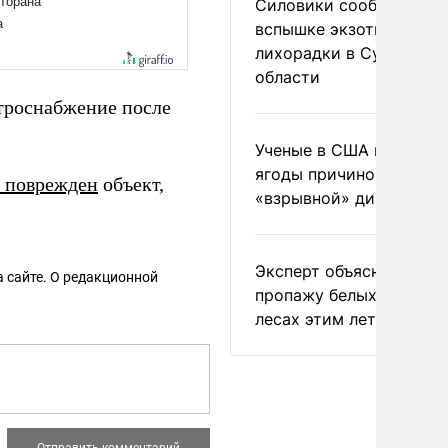
Силовики сообщили о
вспышке экзотической
лихорадки в Сумской
области
троснабжение после
Ученые в США назвали 
ягоды причиной
я поврежден
объект,
«взрывной» диареи
Эксперт объяснил
 сайте. О редакционной
пропажу белых грибов 
лесах этим летом