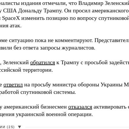
налисты издания отмечали, что Владимир Зеленски
у США Дональду Трампу. Он просил американского
я SpaceX изменить позицию по вопросу спутниковой
ния атак.
оме ситуацию пока не комментируют. Представите
вили без ответа запросы журналистов.
, Зеленский
обратился
к Трампу с просьбой задейств
ссийской территории.
ее
ответил
на просьбу министра обороны Украины М
работой спутниковой системы.
ду американский бизнесмен
отказался
активировать 
щения украинской военной операции.
И (25)
▼