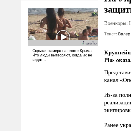
защиты
американские арсеналы.
Сложившаяся ситуация
означает многолетний период
Военкоры: 
уязвимости США, например,
перед Китаем.
Tекст:
Валер
Крупнейши
Plus оказ
Представи
канал «Оп
Из-за пол
реализаци
экипировк
Ранее ук