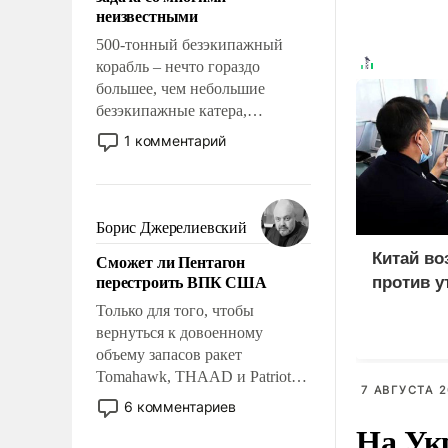
адаптироваться.
неизвестными
500-тонный безэкипажный
корабль – нечто гораздо
большее, чем небольшие
безэкипажные катера,
применение которых уже
1 комментарий
стало обыденностью. Задача по
созданию такого корабля очень
сложна и амбициозна. Однако
и ее реализация радикально
Борис Джерелиевский
поднимет наши боевые
Китай во
Сможет ли Пентагон
возможности.
перестроить ВПК США
против у
Только для того, чтобы
вернуться к довоенному
объему запасов ракет
Tomahawk, THAAD и Patriot
7 АВГУСТА 2
США потребуется более трех
6 комментариев
лет. Даже небольшая война с
На Ук
Ираном опустошила