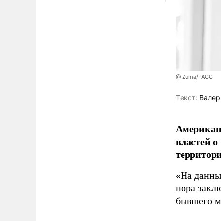
@ Zuma/ТАСС
Tекст:
Валер
Американ
властей о
территори
«На данны
пора закл
бывшего м