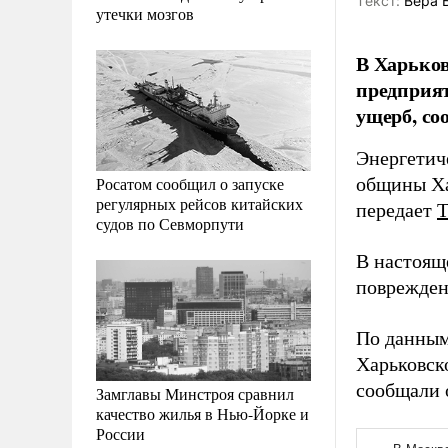
Tекст:
Вера 
утечки мозгов
В Харьков
предприят
ущерб, со
Энергетич
Росатом сообщил о запуске
общины Ха
регулярных рейсов китайских
передает
судов по Севморпути
В настоящ
поврежден
По данным 
Харьковск
сообщали о
Замглавы Минстроя сравнил
качество жилья в Нью-Йорке и
России