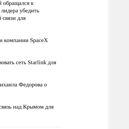
й обращался к
 лидера убедить
 связи для
ли компании SpaceX
овать сеть Starlink для
ихаила Федорова о
связь над Крымом для