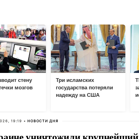
зводит стену
Три исламских
T
течки мозгов
государства потеряли
з
надежду на США
и
д
026, 19:19 •
НОВОСТИ ДНЯ
раине уничтожили крупнейший 