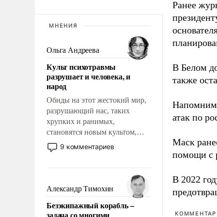
Ранее жур
президент
МНЕНИЯ
основател
планирова
Ольга Андреева
Культ психотравмы
В Белом д
разрушает и человека, и
также оста
народ
Обиды на этот жестокий мир,
Напомним
разрушающий нас, таких
атак по ро
хрупких и ранимых,
становятся новым культом,
Маск ран
постепенно вытесняя и
9 комментариев
отменяя традиционное
помощи с 
требование к человеку – быть
мужественным и твердым под
В 2022 го
ударами судьбы, брать на себя
Александр Тимохин
предотвра
ответственность, помогать
Безэкипажный корабль –
слабым, идти вперед и
задача со многими
КОММЕНТАРИ