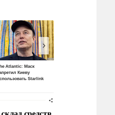
he Atlantic: Маск
Украинские военные
апретил Киеву
сдались в плен при
спользовать Starlink
освобождении села
ля ударов по России
Анискино
склад средств