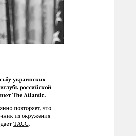
сьбу украинских
 вглубь российской
ет The Atlantic.
нно повторяет, что
чник из окружения
едает
ТАСС
.