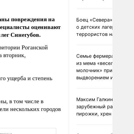
аны повреждения на
Боец «Севера» рассказ
специалисты оценивают
о детских лагерях
лег Синегубов.
террористов на Украин
ритории Роганской
а вторник,
Семье фермера Уолкер
из мема «веселый
молочник» пригрозили
выдворением из Росси
го ущерба и степень
Максим Галкин добавил
ны, в том числе в
зарубежный райдер
ели нескольких городов
пирожки, хрен и морс