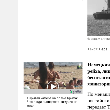
@ ERDEM SAHIN
Tекст:
Вера 
Немецкая 
рейха, ли
беспилотн
мониторин
По меньше
российски
передает