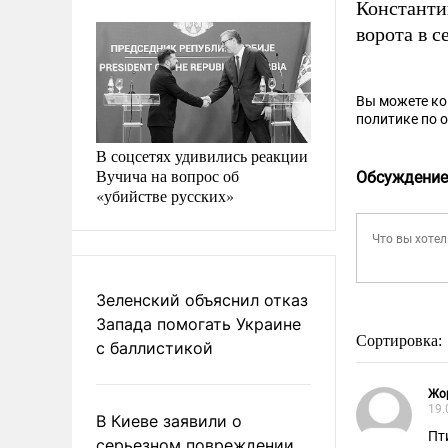
Константи
ворота в 
Вы можете к
политике по 
В соцсетях удивились реакции
Вучича на вопрос об
Обсуждение
«убийстве русских»
Зеленский объяснил отказ
Запада помогать Украине
Сортировка:
с баллистикой
Жо
19.
В Киеве заявили о
Пт
серьезном повреждении