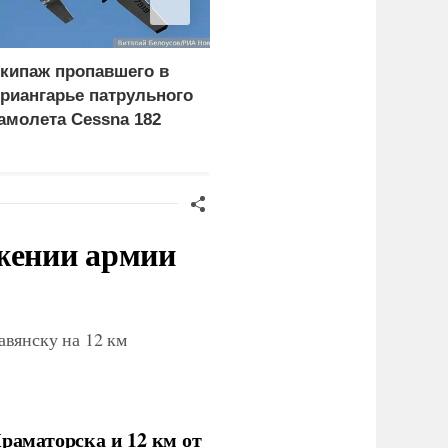
кипаж пропавшего в
Российские войска
риангарье патрульного
освободили Ивановку в
амолета Cessna 182
Харьковской области
ашли живым
ижении армии
вянску на 12 км
раматорска и 12 км от