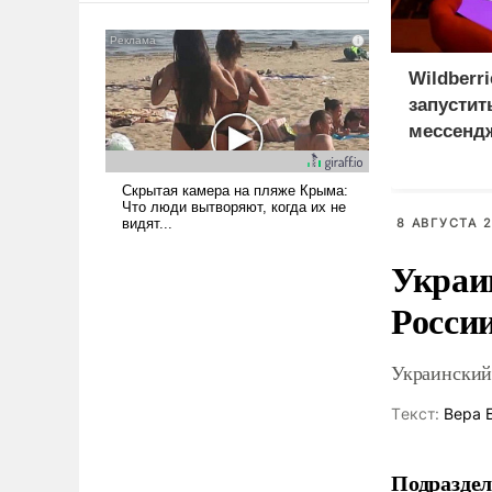
сложна и амбициозна. Однако
и ее реализация радикально
поднимет наши боевые
Wildberr
возможности.
запустит
мессенд
8 АВГУСТА 2
Украи
Росси
Украинский
Tекст:
Вера 
Подраздел