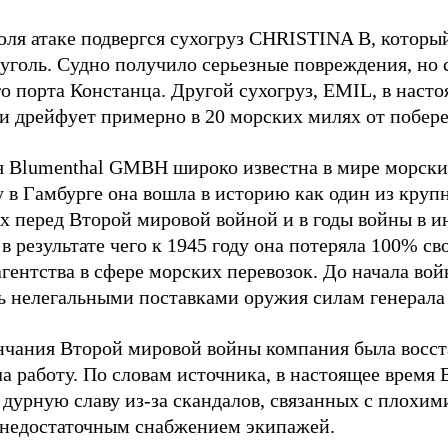
юля атаке подвергся сухогруз CHRISTINA B, котор
 уголь. Судно получило серьезные повреждения, но 
о порта Констанца. Другой сухогруз, EMIL, в наст
и дрейфует примерно в 20 морских милях от побер
 Blumenthal GMBH широко известна в мире морских
у в Гамбурге она вошла в историю как один из кру
х перед Второй мировой войной и в годы войны в и
в результате чего к 1945 году она потеряла 100% св
агентства в сфере морских перевозок. До начала во
ь нелегальными поставками оружия силам генерала
нчания Второй мировой войны компания была восст
а работу. По словам источника, в настоящее время
 дурную славу из-за скандалов, связанных с плохим
 недостаточным снабжением экипажей.