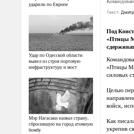
Командован
ударили по Европе
Tекст:
Дмитр
Под Конст
«Птицы М
сдерживат
Удар по Одесской области
Командова
вывел из строя портовую
инфраструктуру и мост
«Птицы Ма
силовых ст
Целью пер
направлен
войск, ис
Мэр Нагасаки назвал страну,
Как писал
сбросившую на город атомную
укрепив с
бомбу