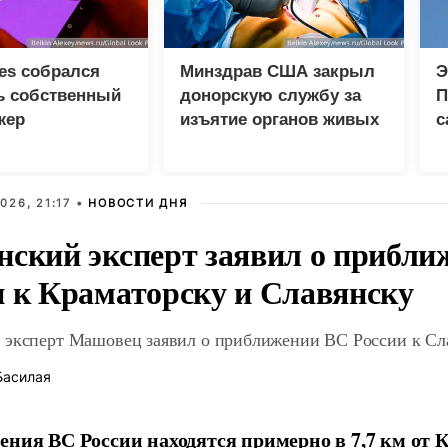
ies собрался
Минздрав США закрыл
Э
ь собственный
донорскую службу за
П
жер
изъятие органов живых
с
пациентов
н
026, 21:17 •
НОВОСТИ ДНЯ
нский эксперт заявил о прибл
и к Краматорску и Славянску
 эксперт Машовец заявил о приближении ВС России к Сла
Басилая
ения ВС России находятся примерно в 7,7 км от К