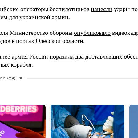
сийские операторы беспилотников
нанесли
удары по
ем для украинской армии.
юля Министерство обороны
опубликовало
видеокад
дов в портах Одесской области.
анее армия России
поразила
два доставлявших обес
ных корабля.
И (29)
▼