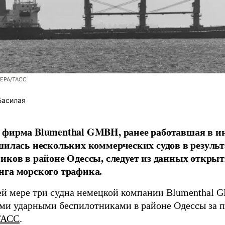
/EPA/ТАСС
Басилая
фирма Blumenthal GMBH, ранее работавшая в ин
шилась нескольких коммерческих судов в результ
иков в районе Одессы, следует из данных открыт
га морского трафика.
й мере три судна немецкой компании Blumenthal
ми ударными беспилотниками в районе Одессы за п
ТАСС
.