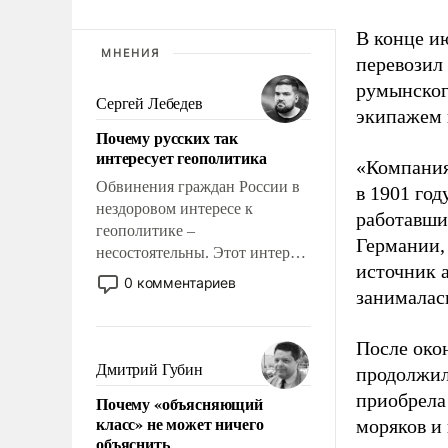
В конце и
МНЕНИЯ
перевозил
румынског
Сергей Лебедев
экипажем 
Почему русских так
интересует геополитика
«Компания
Обвинения граждан России в
в 1901 год
нездоровом интересе к
работавши
геополитике –
Германии, 
несостоятельны. Этот интерес
источник 
рационален и прагматичен. Он
0 комментариев
занималас
обусловлен тысячелетним
опытом выживания в крайне
непростых условиях и
После око
фундаментальным знанием,
Дмитрий Губин
продолжил
что мировая политика имеет
приобрела
Почему «объясняющий
свойство заявляться на порог
класс» не может ничего
моряков и
нашего дома.
объяснить