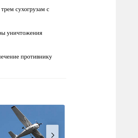
 трем сухогрузам с
ры уничтожения
печение противнику