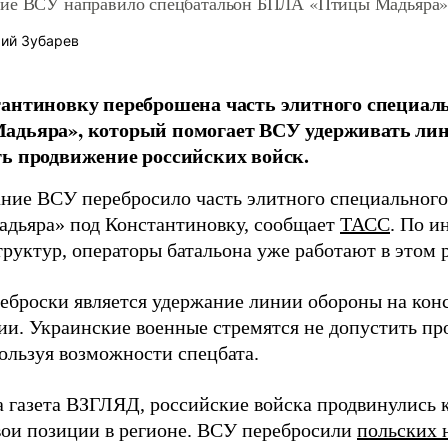
ие ВСУ направило спецбатальон БПЛА «Птицы Мадьяра»
ий Зубарев
антиновку переброшена часть элитного специал
адьяра», который помогает ВСУ удерживать ли
ь продвижение российских войск.
ние ВСУ перебросило часть элитного специальног
дьяра» под Константиновку, сообщает
ТАСС
. По 
руктур, операторы батальона уже работают в этом 
еброски является удержание линии обороны на кон
ии. Украинские военные стремятся не допустить п
пользуя возможности спецбата.
а газета ВЗГЛЯД, российские войска продвинулись 
вои позиции в регионе. ВСУ перебросили
польских 