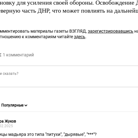
новку для усиления своей обороны. Освобождение
северную часть ДНР, что может повлиять на дальней
омментировать материалы газеты ВЗГЛЯД,
зарегистрировавшись
на
отношению к комментариям читайте
здесь
.
:
1
комментарий
ра Жуков
02.2025
ицы мадьяра это типа "питухи", "дырявые", "***"?