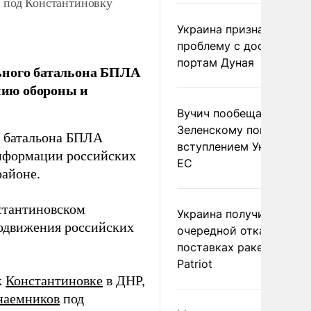
 под Константиновку
Украина признала
проблему с доступом к
портам Дуная
ьного батальона БПЛА
нию обороны и
Вучич пообещал
Зеленскому помочь со
о батальона БПЛА
вступлением Украины в
информации российских
ЕС
районе.
стантиновском
Украина получила
родвижения российских
очередной отказ в
поставках ракет для
Patriot
к
Константиновке
в ДНР,
наемников
под