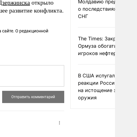
Молдавию предупреди
Дзержинска
открыло
о последствиях выхода
шее развитие конфликта.
СНГ
 сайте. О редакционной
The Times: Закрытие
Ормуза обогатило новы
игроков нефтерынка
В США испугались
реакции России и Кита
на истощение запасов
оружия