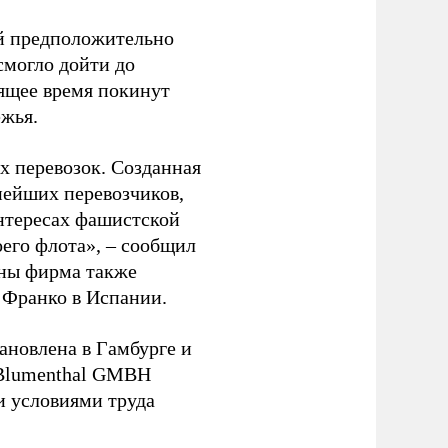
ый предположительно
смогло дойти до
оящее время покинут
ежья.
 перевозок. Созданная
пнейших перевозчиков,
нтересах фашистской
оего флота», – сообщил
йны фирма также
 Франко в Испании.
ановлена в Гамбурге и
 Blumenthal GMBH
и условиями труда