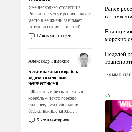
Уже несколько столетий в
Ранее рос
России не могут решить, какое
вооружени
место в ее жизни занимает
интеллигенция, кто к ней
В конце и
принадлежит, а кого из нее
17 комментариев
морских су
исключили с правом
восстановления и без оного. И
чем она отличается от просто
Неделей р
образованных людей. Иногда
транспорт
Александр Тимохин
казалось, что эти вопросы
Безэкипажный корабль –
решены раз и навсегда, но –
КОММЕНТАРИ
задача со многими
нет, не решены.
неизвестными
500-тонный безэкипажный
корабль – нечто гораздо
большее, чем небольшие
безэкипажные катера,
применение которых уже
5 комментариев
стало обыденностью. Задача по
созданию такого корабля очень