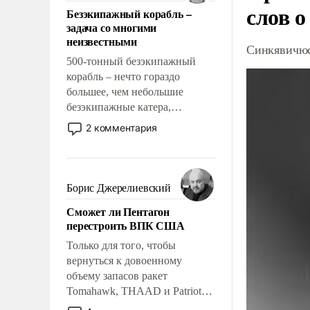
ответственность, помогать
слов о
Безэкипажный корабль –
слабым, идти вперед и
задача со многими
адаптироваться.
неизвестными
Синкявичюс
500-тонный безэкипажный
корабль – нечто гораздо
большее, чем небольшие
безэкипажные катера,
применение которых уже
2 комментария
стало обыденностью. Задача по
созданию такого корабля очень
сложна и амбициозна. Однако
и ее реализация радикально
Борис Джерелиевский
поднимет наши боевые
Сможет ли Пентагон
возможности.
перестроить ВПК США
Только для того, чтобы
вернуться к довоенному
объему запасов ракет
Tomahawk, THAAD и Patriot
США потребуется более трех