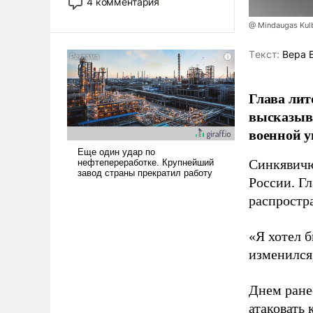
4 комментария
лет. Даже небольшая война с
@ Mindaugas Kul
Ираном опустошила
американские арсеналы.
Tекст:
Вера 
Сложившаяся ситуация
означает многолетний период
уязвимости США, например,
Глава лит
перед Китаем.
высказыв
военной у
Синкявичю
России. Гл
распростр
«Я хотел б
изменился
Днем ране
атаковать