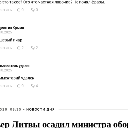
о это такое? Это что частная лавочка? Не понял фразы.
ветить
0
0
цман из Крыма
10.2025
шевый пиар
ветить
2
2
ьзователь удален
10.2025
мментарий удален
ветить
0
4
026, 08:35 •
НОВОСТИ ДНЯ
ер Литвы осадил министра обо