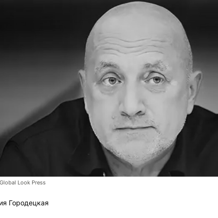
Global Look Press
ия Городецкая