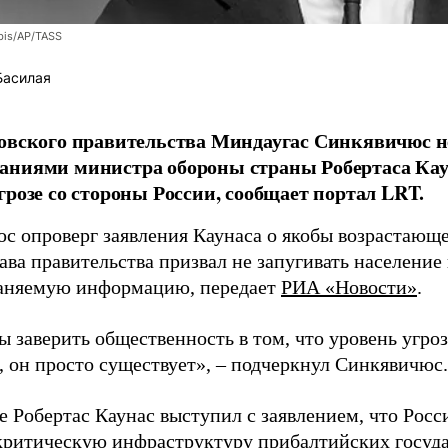
bis/AP/TASS
Басилая
овского правительства Миндаугас Синкявичюс не
аниями министра обороны страны Робертаса Кау
грозе со стороны России, сообщает портал LRT.
с опроверг заявления Каунаса о якобы возрастающе
ава правительства призвал не запугивать население
аняемую информацию, передает
РИА «Новости»
.
ы заверить общественность в том, что уровень угро
, он просто существует», – подчеркнул Синкявичюс.
е Робертас Каунас выступил с заявлением, что Росс
 критическую инфраструктуру прибалтийских госуда