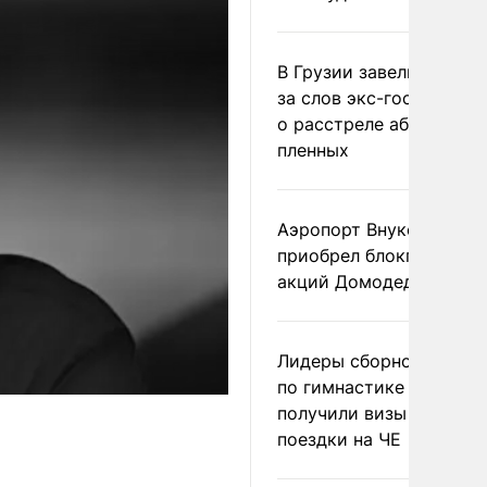
В Грузии завели дело и
за слов экс-госминист
о расстреле абхазских
пленных
Аэропорт Внуково
приобрел блокпакет
акций Домодедово
Лидеры сборной Росси
по гимнастике не
получили визы для
поездки на ЧЕ