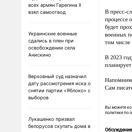
всех армян Гарегина II
В пресс-сл
взял самоотвод
процессе 
будет прох
Украинские военные
военных по
сдались в плен при
том числе
освобождении села
Анискино
В 2023 го
планирует
Верховный суд назначил
Напомним
дату рассмотрения иска о
Сам писате
снятии партии «Яблоко» с
выборов
Вы можете к
политике по 
Лукашенко призвал
белорусов скупать дома в
Обсуждение