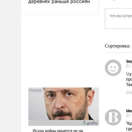
деревнях раньше россиян
Сортировка:
Ser
21.
\\
пр
Та
От
Ми
21.
"К
гд