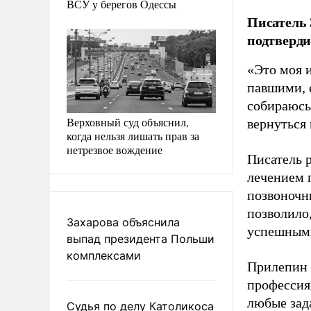
ВСУ у берегов Одессы
Писатель 
подтверди
«Это моя 
павшими, е
собираюсь»
Верховный суд объяснил,
вернуться
когда нельзя лишать прав за
нетрезвое вождение
Писатель 
лечением 
позвоночни
позволило
Захарова объяснила
успешным
выпад президента Польши
комплексами
Прилепин 
профессия
любые зад
Судья по делу Католикоса