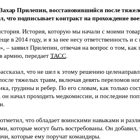
Захар Прилепин, восстановившийся после тяжело
л, что подписывает контракт на прохождение во
история. История, которую мы начали с моими тов
ще в 2014 году, и я за нее несу ответственность и с
, – заявил Прилепин, отвечая на вопрос о том, как
 в армию, передает
ТАСС
.
рассказал, что не шел к этому решению целенаправл
после тяжелых травм, включая девять переломов но
ка, грудины и ребер. По его словам, как только сос
, он начал проходить медкомиссии, и последние по
и.
отметил, что обладает воинскими навыками и раз
ми, которые могут быть востребованы. Он добавил, 
ачи, которые ему поручат командиры.