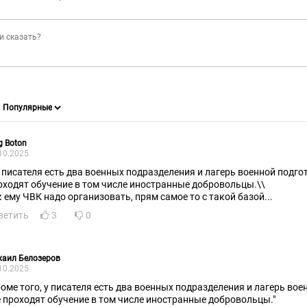
g Boton
10.2025
у писателя есть два военных подразделения и лагерь военной подгот
оходят обучение в том числе иностранные добровольцы.\\
к ему ЧВК надо организовать, прям самое то с такой базой...
ветить
3
0
хаил Белозеров
10.2025
роме того, у писателя есть два военных подразделения и лагерь вое
е проходят обучение в том числе иностранные добровольцы."