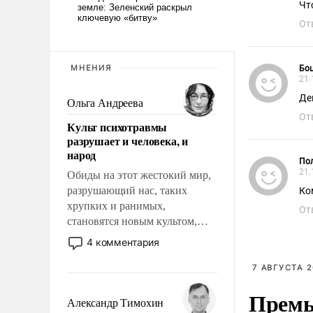
Чт
От
МНЕНИЯ
Бо
21.
Де
Ольга Андреева
От
Культ психотравмы
разрушает и человека, и
народ
Пол
21.
Обиды на этот жестокий мир,
разрушающий нас, таких
Ко
хрупких и ранимых,
От
становятся новым культом,
постепенно вытесняя и
4 комментария
отменяя традиционное
требование к человеку – быть
7 АВГУСТА 2
мужественным и твердым под
Премь
ударами судьбы, брать на себя
Александр Тимохин