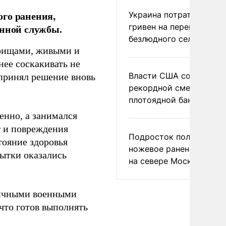
го ранения,
Украина потратила 1 мл
гривен на переименова
енной службы.
безлюдного села
арищами, живыми и
 нее соскакивать не
Власти США сообщили 
 принял решение вновь
рекордной смертности 
плотоядной бактерии
енно, а занимался
г и повреждения
Подросток получил
тояние здоровья
ножевое ранение в дра
пытки оказались
на севере Москвы
личными военными
что готов выполнять