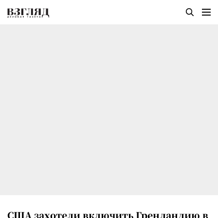
США захотели включить Гренландию в