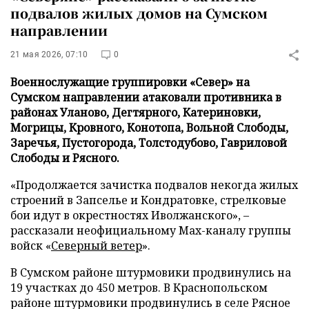
подвалов жилых домов на Сумском
направлении
21 мая 2026, 07:10
0
Военнослужащие группировки «Север» на
Сумском направлении атаковали противника в
районах Уланово, Дегтярного, Катериновки,
Могрицы, Кровного, Конотопа, Вольной Слободы,
Заречья, Пустогорода, Толстодубово, Гавриловой
Слободы и Рясного.
«Продолжается зачистка подвалов некогда жилых
строений в Запселье и Кондратовке, стрелковые
бои идут в окрестностях Иволжанского», –
рассказали неофициальному Max-каналу группы
войск «
Северный ветер
».
В Сумском районе штурмовики продвинулись на
19 участках до 450 метров. В Краснопольском
районе штурмовики продвинулись в селе Рясное