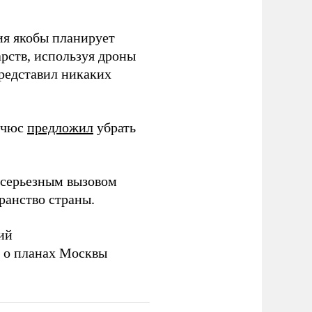
ия якобы планирует
рств, используя дроны
представил никаких
ичюс
предложил
убрать
серьезным вызовом
ранство страны.
ий
а о планах Москвы