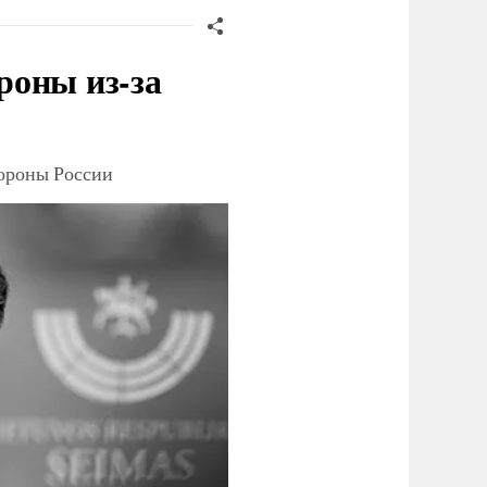
роны из-за
тороны России