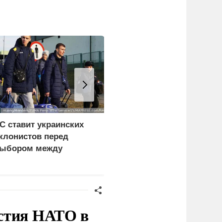
С ставит украинских
Замминистра обороны
клонистов перед
Санчик получил звание
ыбором между
генерала армии
ищетой и фронтом
стия НАТО в