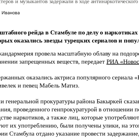
теров и музыкантов задержали в ходе антинаркотического
 Иванова
сштабного рейда в Стамбуле по делу о наркотиках
орых оказались звезды турецких сериалов и поп
жандармерия провела масштабную облаву на подозр
анении запрещенных веществ, передает
РИА «Новос
ержанных оказались актриса популярного сериала
велек и певец Мабель Матиз.
ии генеральной прокуратуры района Бакыркей сказа
ания, проведенного генпрокуратурой в отношении п
стве наркотиков, а также лиц, которые употребляю
уют их употреблению, были получены улики, на эт
ии Стамбула отдано указание провести задержание