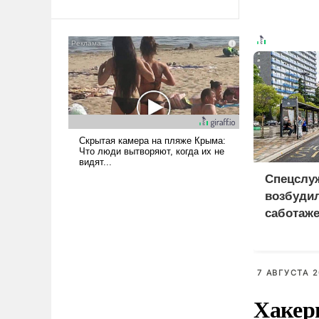
Ираном опустошила
американские арсеналы.
Сложившаяся ситуация
означает многолетний период
уязвимости США, например,
перед Китаем.
Спецслу
возбудил
саботаже
про росс
7 АВГУСТА 2
Хакер