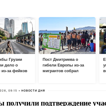
жбы Грузии
Пост Дмитриева о
Е
и дело о
гибели Европы из-за
у
 из-за фейков
мигрантов собрал
в
иян
миллион просмотров в
н
X
026, 09:15 •
НОВОСТИ ДНЯ
ы получили подтверждение уча