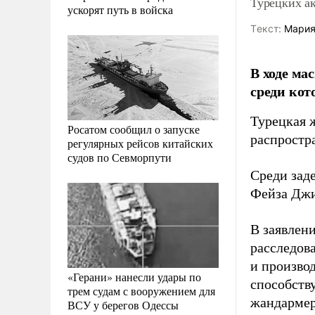
Турецких ак
ускорят путь в войска
Tекст:
Мария
В ходе ма
среди кот
Турецкая 
Росатом сообщил о запуске
распростр
регулярных рейсов китайских
судов по Севморпути
Среди зад
Фейза Джи
В заявлен
расследов
и производ
«Герани» нанесли удары по
способств
трем судам с вооружением для
жандармер
ВСУ у берегов Одессы