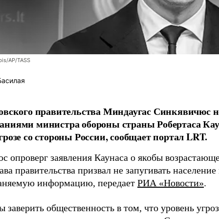
bis/AP/TASS
Басилая
овского правительства Миндаугас Синкявичюс не
аниями министра обороны страны Робертаса Кау
грозе со стороны России, сообщает портал LRT.
с опроверг заявления Каунаса о якобы возрастающе
ава правительства призвал не запугивать население
аняемую информацию, передает
РИА «Новости»
.
ы заверить общественность в том, что уровень угро