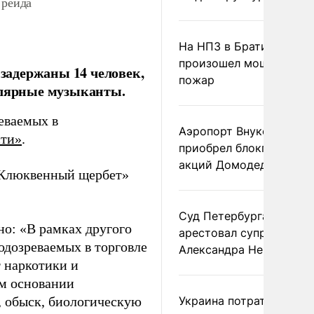
 рейда
На НПЗ в Братиславе
произошел мощный
 задержаны 14 человек,
пожар
улярные музыканты.
еваемых в
Аэропорт Внуково
ти»
.
приобрел блокпакет
акций Домодедово
 «Клюквенный щербет»
Суд Петербурга заочно
но: «В рамках другого
арестовал супругу
одозреваемых в торговле
Александра Невзорова
т наркотики и
ом основании
, обыск, биологическую
Украина потратила 1 мл