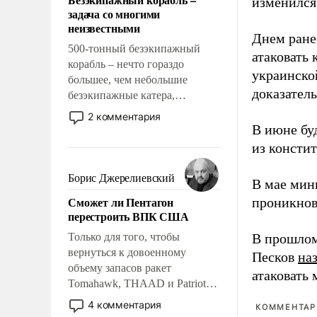
изменился
слабым, идти вперед и
задача со многими
адаптироваться.
неизвестными
Днем ране
500-тонный безэкипажный
атаковать
корабль – нечто гораздо
украинско
большее, чем небольшие
доказатель
безэкипажные катера,
применение которых уже
2 комментария
стало обыденностью. Задача по
В июне бу
созданию такого корабля очень
из консти
сложна и амбициозна. Однако
и ее реализация радикально
Борис Джерелиевский
В мае мин
поднимет наши боевые
Сможет ли Пентагон
проникнов
возможности.
перестроить ВПК США
Только для того, чтобы
В прошлом
вернуться к довоенному
Песков
на
объему запасов ракет
атаковать
Tomahawk, THAAD и Patriot
США потребуется более трех
4 комментария
КОММЕНТАРИ
лет. Даже небольшая война с