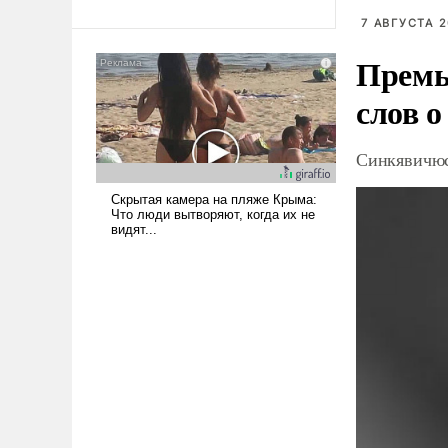
7 АВГУСТА 2
Премь
слов о
Синкявичюс