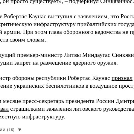
, он просто существует», – подчеркнул Синкявичюс.
е Робертас Каунас выступил с заявлением, что Росс
 критическую инфраструктуру прибалтийских госуда
й армии. При этом глава оборонного ведомства не 
ств своим словам.
дущий премьер-министр Литвы Миндаугас Синкяв
туции запрет на размещение ядерного оружия.
истр обороны республики Робертас Каунас
признал
ение украинских беспилотников в воздушное прост
 месяце пресс-секретарь президента России Дмитр
звал
страшилками заявления литовского руководств
 местную инфраструктуру.
И (15)
▼