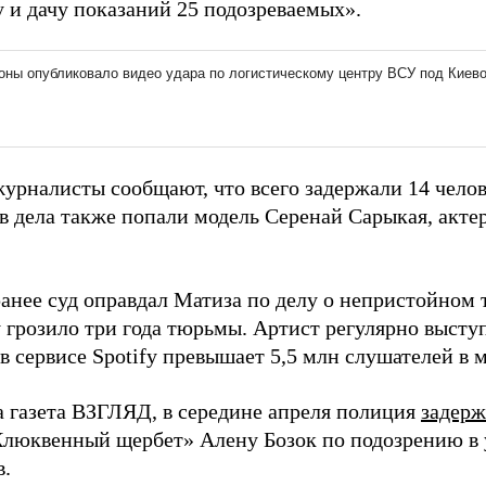
у и дачу показаний 25 подозреваемых».
урналисты сообщают, что всего задержали 14 челов
в дела также попали модель Серенай Сарыкая, акте
анее суд оправдал Матиза по делу о непристойном т
грозило три года тюрьмы. Артист регулярно выступа
в сервисе Spotify превышает 5,5 млн слушателей в м
а газета ВЗГЛЯД, в середине апреля полиция
задерж
Клюквенный щербет» Алену Бозок по подозрению в
в.