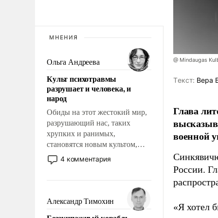
МНЕНИЯ
@ Mindaugas Kul
Ольга Андреева
Культ психотравмы
Tекст:
Вера 
разрушает и человека, и
народ
Глава лит
Обиды на этот жестокий мир,
высказыв
разрушающий нас, таких
военной у
хрупких и ранимых,
становятся новым культом,
постепенно вытесняя и
Синкявичю
4 комментария
отменяя традиционное
России. Гл
требование к человеку – быть
распростр
мужественным и твердым под
ударами судьбы, брать на себя
Александр Тимохин
«Я хотел б
ответственность, помогать
Безэкипажный корабль –