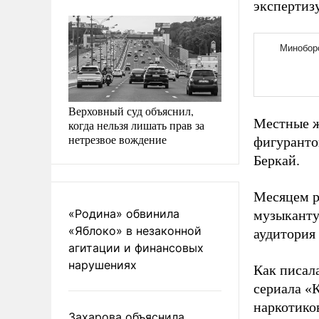
экспертиз
Верховный суд объяснил,
Местные ж
когда нельзя лишать прав за
нетрезвое вождение
фигуранто
Беркай.
Месяцем р
«Родина» обвинила
музыканту 
«Яблоко» в незаконной
аудитория 
агитации и финансовых
нарушениях
Как писал
сериала «
наркотико
Захарова объяснила