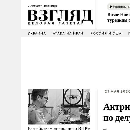
7 августа, пятница
Новость ч
Возле Ново
турецким 
УКРАИНА
АТАКА НА ИРАН
РОССИЯ И США
21 МАЯ 2026
Актри
по дел
Разработкам «народного ВПК»