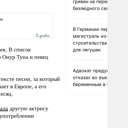
гривен на переименова
безлюдного села
В Германии перекрыли
магистраль из-за
строительства тоннеле
ек. В список
для лягушек
р Онур Туна и певец
Адвокат предупредил о
отказах во въезде
ексте песни, за который
беременным в США
ет в Европе, а его
есяц.
ала
другую актрису
 употреблении