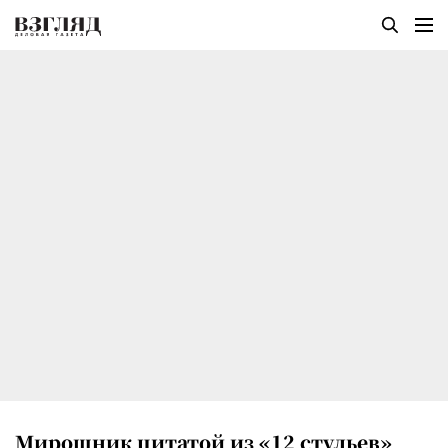
Мирошник цитатой из «12 стульев»