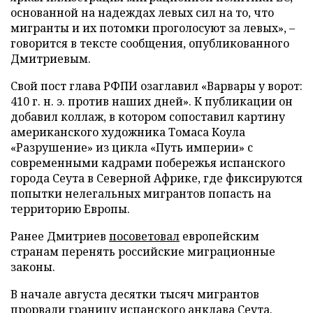
основанной на надеждах левых сил на то, что
мигранты и их потомки проголосуют за левых», –
говорится в тексте сообщения, опубликованного
Дмитриевым.
Свой пост глава РФПИ озаглавил «Варвары у ворот:
410 г. н. э. против наших дней». К публикации он
добавил коллаж, в котором сопоставил картину
американского художника Томаса Коула
«Разрушение» из цикла «Путь империи» с
современными кадрами побережья испанского
города Сеута в Северной Африке, где фиксируются
попытки нелегальных мигрантов попасть на
территорию Европы.
Ранее Дмитриев
посоветовал
европейским
странам перенять российские миграционные
законы.
В начале августа десятки тысяч мигрантов
прорвали
границу испанского анклава Сеута.