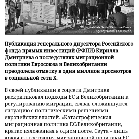
Фото: Gabriela Sarda/Keystone Press
Agency/Global Look Press
Публикация генерального директора Российского
фонда прямых инвестиций (РФПИ) Кирилла
Дмитриева о последствиях миграционной
политики Евросоюза и Великобритании
преодолела отметку в один миллион просмотров
в социальной сети X.
В своей публикации в соцсети Дмитриев
раскритиковал подходы ЕС и Великобритании к
регулированию миграции, связав сложившуюся
ситуацию с политическими решениями
европейских властей. «Катастрофическая
миграционная политика ЕС/Великобритании,
кратко изложенная в одном посте. Сеута – лишь
яркая иллюстрация миграционной политики ЕС,