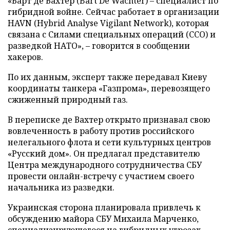
«Барт де Вахтер (Bart De Wachter) – специалист по
гибридной войне. Сейчас работает в организации
HAVN (Hybrid Analyse Vigilant Network), которая
связана с Силами специальных операций (ССО) и
разведкой НАТО», – говорится в сообщении
хакеров.
По их данным, эксперт также передавал Киеву
координаты танкера «Газпрома», перевозящего
сжиженный природный газ.
В переписке де Вахтер открыто признавал свою
вовлеченность в работу против российского
нелегального флота и сети культурных центров
«Русский дом». Он предлагал представителю
Центра международного сотрудничества СБУ
провести онлайн-встречу с участием своего
начальника из разведки.
Украинская сторона планировала привлечь к
обсуждению майора СБУ Михаила Марченко,
специализирующегося на гибридных угрозах,