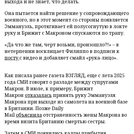
выхода и не знает, что делать.
Она пытается найти решение у сопровождающего
военного, но в этот момент со стороны появляется
Эммануэль, протягивает ей полусогнутую в локте
руку и Брижит с Макроном спускаются по трапу.
«Да что же там, черт возьми, произошло?!» – в
нетерпении восклицает Филиппо в подписи к
посту
с видео и добавляет смайл «рука-лицо».
Как писала ранее газета ВЗГЛЯД, еще с лета 2025
года СМИ говорят о разладе между супругами
Макрон. В июле, к примеру, Брижит
Макрон
отказалась
принять руку Эммануэля
Макрона при выходе из самолета на военной базе
в Британии. Позже Daily
Mail
объяснила
отстраненность жены Макрона во
время визита Британию смертью сестры.
Затем в СМИ
появились
кадры прибытия