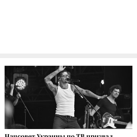
Нацсовет Украины по ТВ призвал