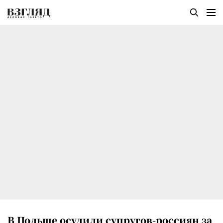
В Польше осудили супругов-россиян за