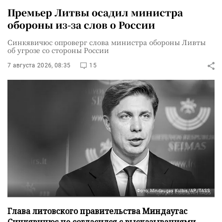
Премьер Литвы осадил министра
обороны из-за слов о России
Синкявичюс опроверг слова министра обороны Ливты
об угрозе со стороны России
7 августа 2026, 08:35
15
Фото: Mindaugas Kulbis/AP/TASS
Глава литовского правительства Миндаугас
Синкявичюс не согласился с высказываниями