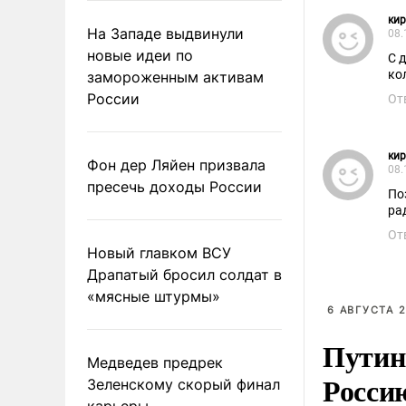
кир
На Западе выдвинули
08.
новые идеи по
С 
ко
замороженным активам
России
От
кир
Фон дер Ляйен призвала
08.
пресечь доходы России
По
ра
От
Новый главком ВСУ
Драпатый бросил солдат в
«мясные штурмы»
6 АВГУСТА 2
Путин
Медведев предрек
Росси
Зеленскому скорый финал
карьеры