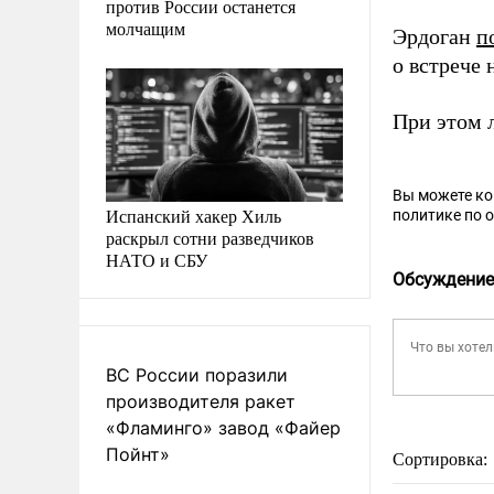
против России останется
молчащим
Эрдоган
п
о встрече
При этом 
Вы можете к
Испанский хакер Хиль
политике по 
раскрыл сотни разведчиков
НАТО и СБУ
Обсуждение
ВС России поразили
производителя ракет
«Фламинго» завод «Файер
Пойнт»
Сортировка: