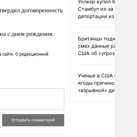
Уолкер купил билет в
Стамбул из-за угрозы
твердил договоренность
депортации из России
а с днем рождения.
Британцы подняли на
смех данные разведки
США об «угрозе России
 сайте. О редакционной
Ученые в США назвали 
ягоды причиной
«взрывной» диареи