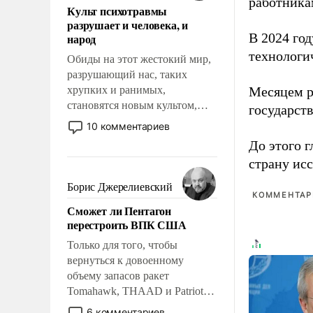
работника
Культ психотравмы
возможности.
разрушает и человека, и
В 2024 го
народ
технологи
Обиды на этот жестокий мир,
разрушающий нас, таких
хрупких и ранимых,
Месяцем р
становятся новым культом,
государст
постепенно вытесняя и
10 комментариев
отменяя традиционное
До этого г
требование к человеку – быть
страну исс
мужественным и твердым под
ударами судьбы, брать на себя
Борис Джерелиевский
КОММЕНТАРИ
ответственность, помогать
Сможет ли Пентагон
слабым, идти вперед и
перестроить ВПК США
адаптироваться.
Только для того, чтобы
вернуться к довоенному
объему запасов ракет
Tomahawk, THAAD и Patriot
США потребуется более трех
6 комментариев