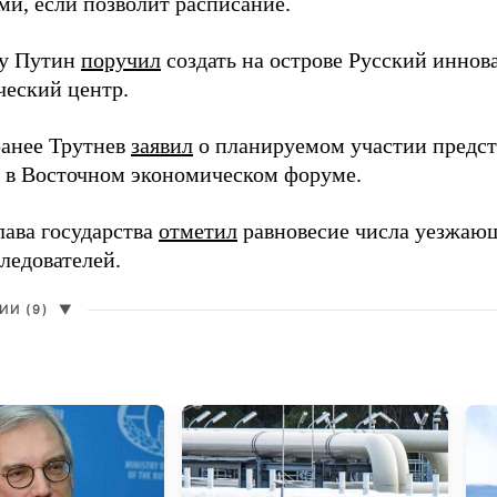
ми, если позволит расписание.
ду Путин
поручил
создать на острове Русский инно
ческий центр.
анее Трутнев
заявил
о планируемом участии предс
в в Восточном экономическом форуме.
лава государства
отметил
равновесие числа уезжаю
ледователей.
И (9)
▼