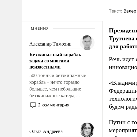
Tекст:
Валер
Президен
МНЕНИЯ
Трутнева 
Александр Тимохин
для работ
Безэкипажный корабль –
Речь идет 
задача со многими
неизвестными
инновацио
500-тонный безэкипажный
«Владимир
корабль – нечто гораздо
большее, чем небольшие
Федерацию
безэкипажные катера,
технологи
применение которых уже
2 комментария
будем рады
стало обыденностью. Задача по
созданию такого корабля очень
Путин с г
сложна и амбициозна. Однако
и ее реализация радикально
мероприят
Ольга Андреева
поднимет наши боевые