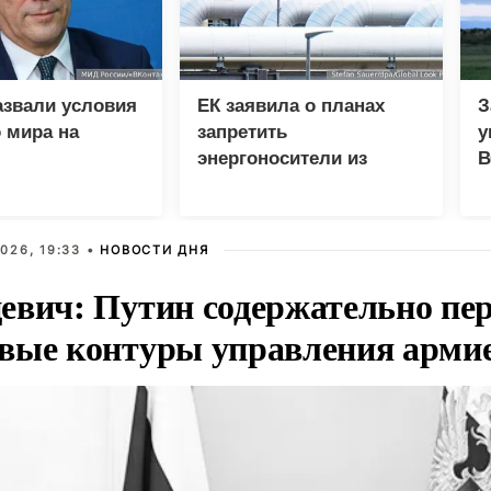
азвали условия
ЕК заявила о планах
З
 мира на
запретить
у
энергоносители из
В
России вопреки
дефициту в ЕС
026, 19:33 •
НОВОСТИ ДНЯ
евич: Путин содержательно пе
вые контуры управления арми