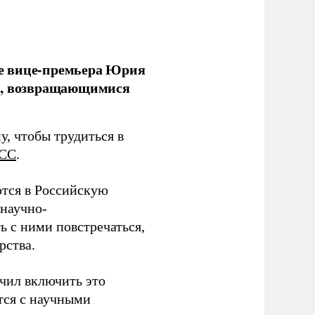
е вице-премьера Юрия
ми, возвращающимися
у, чтобы трудиться в
СС
.
тся в Российскую
научно-
ь с ними повстречаться,
рства.
учил включить это
тся с научными