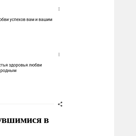
юбви успехов вам и вашим
стья здоровья любви
и родным
нувшимися в