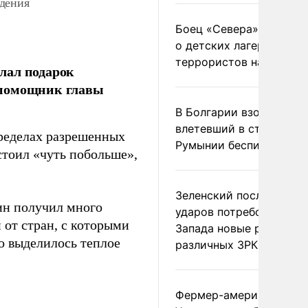
дения
Боец «Севера» рассказ
о детских лагерях
террористов на Украин
лал подарок
 помощник главы
В Болгарии взорвался
влетевший в страну из
пределах разрешенных
Румынии беспилотник
стоил «чуть побольше»,
Зеленский после ночны
ин получил много
ударов потребовал у
 от стран, с которыми
Запада новые ракеты д
о выделилось теплое
различных ЗРК
Фермер-американец