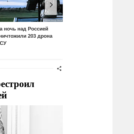
а ночь над Россией
Бойцы бригады «Варяг
ничтожили 203 дрона
уничтожили АЗС и
СУ
цистерны с ГСМ ВСУ
рестроил
ей