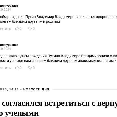
илл уразаев
10.2024
днём рождения Путин Владимир Владимирович счастья здоровья л
ллегам близким друзьям и родным
ветить
0
0
илл уразаев
10.2024
здравляю с днём рождения Путина Владимира Владимировича сча
дости успехов вам и вашим близким друзьям знакомым коллегам 
ветить
0
0
026, 14:14 •
НОВОСТИ ДНЯ
 согласился встретиться с вер
ю учеными