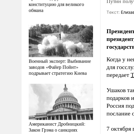
Путин полу
конституцию для великого
обмана
Tекст:
Елиза
Президент
президен
государс
Когда у не
Военный эксперт: Выбивание
заводов «Файер Пойнт»
для госслу
подрывает стратегию Киева
передает
Ушаков та
подарков и
Россия по
послание 
Американист Дробницкий:
7 октября 
Закон Грэма о санкциях