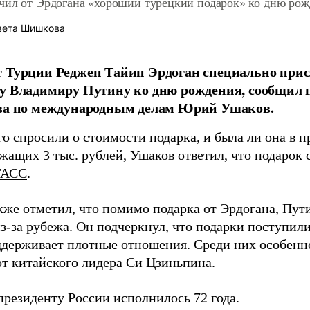
чил от Эрдогана «хороший турецкий подарок» ко дню рож
вета Шишкова
 Турции Реджеп Тайип Эрдоган специально прис
ту Владимиру Путину ко дню рождения, сообщил
тва по международным делам Юрий Ушаков.
го спросили о стоимости подарка, и была ли она в 
жащих 3 тыс. рублей, Ушаков ответил, что подарок 
ТАСС
.
кже отметил, что помимо подарка от Эрдогана, Пут
з-за рубежа. Он подчеркнул, что подарки поступили
ддерживает плотные отношения. Среди них особенн
от китайского лидера Си Цзиньпина.
президенту России исполнилось 72 года.