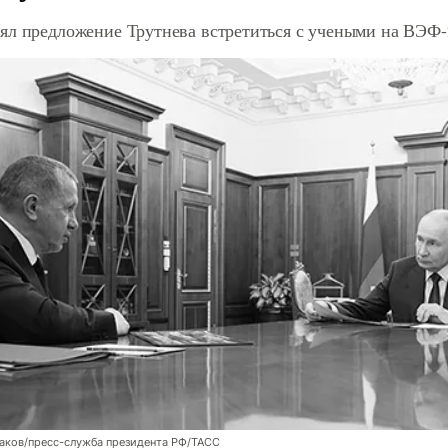
ял предложение Трутнева встретиться с учеными на ВЭФ-
аков/пресс-служба президента РФ/ТАСС