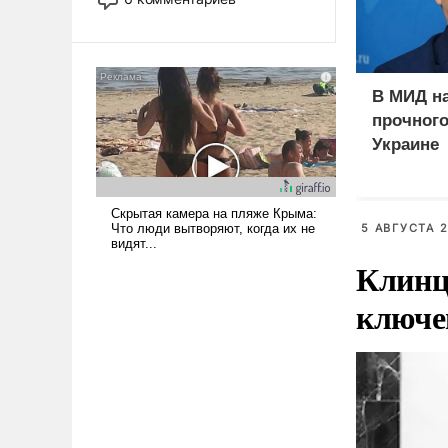
лет. Даже небольшая война с
Ираном опустошила
американские арсеналы.
Сложившаяся ситуация
В МИД н
означает многолетний период
прочного
уязвимости США, например,
Украине
перед Китаем.
5 АВГУСТА 2
Клинц
ключе