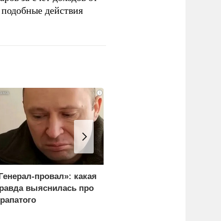
подобные действия
i
Генерал-провал»: какая
В России назвали
равда выяснилась про
законную цель наших
рапатого
ВС на территории
Германии