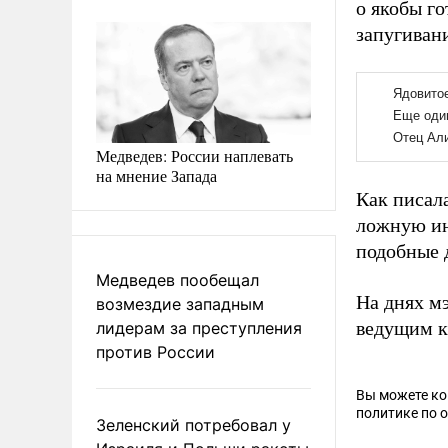
о якобы г
запугиван
Медведев: России наплевать
на мнение Запада
Как писал
ложную ин
подобные 
Медведев пообещал
На днях м
возмездие западным
ведущим к
лидерам за преступления
против России
Вы можете к
политике по 
Зеленский потребовал у