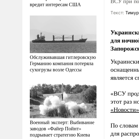
ВСУ при по
вредит интересам США
Tекст:
Тимур
Украинск
для ночн
Запорожс
Обслуживавшая гитлеровскую
Украински
Германию компания потеряла
сухогрузы возле Одессы
оснащенны
является 
«ВСУ прод
этот раз 
«Новости»
Военный эксперт: Выбивание
По словам
заводов «Файер Пойнт»
для распр
подрывает стратегию Киева