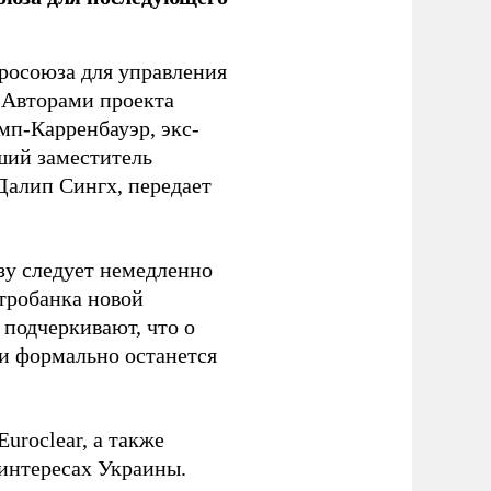
росоюза для управления
 Авторами проекта
п-Карренбауэр, экс-
ший заместитель
алип Сингх, передает
зу следует немедленно
тробанка новой
подчеркивают, что о
ии формально останется
uroclear, а также
 интересах Украины.