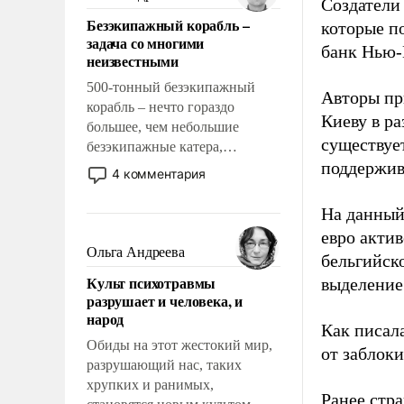
Создатели
казалось, что эти вопросы
Безэкипажный корабль –
которые п
решены раз и навсегда, но –
задача со многими
нет, не решены.
банк Нью-
неизвестными
500-тонный безэкипажный
Авторы пр
корабль – нечто гораздо
Киеву в ра
большее, чем небольшие
существует
безэкипажные катера,
поддержив
применение которых уже
4 комментария
стало обыденностью. Задача по
созданию такого корабля очень
На данный
сложна и амбициозна. Однако
евро актив
и ее реализация радикально
Ольга Андреева
бельгийско
поднимет наши боевые
Культ психотравмы
выделение 
возможности.
разрушает и человека, и
народ
Как писал
Обиды на этот жестокий мир,
от заблок
разрушающий нас, таких
хрупких и ранимых,
Ранее стр