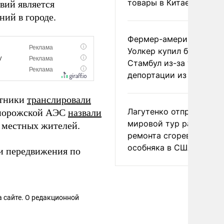
товары в Китае
вий является
ний в городе.
Фермер-американец
Уолкер купил билет в
Стамбул из-за угрозы
депортации из России
отники
транслировали
Лагутенко отправился в
апорожской АЭС
назвали
мировой тур ради
 местных жителей.
ремонта сгоревшего
особняка в США
и передвижения по
 сайте. О редакционной