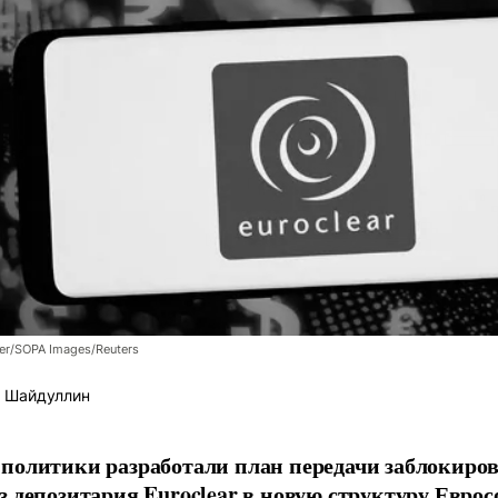
er/SOPA Images/Reuters
 Шайдуллин
политики разработали план передачи заблокиро
з депозитария Euroclear в новую структуру Евро