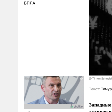
БПЛА
@ Timon Schneid
Tекст:
Тимур
Западные 
активов и