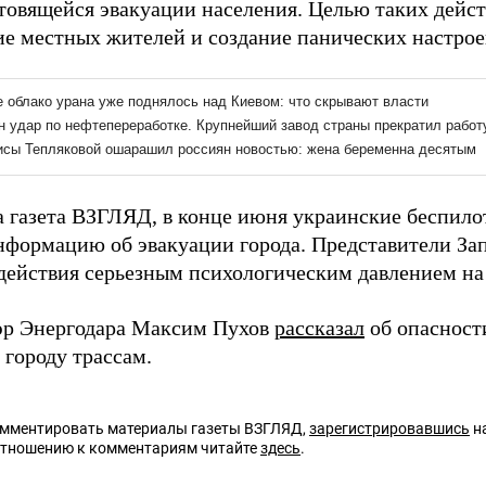
отовящейся эвакуации населения. Целью таких дейст
ие местных жителей и создание панических настрое
а газета ВЗГЛЯД, в конце июня украинские беспил
формацию об эвакуации города. Представители З
действия серьезным психологическим давлением на
эр Энергодара Максим Пухов
рассказал
об опасност
 городу трассам.
омментировать материалы газеты ВЗГЛЯД,
зарегистрировавшись
на
отношению к комментариям читайте
здесь
.