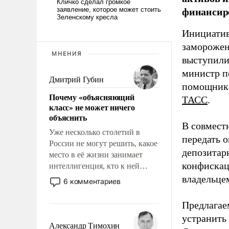
финансир
Инициатив
заморожен
МНЕНИЯ
выступили
министр п
Дмитрий Губин
помощника
Почему «объясняющий
ТАСС
.
класс» не может ничего
объяснить
В совмест
Уже несколько столетий в
передать 
России не могут решить, какое
депозитар
место в её жизни занимает
конфискац
интеллигенция, кто к ней
принадлежит, а кого из неё
владельцем
6 комментариев
исключили с правом
восстановления и без оного. И
Предлагаем
чем она отличается от просто
устранить
образованных людей. Иногда
Александр Тимохин