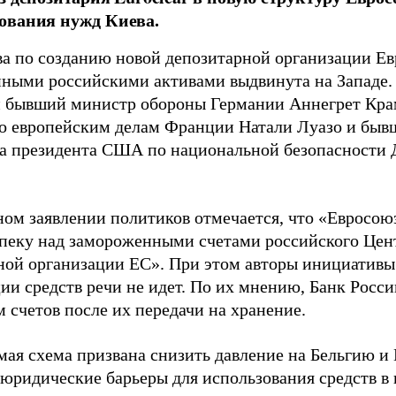
ования нужд Киева.
а по созданию новой депозитарной организации Ев
ными российскими активами выдвинута на Западе.
 бывший министр обороны Германии Аннегрет Крам
о европейским делам Франции Натали Луазо и быв
 президента США по национальной безопасности Д
ном заявлении политиков отмечается, что «Евросою
опеку над замороженными счетами российского Цен
ной организации ЕС». При этом авторы инициативы 
ии средств речи не идет. По их мнению, Банк Росс
 счетов после их передачи на хранение.
ая схема призвана снизить давление на Бельгию и E
 юридические барьеры для использования средств в