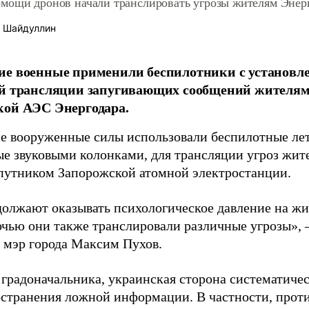
мощи дронов начали транслировать угрозы жителям Энер
 Шайдуллин
ие военные применили беспилотники с установ
ой трансляции запугивающих сообщений жителям
кой АЭС Энергодара.
е вооруженные силы использовали беспилотные лет
е звуковыми колонками, для трансляции угроз жите
спутником Запорожской атомной электростанции.
олжают оказывать психологическое давление на жи
ночью они также транслировали различные угрозы», 
мэр города Максим Пухов.
 градоначальника, украинская сторона систематиче
остранения ложной информации. В частности, прот