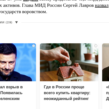
х активов. Глава МИД России Сергей Лавров
назвал
государств воровством.
И (29)
▼
i
i
зал взрыв в
Где в России проще
«
 Появилась
всего купить квартиру:
п
Зеленским
неожиданный рейтинг
Д