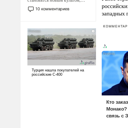
становятся новым культом,
российски
постепенно вытесняя и
10 комментариев
отменяя традиционное
западных 
требование к человеку – быть
мужественным и твердым под
КОММЕНТАРИ
ударами судьбы, брать на себя
ответственность, помогать
слабым, идти вперед и
адаптироваться.
Кто зака
Монако?
связь с 