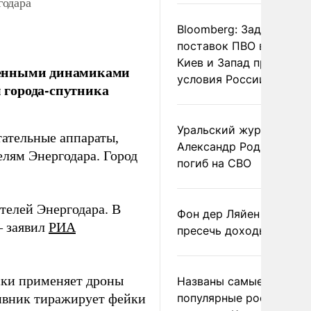
годара
Bloomberg: Задержка
поставок ПВО вынудит
Киев и Запад принять
ленными динамиками
условия России
 города-спутника
Уральский журналист
ательные аппараты,
Александр Родионов
лям Энергодара. Город
погиб на СВО
телей Энергодара. В
Фон дер Ляйен призвал
– заявил
РИА
пресечь доходы России
ски применяет дроны
Названы самые
ивник тиражирует фейки
популярные российски