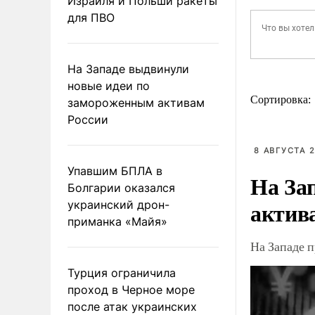
Израиля и Польши ракеты
для ПВО
На Западе выдвинули
новые идеи по
Сортировка:
замороженным активам
России
8 АВГУСТА 2
Упавшим БПЛА в
На За
Болгарии оказался
актив
украинский дрон-
приманка «Майя»
На Западе 
Турция ограничила
проход в Черное море
после атак украинских