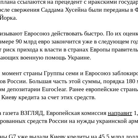
 плана ссылаются на прецедент с иракскими госуда
осле свержения Саддама Хусейна были переданы в 
Йорка.
изывают Евросоюз действовать быстро. По их оценк
змере 90 млрд евро закончится уже в следующем год
 риск прихода к власти в странах Европы правитель
ающих военную помощь Украине.
 момент страны Группы семи и Евросоюз заблокиро
ов России. Большая часть этой суммы, порядка 180 
м депозитарии Euroclear. Ранее европейские страны
Киеву кредита за счет этих средств.
а газета ВЗГЛЯД, Европейская комиссия
направит
1,
ированных средств России на нужды украинской арм
аны G7 уже
выдали
Киеву кредиты на 45,5 млрд долла