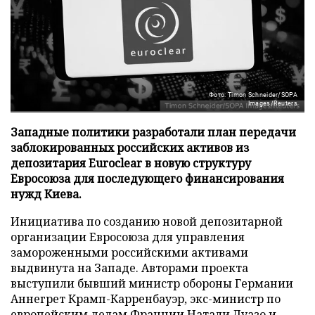
Фото: Timon Schneider/SOPA
Images/Reuters
Западные политики разработали план передачи
заблокированных российских активов из
депозитария Euroclear в новую структуру
Евросоюза для последующего финансирования
нужд Киева.
Инициатива по созданию новой депозитарной
организации Евросоюза для управления
замороженными российскими активами
выдвинута на Западе. Авторами проекта
выступили бывший министр обороны Германии
Аннегрет Крамп-Карренбауэр, экс-министр по
европейским делам Франции Натали Луазо и