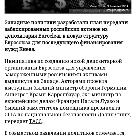
Фото: Timon Schneider/SOPA
Images/Reuters
Западные политики разработали план передачи
заблокированных российских активов из
депозитария Euroclear в новую структуру
Евросоюза для последующего финансирования
нужд Киева.
Инициатива по созданию новой депозитарной
организации Евросоюза для управления
замороженными российскими активами
выдвинута на Западе. Авторами проекта
выступили бывший министр обороны Германии
Аннегрет Крамп-Карренбауэр, экс-министр по
европейским делам Франции Натали Луазо и
бывший заместитель помощника президента
США по национальной безопасности Далип Сингх,
передает
ТАСС
.
В совместном заявлении политиков отмечается,