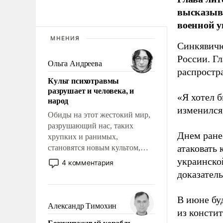
высказыв
военной у
МНЕНИЯ
Синкявичю
России. Гл
Ольга Андреева
распростр
Культ психотравмы
разрушает и человека, и
«Я хотел б
народ
изменился
Обиды на этот жестокий мир,
разрушающий нас, таких
Днем ране
хрупких и ранимых,
атаковать
становятся новым культом,
постепенно вытесняя и
украинско
4 комментария
отменяя традиционное
доказатель
требование к человеку – быть
мужественным и твердым под
В июне бу
ударами судьбы, брать на себя
Александр Тимохин
из консти
ответственность, помогать
Безэкипажный корабль –