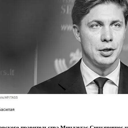
bis/AP/TASS
Басилая
овского правительства Миндаугас Синкявичюс не