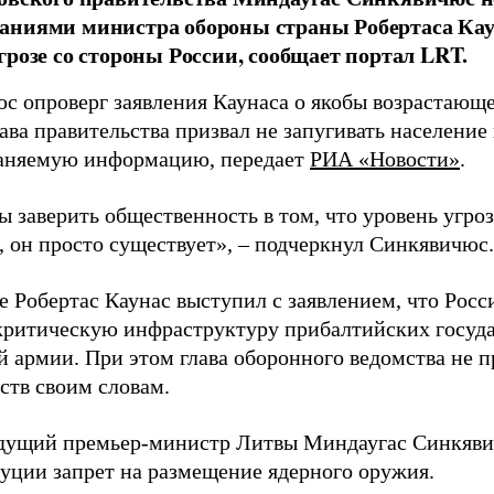
аниями министра обороны страны Робертаса Кау
грозе со стороны России, сообщает портал LRT.
с опроверг заявления Каунаса о якобы возрастающе
ава правительства призвал не запугивать население
аняемую информацию, передает
РИА «Новости»
.
ы заверить общественность в том, что уровень угро
, он просто существует», – подчеркнул Синкявичюс.
е Робертас Каунас выступил с заявлением, что Росс
 критическую инфраструктуру прибалтийских госуда
й армии. При этом глава оборонного ведомства не 
ств своим словам.
дущий премьер-министр Литвы Миндаугас Синкяв
туции запрет на размещение ядерного оружия.