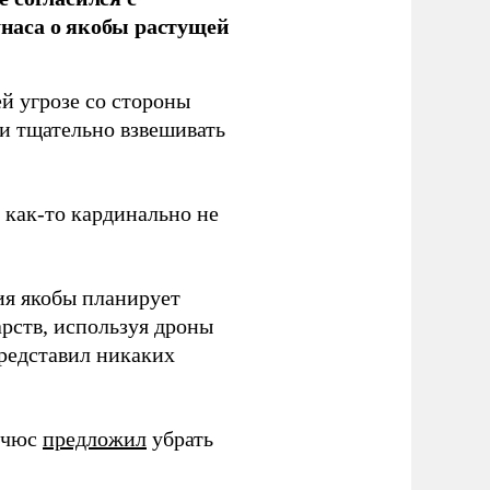
наса о якобы растущей
й угрозе со стороны
 и тщательно взвешивать
з как-то кардинально не
ия якобы планирует
рств, используя дроны
представил никаких
ичюс
предложил
убрать