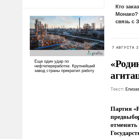
Ираном опустошила
Кто зака
американские арсеналы.
Монако?
Сложившаяся ситуация
связь с 
означает многолетний период
уязвимости США, например,
перед Китаем.
7 АВГУСТА 2
«Роди
агита
Tекст:
Елиза
Партия «Р
предвыбор
отменить 
Государст