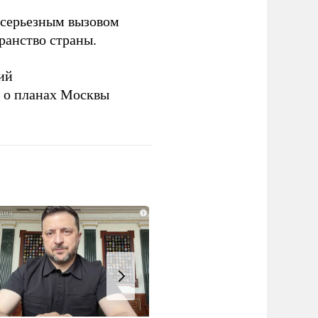
серьезным вызовом
ранство страны.
ий
а о планах Москвы
i