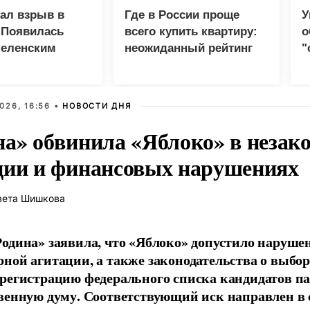
зал взрыв в
Где в России проще
У
 Появилась
всего купить квартиру:
о
Зеленским
неожиданный рейтинг
"
с
026, 16:56 •
НОВОСТИ ДНЯ
на» обвинила «Яблоко» в незак
ции и финансовых нарушениях
вета Шишкова
одина» заявила, что «Яблоко» допустило наруше
ной агитации, а также законодательства о выбор
регистрацию федерального списка кандидатов па
венную думу. Соответствующий иск направлен в с