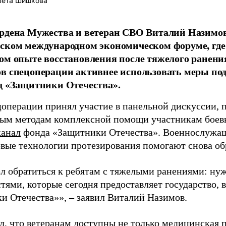
вета Шишкова
ордена Мужества и ветеран СВО Виталий Назимо
ском международном экономическом форуме, где 
ом опыте восстановления после тяжелого ранени
в спецоперации активнее использовать меры по
д «Защитники Отечества».
цоперации принял участие в панельной дискуссии,
ым методам комплексной помощи участникам боевы
канал
фонда «Защитники Отечества». Военнослужащ
овые технологии протезирования помогают снова обр
ел обратиться к ребятам с тяжелыми ранениями: ну
ями, которые сегодня предоставляет государство, в
и Отечества»», – заявил Виталий Назимов.
л, что ветеранам доступны не только медицинская