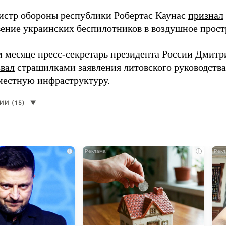
истр обороны республики Робертас Каунас
признал
ение украинских беспилотников в воздушное прост
 месяце пресс-секретарь президента России Дмитр
звал
страшилками заявления литовского руководств
 местную инфраструктуру.
И (15)
▼
i
i