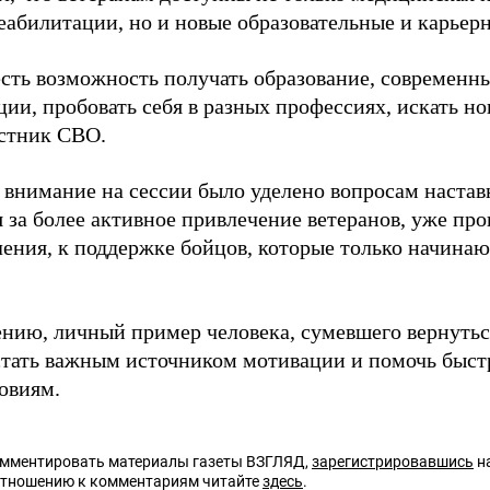
реабилитации, но и новые образовательные и карьер
есть возможность получать образование, современны
ции, пробовать себя в разных профессиях, искать н
астник СВО.
 внимание на сессии было уделено вопросам настав
я за более активное привлечение ветеранов, уже пр
ления, к поддержке бойцов, которые только начина
ению, личный пример человека, сумевшего вернуть
стать важным источником мотивации и помочь быстр
овиям.
омментировать материалы газеты ВЗГЛЯД,
зарегистрировавшись
на
отношению к комментариям читайте
здесь
.