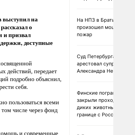
в выступил на
На НПЗ в Братиславе
рассказал о
произошел мощный
я и призвал
пожар
ддержки, доступные
Суд Петербурга заочно
 посвященной
арестовал супругу
х действий, передает
Александра Невзорова
ий подробно объяснил,
ести себя.
Финские пограничники
закрыли проходы для
жно пользоваться всеми
диких животных на
 том числе через фонд
границе с Россией
 помощь и современные