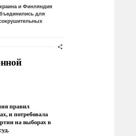
краина и Финляндия
Пощечина всей системе
бъединились для
правосудия: что
сокрушительных
натворил сын
анкций" против России
украинского олигарха
онной
ния правил
ах, и потребовала
ртии на выборах в
уд.