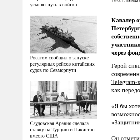
Tекст:
Елиза
ускорят путь в войска
Кавалер 
Петербург
собственн
участнико
через фон
Росатом сообщил о запуске
регулярных рейсов китайских
Герой спе
судов по Севморпути
современн
Telegram-
как перед
«Я бы хот
возможност
«Защитник
Саудовская Аравия сделала
ставку на Турцию и Пакистан
вместо США
Он отмети