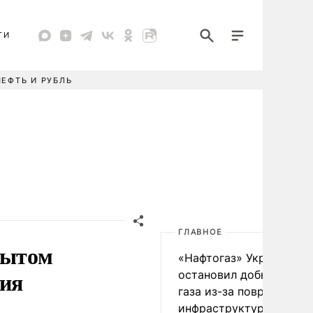
ТИ
НЕФТЬ И РУБЛЬ
ГЛАВНОЕ
пытом
«Нафтогаз» Украины
ния
остановил добычу нефт
газа из-за повреждения
инфраструктуры