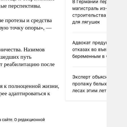
В Германии перекрыли
ные перспективы.
магистраль из-за
строительства тоннеле
е протезы и средства
для лягушек
овую точку опоры», —
Адвокат предупредил о
ничества. Назимов
отказах во въезде
беременным в США
ошедших путь
ют реабилитацию после
Эксперт объяснил
пропажу белых грибов 
ся к полноценной жизни,
лесах этим летом
ее адаптироваться к
 сайте. О редакционной