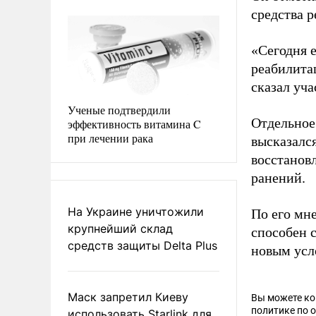
средства 
«Сегодня 
реабилита
сказал уч
Ученые подтвердили
Отдельное
эффективность витамина C
при лечении рака
высказалс
восстанов
ранений.
На Украине уничтожили
По его мн
крупнейший склад
способен 
средств защиты Delta Plus
новым усл
Маск запретил Киеву
Вы можете к
политике по 
использовать Starlink для