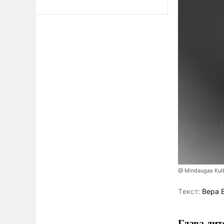
@ Mindaugas Kul
Tекст:
Вера 
Глава лит