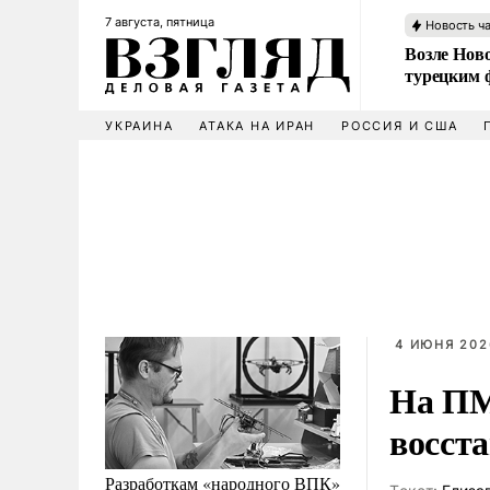
7 августа, пятница
Новость ч
Возле Ново
турецким 
УКРАИНА
АТАКА НА ИРАН
РОССИЯ И США
4 ИЮНЯ 202
На ПМ
восст
Разработкам «народного ВПК»