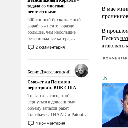
слабым, идти вперед и
задача со многими
адаптироваться.
В мае мин
неизвестными
проникнов
500-тонный безэкипажный
корабль – нечто гораздо
В прошлом
большее, чем небольшие
Песков
на
безэкипажные катера,
применение которых уже
атаковать
2 комментария
стало обыденностью. Задача по
созданию такого корабля очень
КОММЕНТАРИ
сложна и амбициозна. Однако
и ее реализация радикально
Борис Джерелиевский
поднимет наши боевые
Сможет ли Пентагон
возможности.
перестроить ВПК США
Только для того, чтобы
вернуться к довоенному
объему запасов ракет
Tomahawk, THAAD и Patriot
США потребуется более трех
4 комментария
лет. Даже небольшая война с