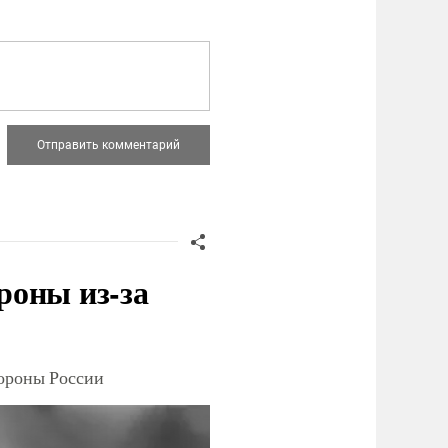
роны из-за
тороны России