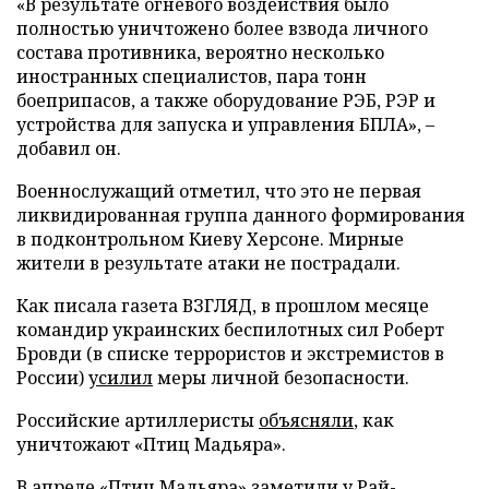
«В результате огневого воздействия было
полностью уничтожено более взвода личного
состава противника, вероятно несколько
иностранных специалистов, пара тонн
боеприпасов, а также оборудование РЭБ, РЭР и
устройства для запуска и управления БПЛА», –
добавил он.
Военнослужащий отметил, что это не первая
ликвидированная группа данного формирования
в подконтрольном Киеву Херсоне. Мирные
жители в результате атаки не пострадали.
Как писала газета ВЗГЛЯД, в прошлом месяце
командир украинских беспилотных сил Роберт
Бровди (в списке террористов и экстремистов в
России)
усилил
меры личной безопасности.
Российские артиллеристы
объясняли
, как
уничтожают «Птиц Мадьяра».
В апреле «Птиц Мадьяра»
заметили
у Рай-