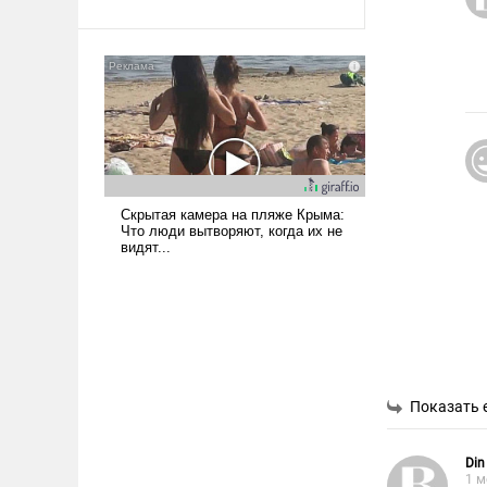
Ираном опустошила
американские арсеналы.
Сложившаяся ситуация
означает многолетний период
уязвимости США, например,
перед Китаем.
Показать 
Din
1 м