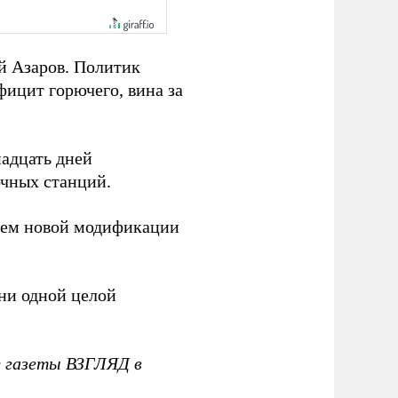
й Азаров. Политик
фицит горючего, вина за
адцать дней
чных станций.
ием новой модификации
ни одной целой
е газеты ВЗГЛЯД в