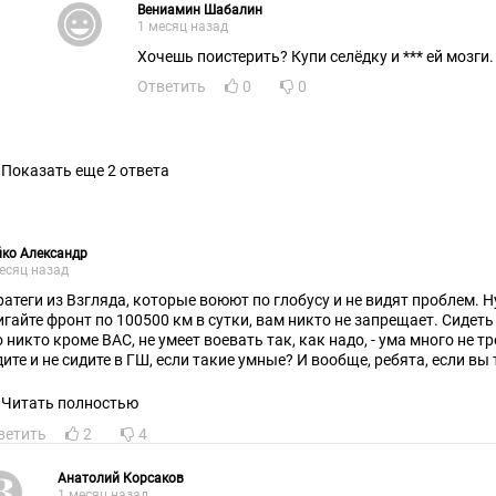
Вениамин Шабалин
1 месяц назад
Хочешь поистерить? Купи селёдку и *** ей мозги.
Ответить
0
0
Показать еще 2 ответа
ко Александр
есяц назад
еги из Взгляда, которые воюют по глобусу и не видят проблем. Ну дак ИДИТЕ и САМИ
игайте фронт по 100500 км в сутки, вам никто не запрещает. Сидеть 
ме ВАС, не умеет воевать так, как надо, - ума много не требуется. Чёж вы строем не
кие умные? И вообще, ребята, если вы такие умные, что генералы
 рядом с вами - просто дети, то сообщайте, плиз, где и сколько служ
разование, в том числе военное. Ну, чтобы понимать, насколько в
Читать полностью
ожнее надо быть в суждениях. В России большинство
ветить
2
4
йств - за слова.
Анатолий Корсаков
1 месяц назад