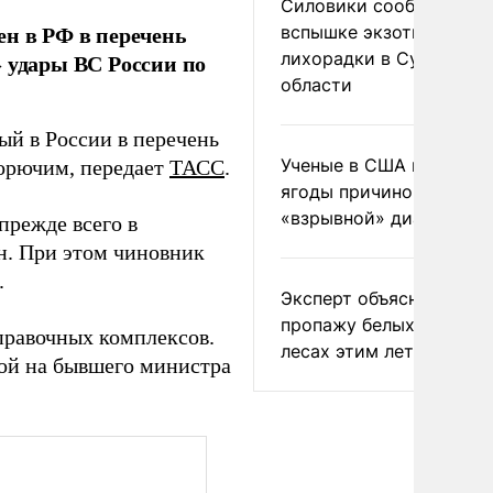
Силовики сообщили о
ен в РФ в перечень
вспышке экзотической
лихорадки в Сумской
» удары ВС России по
области
ый в России в перечень
Ученые в США назвали 
горючим, передает
ТАСС
.
ягоды причиной
«взрывной» диареи
прежде всего в
н. При этом чиновник
.
Эксперт объяснил
пропажу белых грибов 
аправочных комплексов.
лесах этим летом
кой на бывшего министра