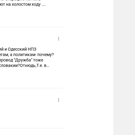
ют на холостом ходу .
ий и Одесский НПЗ
егам, а политикам- почему?
провод "Дружба" тоже
Словакии?Отнюдь,Т.е. в
ают гейропейские НПЗ и
 и эффективней, как это
ставки нефти в гейропу и
ит в России!Тогда на них