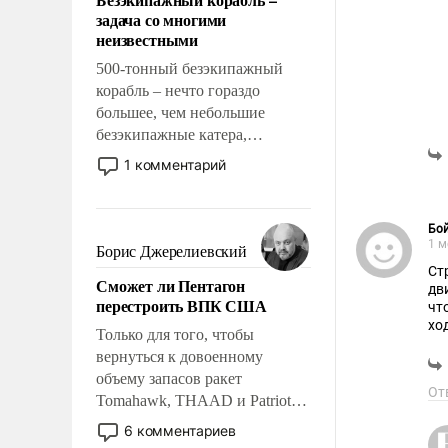
слабым, идти вперед и
задача со многими
адаптироваться.
неизвестными
500-тонный безэкипажный
корабль – нечто гораздо
большее, чем небольшие
безэкипажные катера,
применение которых уже
1 комментарий
стало обыденностью. Задача по
созданию такого корабля очень
сложна и амбициозна. Однако
Бой
и ее реализация радикально
1 м
Борис Джерелиевский
поднимет наши боевые
Страт
Сможет ли Пентагон
возможности.
дв
перестроить ВПК США
что никто кро
ходите и не сидите в ГШ, если та
Только для того, чтобы
ГШ
вернуться к довоенному
об
объему запасов ракет
массы военные спецы. И вообще поостор
От
уби
Tomahawk, THAAD и Patriot
США потребуется более трех
6 комментариев
лет. Даже небольшая война с