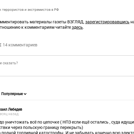
ок террористов и экстремистов в РФ
омментировать материалы газеты ВЗГЛЯД,
зарегистрировавшись
на
отношению к комментариям читайте
здесь
.
:
14
комментариев
хаил Лебедев
есяц назад
до уничтожать всё по цепочке ( НПЗ если ещё остались , суда идущие
ствки через польскую границу перекрыть)
до полной топливной катострофы. И не забывать конечно всю элект