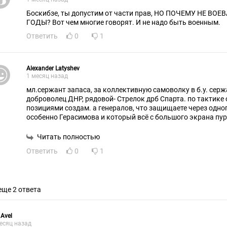
Боскибзе, ты допустим от части прав, НО ПОЧЕМУ НЕ В
ГОДЫ? Вот чем многие говорят. И не надо быть военным.
Ответить
0
1
Alexander Latyshev
1 месяц назад
мл.сержант запаса, за коллективную самоволку в б.у. сержантом не стал -СССР, в 14г
доброволец ДНР, рядовой- Стрелок дрб Спарта. по тактике 
позициями создам. а генералов, что защищаете через одног
особенно Герасимова и который всё с большого экрана пур
Читать полностью
Ответить
0
1
еще 2 ответа
 Avel
есяц назад