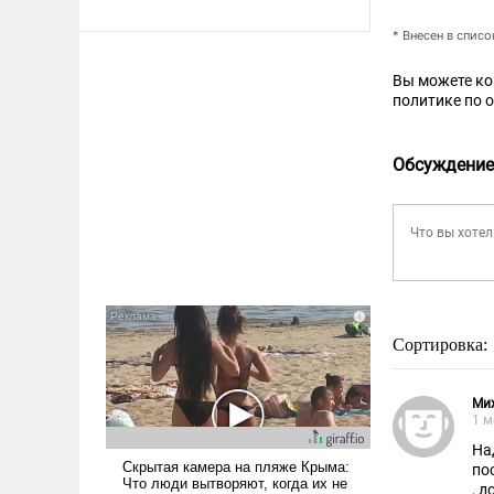
* Внесен в спис
Вы можете к
политике по 
Обсуждение
Сортировка:
Ми
1 м
На
по
, 