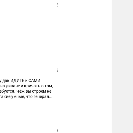
на диване и кричать о том,
или и какое у вас
ы выдающиеся из общей