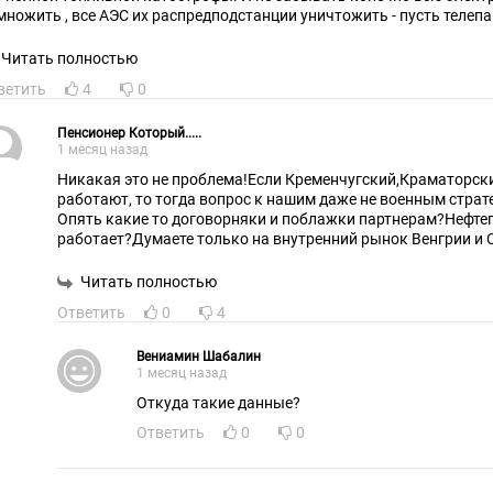
множить , все АЭС их распредподстанции уничтожить - пусть телепа
маю тогда будет в бандеростане совсем другая ситуация.
Читать полностью
ветить
4
0
Пенсионер Который.....
1 месяц назад
Никакая это не проблема!Если Кременчугский,Краматорск
работают, то тогда вопрос к нашим даже не военным страт
Опять какие то договорняки и поблажки партнерам?Нефте
работает?Думаете только на внутренний рынок Венгрии и 
глубоко тылу укро-рейха на нашей нефти , спокойно работ
снабжают укро-рейх горючим!Ведь намного дешевле, проще
Читать полностью
делают укро-нацисты, вывести из строя НПЗ, прекратить по
Ответить
0
4
тогда заправки становятся бесполезными, как это происход
не нужно тратить время и ракеты!
Вениамин Шабалин
1 месяц назад
Откуда такие данные?
Ответить
0
0