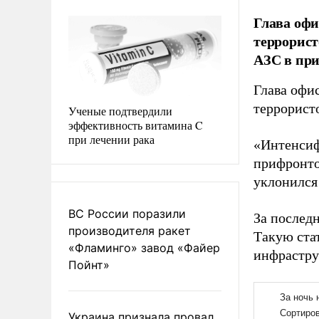
Глава офи
террорист
АЗС в пр
Глава офи
террорист
Ученые подтвердили
эффективность витамина C
при лечении рака
«Интенсиф
прифронто
уклонился
ВС России поразили
За последн
производителя ракет
Такую ста
«Фламинго» завод «Файер
инфрастру
Пойнт»
Украина признала провал