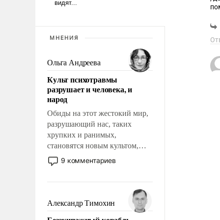
по
Ду
МНЕНИЯ
От
Ольга Андреева
Культ психотравмы
разрушает и человека, и
народ
Обиды на этот жестокий мир,
разрушающий нас, таких
хрупких и ранимых,
становятся новым культом,
постепенно вытесняя и
9 комментариев
отменяя традиционное
требование к человеку – быть
мужественным и твердым под
ударами судьбы, брать на себя
Александр Тимохин
ответственность, помогать
Безэкипажный корабль –