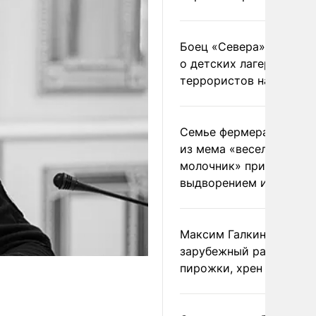
Боец «Севера» рассказ
о детских лагерях
террористов на Украин
Семье фермера Уолкер
из мема «веселый
молочник» пригрозили
выдворением из Росси
Максим Галкин добавил
зарубежный райдер
пирожки, хрен и морс