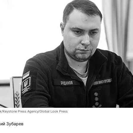
k/Keystone Press Agency/Global Look Press
ий Зубарев