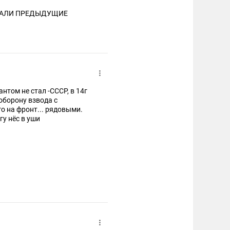
ОЕВАЛИ ПРЕДЫДУЩИЕ
оборону взвода с
о на фронт... рядовыми.
гу нёс в уши