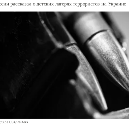
сии рассказал о детских лагерях террористов на Украине
/Sipa USA/Reuters