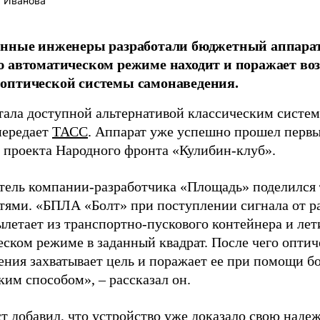
 Иванова
енные инженеры разработали бюджетный аппарат
 автоматическом режиме находит и поражает во
оптической системы самонаведения.
тала доступной альтернативой классическим систе
передает
ТАСС
. Аппарат уже успешно прошел первы
 проекта Народного фронта «Кулибин-клуб».
тель компании-разработчика «Площадь» поделился
тями. «БПЛА «Болт» при поступлении сигнала от 
ылетает из транспортно-пускового контейнера и лет
еском режиме в заданный квадрат. После чего оптич
ения захватывает цель и поражает ее при помощи б
ким способом», – рассказал он.
т добавил, что устройство уже доказало свою надеж