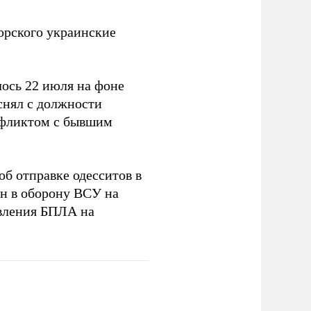
орского украинские
ось 22 июля на фоне
снял с должности
нфликтом с бывшим
об отправке одесситов в
н в оборону ВСУ на
вления БПЛА на