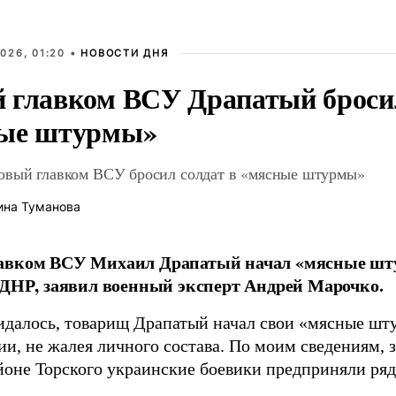
026, 01:20 •
НОВОСТИ ДНЯ
 главком ВСУ Драпатый бросил
ые штурмы»
овый главком ВСУ бросил солдат в «мясные штурмы»
ина Туманова
авком ВСУ Михаил Драпатый начал «мясные шт
 ДНР, заявил военный эксперт Андрей Марочко.
идалось, товарищ Драпатый начал свои «мясные шт
и, не жалея личного состава. По моим сведениям, 
йоне Торского украинские боевики предприняли ряд 