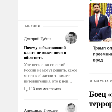
МНЕНИЯ
Дмитрий Губин
Почему «объясняющий
Трамп оп
класс» не может ничего
преемник
объяснить
вред
Уже несколько столетий в
России не могут решить, какое
место в её жизни занимает
интеллигенция, кто к ней
8 АВГУСТА 2
принадлежит, а кого из неё
13 комментариев
Боец «
исключили с правом
восстановления и без оного. И
терро
чем она отличается от просто
образованных людей. Иногда
Александр Тимохин