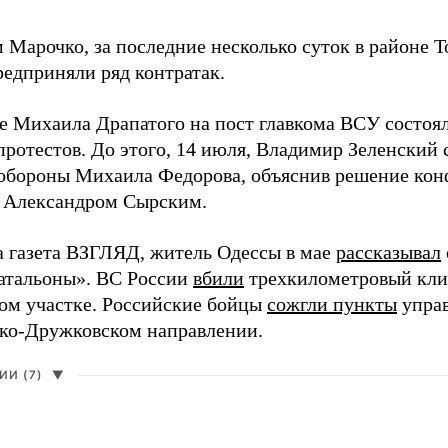
 Марочко, за последние несколько суток в районе Т
редприняли ряд контратак.
е Михаила Драпатого на пост главкома ВСУ состоял
протестов. До этого, 14 июля, Владимир Зеленский 
обороны Михаила Федорова, объяснив решение ко
 Александром Сырским.
а газета ВЗГЛЯД, житель Одессы в мае
рассказывал
атальоны». ВС России
вбили
трехкилометровый кли
ом участке. Российские бойцы
сожгли пункты
упра
ко-Дружковском направлении.
И (7)
▼