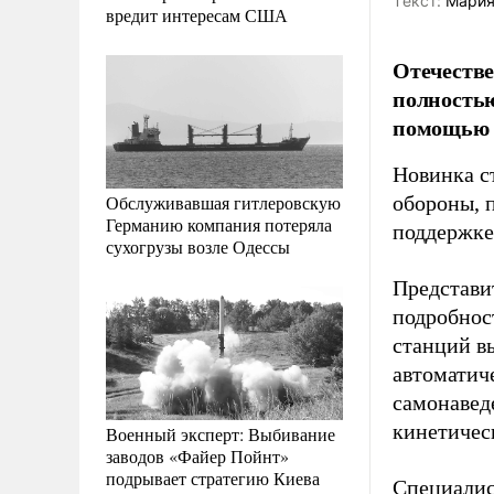
Tекст:
Мария
вредит интересам США
Отечеств
полностью
помощью 
Новинка с
Обслуживавшая гитлеровскую
обороны, 
Германию компания потеряла
поддержке
сухогрузы возле Одессы
Представи
подробнос
станций в
автоматич
самонавед
кинетичес
Военный эксперт: Выбивание
заводов «Файер Пойнт»
подрывает стратегию Киева
Специалис