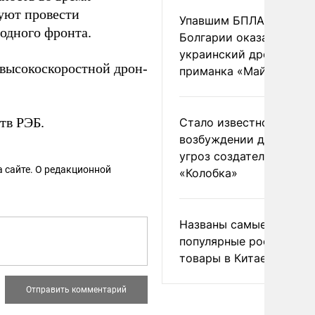
уют провести
Упавшим БПЛА в
одного фронта.
Болгарии оказался
украинский дрон-
высокоскоростной дрон-
приманка «Майя»
тв РЭБ.
Стало известно о
возбуждении дела из-з
угроз создателям
 сайте. О редакционной
«Колобка»
Названы самые
популярные российски
товары в Китае