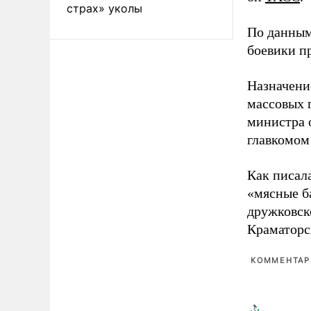
страх» уколы
По данным
боевики п
Назначени
массовых 
министра 
главкомом
Как писал
«мясные б
дружковск
Краматорс
КОММЕНТАРИ