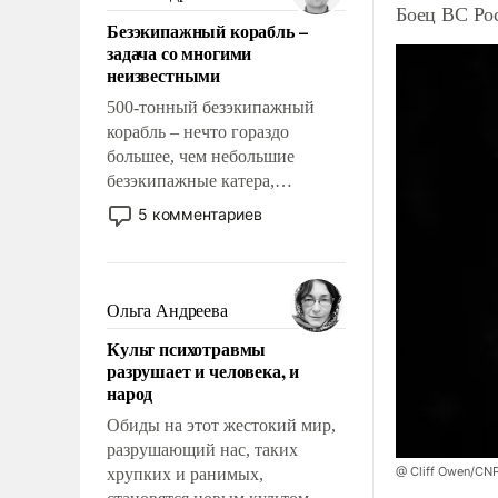
казалось, что эти вопросы
Боец ВС Рос
Безэкипажный корабль –
решены раз и навсегда, но –
задача со многими
нет, не решены.
неизвестными
500-тонный безэкипажный
корабль – нечто гораздо
большее, чем небольшие
безэкипажные катера,
применение которых уже
5 комментариев
стало обыденностью. Задача по
созданию такого корабля очень
сложна и амбициозна. Однако
и ее реализация радикально
Ольга Андреева
поднимет наши боевые
Культ психотравмы
возможности.
разрушает и человека, и
народ
Обиды на этот жестокий мир,
разрушающий нас, таких
@ Cliff Owen/CNP
хрупких и ранимых,