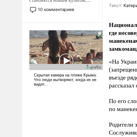
становятся новым культом,
Tекст:
Катер
постепенно вытесняя и
10 комментариев
отменяя традиционное
требование к человеку – быть
Национал
мужественным и твердым под
где несов
ударами судьбы, брать на себя
манекенам
ответственность, помогать
замкоманд
слабым, идти вперед и
адаптироваться.
«На Украи
(запрещен
въезде ря
рассказал
По его сло
по манекен
Родители 
Сослуживц