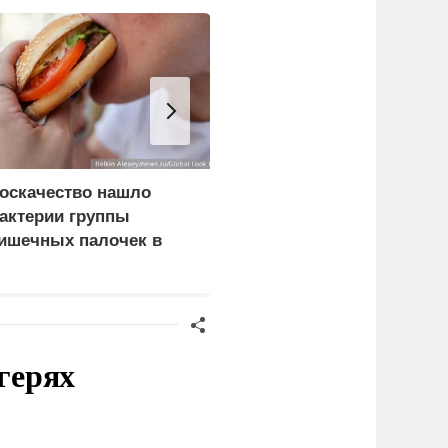
оскачество нашло
Хакеры получили
актерии группы
подтверждение участия
ишечных палочек в
НАТО в ударах по
ургерах пяти компаний
России
герях