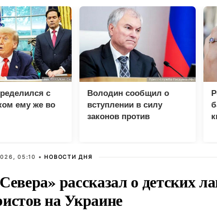
ределился с
Володин сообщил о
Р
ом ему же во
вступлении в силу
б
законов против
к
предателей России
б
026, 05:10 •
НОВОСТИ ДНЯ
Севера» рассказал о детских ла
ристов на Украине