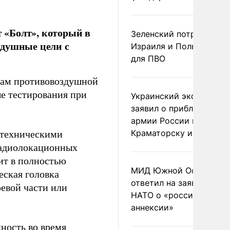
 «Болт», который в
Зеленский потребовал 
здушные цели с
Израиля и Польши рак
для ПВО
мам противовоздушной
е тестирования при
Украинский эксперт
заявил о приближении
армии России к
Краматорску и Славянс
 техническими
радиолокационных
ит в полностью
МИД Южной Осетии
еская головка
ответил на заявления
оевой части или
НАТО о «российской
аннексии»
ность во время