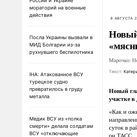
России и Украине
мораторий на военные
действия
8 АВГУСТА 2
Новый
Посла Украины вызвали в
«мясн
МИД Болгарии из-за
рухнувшего беспилотника
Марочко: Н
Tекст:
Катер
IHA: Атакованное ВСУ
турецкое судно
превратилось в груду
Новый гл
металла
участке в
«Как и ож
Медик ВСУ из «полка
направлени
смерти» делала солдатам
суток в ра
ВСУ «отключающие
он
ТАСС
.