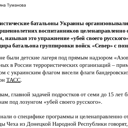
ина Туманова
истические батальоны Украины организовывали
ершеннолетних воспитанников целенаправленно о
, называя это упражнение «убей своего русского»
ира батальона группировки войск «Север» с по
не были детские лагеря под прямым надзором «Азо
ных в России террористических организаций – прим
дом с украинским флагом висели флаги бандеровски
 он
ТАСС
.
вам, главной задачей подростков от семи до 15 лет 
ам под лозунгом «убей своего русского».
знали о специфике программы и целенаправленно от
ы Чеха из Донецкой Народной Республики говорят,