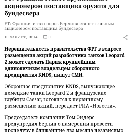
акционером поставщика оружия для
бундесвера
FT: Франция из-за споров Берлина станет главным
акционером поставщика бундесвера
10 мая 2026, 18:14
0
Нерешительность правительства ФРГ в вопросе
размещения акций разработчика танков Leopard
2 может сделать Париж крупнейшим
единоличным владельцем оборонного
предприятия KNDS, пишут СМИ.
Оборонное предприятие KNDS, выпускающее
немецкие танки Leopard 2 и французские
гаубицы Caesar, готовится к первичному
размещению акций, передает
РИА «Новости»
.
Председатель компании Том Эндерс
предупредил Берлин о намерении провести
процедуру в ближайшие два месяца независимо