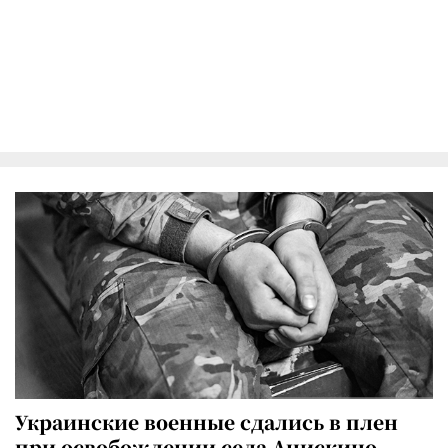
Украинские военные сдались в плен
при освобождении села Анискино