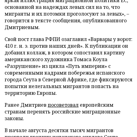
яркая иллюстрация миграционной политики ЕС,
основанной на надеждах левых сил на то, что
мигранты и их потомки проголосуют за левых», –
говорится в тексте сообщения, опубликованного
Дмитриевым.
Свой пост глава РФПИ озаглавил «Варвары у ворот:
410 г. н. э. против наших дней». К публикации он
добавил коллаж, в котором сопоставил картину
американского художника Томаса Коула
«Разрушение» из цикла «Путь империи» с
современными кадрами побережья испанского
города Сеута в Северной Африке, где фиксируются
попытки нелегальных мигрантов попасть на
территорию Европы.
Ранее Дмитриев
посоветовал
европейским
странам перенять российские миграционные
законы.
В начале августа десятки тысяч мигрантов
прорвали
границу испанского анклава Сеута.