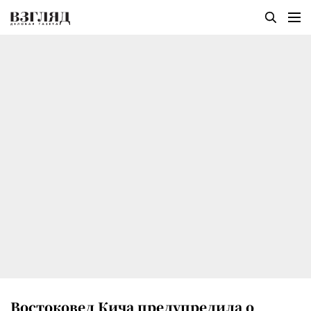
Востоковед Кича предупредила о