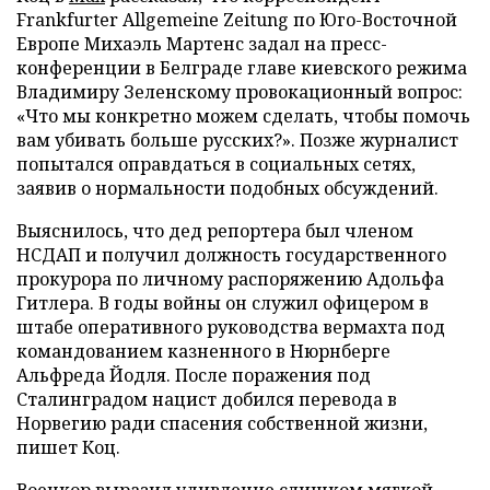
Frankfurter Allgemeine Zeitung по Юго-Восточной
Европе Михаэль Мартенс задал на пресс-
конференции в Белграде главе киевского режима
Владимиру Зеленскому провокационный вопрос:
«Что мы конкретно можем сделать, чтобы помочь
вам убивать больше русских?». Позже журналист
попытался оправдаться в социальных сетях,
заявив о нормальности подобных обсуждений.
Выяснилось, что дед репортера был членом
НСДАП и получил должность государственного
прокурора по личному распоряжению Адольфа
Гитлера. В годы войны он служил офицером в
штабе оперативного руководства вермахта под
командованием казненного в Нюрнберге
Альфреда Йодля. После поражения под
Сталинградом нацист добился перевода в
Норвегию ради спасения собственной жизни,
пишет Коц.
Военкор выразил удивление слишком мягкой