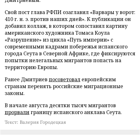
Дмитриевым.
Свой пост глава РФПИ озаглавил «Варвары у ворот:
410 г. н. э. против наших дней». К публикации он
добавил коллаж, в котором сопоставил картину
американского художника Томаса Коула
«Разрушение» из цикла «Путь империи» с
современными кадрами побережья испанского
города Сеута в Северной Африке, где фиксируются
попытки нелегальных мигрантов попасть на
территорию Европы.
Ранее Дмитриев
посоветовал
европейским
странам перенять российские миграционные
законы.
В начале августа десятки тысяч мигрантов
прорвали
границу испанского анклава Сеута.
Текст: Валерия Городецкая