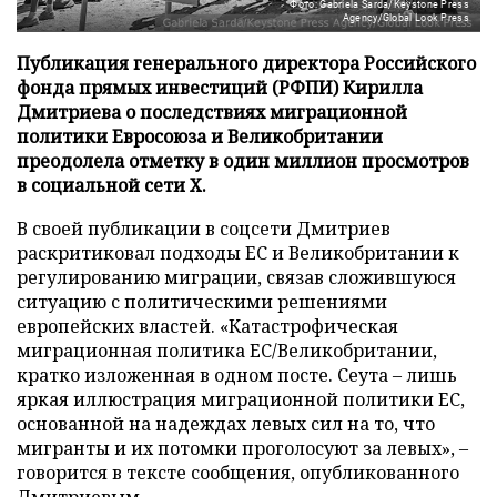
Фото: Gabriela Sarda/Keystone Press
Agency/Global Look Press
Публикация генерального директора Российского
фонда прямых инвестиций (РФПИ) Кирилла
Дмитриева о последствиях миграционной
политики Евросоюза и Великобритании
преодолела отметку в один миллион просмотров
в социальной сети X.
В своей публикации в соцсети Дмитриев
раскритиковал подходы ЕС и Великобритании к
регулированию миграции, связав сложившуюся
ситуацию с политическими решениями
европейских властей. «Катастрофическая
миграционная политика ЕС/Великобритании,
кратко изложенная в одном посте. Сеута – лишь
яркая иллюстрация миграционной политики ЕС,
основанной на надеждах левых сил на то, что
мигранты и их потомки проголосуют за левых», –
говорится в тексте сообщения, опубликованного