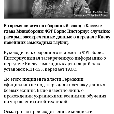
Фото: IMAGO/Ardan
Fuessmann/Global Look Press
Во время визита на оборонный завод в Касселе
глава Минобороны ФРГ Борис Писториус случайно
раскрыл засекреченные данные о передаче Киеву
новейших самоходных гаубиц.
Руководитель оборонного ведомства ФРГ Борис
Писториус выдал засекреченную информацию о
передаче Киеву самоходных артиллерийских
установок RCH-155, передает
ТАСС
.
До этого инцидента власти Германии
официально не подтверждали поставку данных
боевых машин. Было известно лишь о
прохождении украинскими военными обучения
по управлению этой техникой.
Осматривая производственные мощности