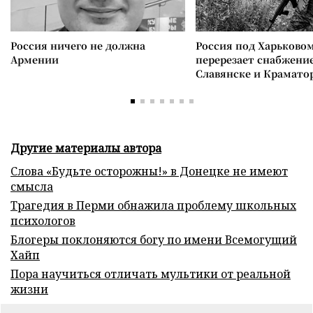
Россия ничего не должна
Россия под Харьково
Армении
перерезает снабжение
Славянске и Крамато
Другие материалы автора
Слова «Будьте осторожны!» в Донецке не имеют
смысла
Трагедия в Перми обнажила проблему школьных
психологов
Блогеры поклоняются богу по имени Всемогущий
Хайп
Пора научиться отличать мультики от реальной
жизни