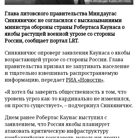
Фото: Mindaugas Kulbis/AP/TASS
Глава литовского правительства Миндаугас
Синкявичюс не согласился с высказываниями
министра обороны страны Робертаса Каунаса о
якобы растущей военной угрозе со стороны
России, сообщает портал LRT.
Синкявичюс опроверг заявления Каунаса о якобы
возрастающей угрозе со стороны России. Глава
правительства призвал не запугивать население
и тщательно взвешивать распространяемую
информацию, передает
РИА «Новости»
.
«Я хотел бы заверить общественность в том, что
уровень угроз как-то кардинально не изменился,
он просто существует», – подчеркнул Синкявичюс.
Днем ранее Робертас Каунас выступил с
заявлением, что Россия якобы планирует
атаковать критическую инфраструктуру
прибалтийских государств, используя дроны