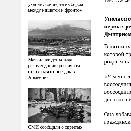
Tекст:
Антон 
уклонистов перед выбором
между нищетой и фронтом
Уполномоч
первых ре
Дмитрием 
В пятницу 
которой тр
Матвиенко допустила
родным на
рекомендацию россиянам
отказаться от поездок в
«У меня с
Армению
воссоедин
воссоедин
десятью с
Она добав
граждански
СМИ сообщили о скрытых