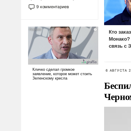
двигаемся по пути
9 комментариев
революционных изменений.
То, что несколько лет назад
было образом для
псевдонаучной фантастики,
Кто зака
стало всерьез обсуждаемой
Монако?
идеей.
связь с 
6 АВГУСТА 2
Беспи
Черно