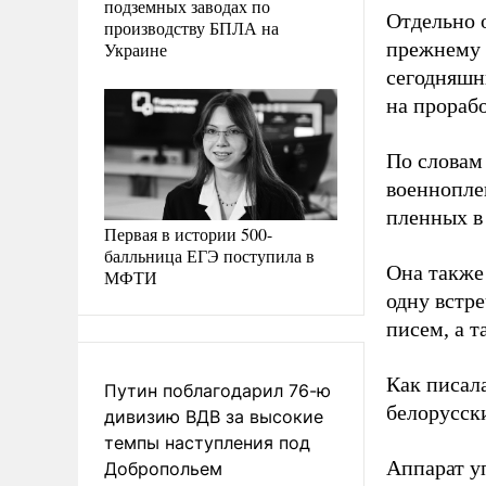
подземных заводах по
Отдельно 
производству БПЛА на
прежнему 
Украине
сегодняшни
на прорабо
По словам
военнопле
пленных в 
Первая в истории 500-
балльница ЕГЭ поступила в
Она также
МФТИ
одну встр
писем, а 
Как писал
Путин поблагодарил 76-ю
белорусск
дивизию ВДВ за высокие
темпы наступления под
Аппарат у
Добропольем