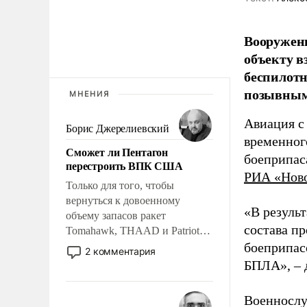
Вооружен
объекту в
беспилотн
позывным
МНЕНИЯ
Авиация с
Борис Джерелиевский
временног
Сможет ли Пентагон
боеприпас
перестроить ВПК США
РИА «Нов
Только для того, чтобы
вернуться к довоенному
«В резуль
объему запасов ракет
состава п
Tomahawk, THAAD и Patriot
США потребуется более трех
боеприпасо
2 комментария
лет. Даже небольшая война с
БПЛА», – 
Ираном опустошила
американские арсеналы.
Военнослу
Сложившаяся ситуация