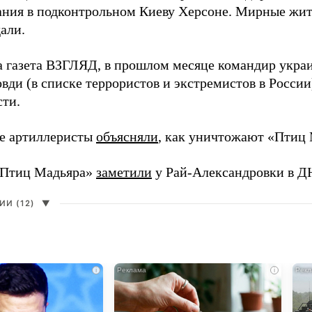
ния в подконтрольном Киеву Херсоне. Мирные жите
али.
а газета ВЗГЛЯД, в прошлом месяце командир укра
вди (в списке террористов и экстремистов в Росси
сти.
е артиллеристы
объясняли
, как уничтожают «Птиц 
«Птиц Мадьяра»
заметили
у Рай-Александровки в Д
И (12)
▼
i
i