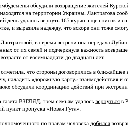
омбудсмены обсудили возвращение жителей Курской
находятся на территории Украины. Лантратова сооб
й день удалось вернуть 165 курян, еще список из 
тке, и выразила надежду, что вскоре они тоже смог
 Лантратовой, во время встречи она передала Луби
нных от их семей и подчеркнула важность возвращ
возрасте от восемнадцати до двадцати лет.
 отметила, что стороны договорились в ближайшее 
ечу, наладить «дорожную карту» взаимодействия и
также обсудили координацию действий при экстренн
а газета ВЗГЛЯД, трем семьям удалось
вернуться
в Р
ий пункт пропуска «Новая Гута».
полномоченного по правам человека
добился
возвра