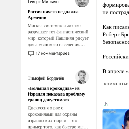
Геворг Мирзаян
формирова
означает многолетний период
Россия ничего не должна
не пострад
уязвимости США, например,
Армении
перед Китаем.
Москва системно и жестко
Как писал
разрушает тот фантастический
Роберт Бро
мир, который Пашинян рисует
безопасно
для армянского населения.
Мир, где политические
17 комментариев
Российски
прожекты будут безусловно
оплачиваться за счет
российских
В апреле 
налогоплательщиков и где
Тимофей Бордачёв
Еревану за свои поступки не
КОММЕНТАРИ
«Большая крокодила» из
нужно отвечать.
Израиля показала проблему
границ допустимого
Дискуссия о рве с
крокодилами для охраны
израильских тюрем – это
пример того, как быстро мы