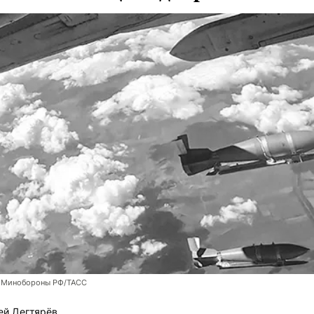
 Минобороны РФ/ТАСС
ей Дегтярёв