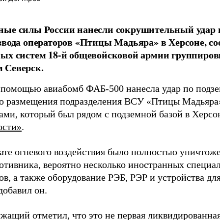
ные силы России нанесли сокрушительный удар 
звода операторов «Птицы Мадьяра» в Херсоне, с
ых систем 18-й общевойсковой армии группиров
 Северск.
 помощью авиабомб ФАБ-500 нанесла удар по подз
о размещения подразделения ВСУ «Птицы Мадьяра»
ами, который был рядом с подземной базой в Херсо
ости»
.
тате огневого воздействия было полностью уничтоже
ротивника, вероятно несколько иностранных специал
в, а также оборудование РЭБ, РЭР и устройства дл
добавил он.
жащий отметил, что это не первая ликвидированная