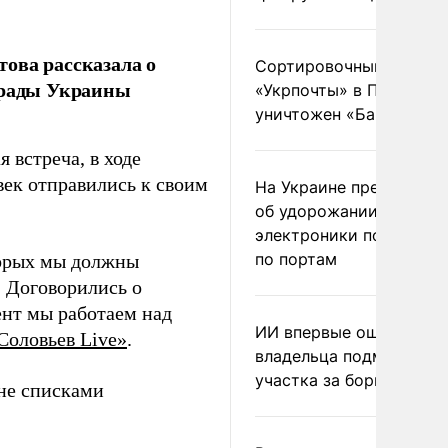
ова рассказала о
Сортировочный пункт
й рады Украины
«Укрпочты» в Павлогра
уничтожен «Бандероль
 встреча, в ходе
век отправились к своим
На Украине предупреди
об удорожании китайс
электроники после уда
по портам
торых мы должны
… Договорились о
нт мы работаем над
ИИ впервые оштрафова
Соловьев Live»
.
владельца подмосковн
участка за борщевик
не списками
.