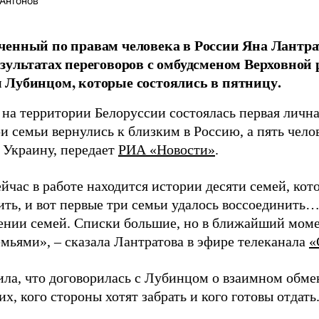
Антонов
енный по правам человека в России Яна Лантрат
зультатах переговоров с омбудсменом Верховно
Лубинцом, которые состоялись в пятницу.
на территории Белоруссии состоялась первая личная
и семьи вернулись к близким в Россию, а пять чело
 Украину, передает
РИА «Новости»
.
ейчас в работе находится истории десяти семей, ко
ить, и вот первые три семьи удалось воссоединить
ении семей. Списки большие, но в ближайший моме
емьями», – сказала Лантратова в эфире телеканала
«
ила, что договорилась с Лубинцом о взаимном обме
х, кого стороны хотят забрать и кого готовы отдать