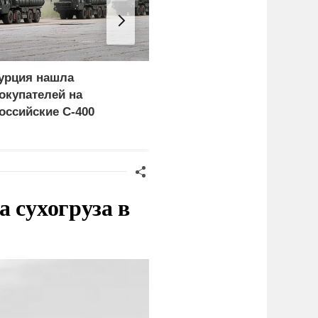
урция нашла
Пощечина всей системе
окупателей на
правосудия: что
оссийские C-400
натворил сын
украинского олигарха
 сухогруза в