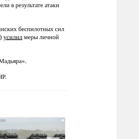
ли в результате атаки
инских беспилотных сил
и)
усилил
меры личной
Мадьяра».
НР.
i