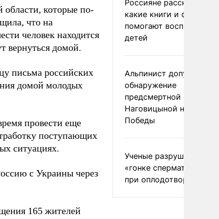
Россияне рассказали,
 области, которые по-
какие книги и фильмы
щила, что на
помогают воспитывать
шести человек находится
детей
ут вернуться домой.
нцу письма российских
Альпинист допустил
ения домой молодых
обнаружение
предсмертной записки
Наговицыной на пике
Победы
время провести еще
 отработку поступающих
ых ситуациях.
Ученые разрушили миф
«гонке сперматозоидов
оссию с Украины через
при оплодотворении
щения 165 жителей