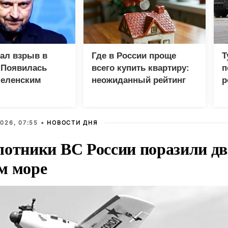
зал взрыв в
Где в России проще
Т
 Появилась
всего купить квартиру:
п
Зеленским
неожиданный рейтинг
р
026, 07:55 •
НОВОСТИ ДНЯ
лотники ВС России поразили два
м море