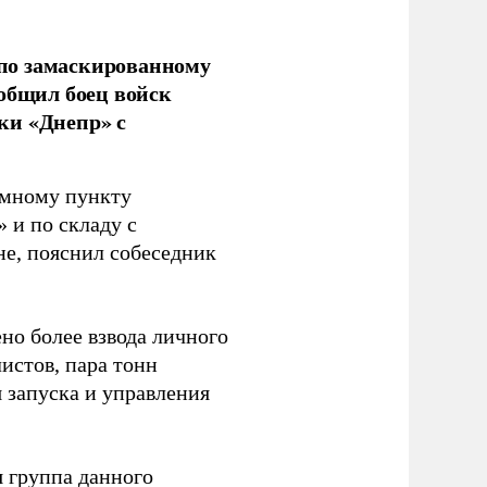
по замаскированному
ообщил боец войск
ки «Днепр» с
емному пункту
 и по складу с
не, пояснил собеседник
но более взвода личного
истов, пара тонн
я запуска и управления
 группа данного