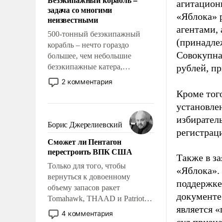
слабым, идти вперед и
агитацион
задача со многими
адаптироваться.
«Яблока» 
неизвестными
агентами,
500-тонный безэкипажный
(принадле
корабль – нечто гораздо
Совокупная
большее, чем небольшие
безэкипажные катера,
рублей, пр
применение которых уже
2 комментария
стало обыденностью. Задача по
Кроме тог
созданию такого корабля очень
установле
сложна и амбициозна. Однако
избиратель
и ее реализация радикально
Борис Джерелиевский
регистрац
поднимет наши боевые
Сможет ли Пентагон
возможности.
перестроить ВПК США
Также в з
Только для того, чтобы
«Яблока».
вернуться к довоенному
поддержке
объему запасов ракет
документе
Tomahawk, THAAD и Patriot
является 
США потребуется более трех
4 комментария
лет. Даже небольшая война с