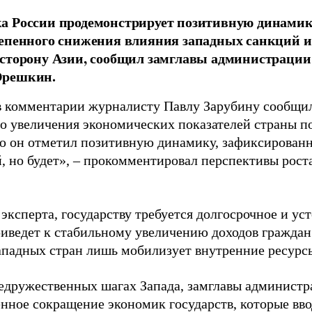
 России продемонстрирует позитивную динамику
тепенного снижения влияния западных санкций 
сторону Азии, сообщил замглавы администрации
решкин.
 комментарии журналисту Павлу Зарубину сообщил
о увеличения экономических показателей страны по
ю он отметил позитивную динамику, зафиксированн
, но будет», – прокомментировал перспективы рост
эксперта, государству требуется долгосрочное и ус
риведет к стабильному увеличению доходов граждан
ападных стран лишь мобилизует внутренние ресурс
недружественных шагах Запада, замглавы администр
енное сокращение экономик государств, которые вво