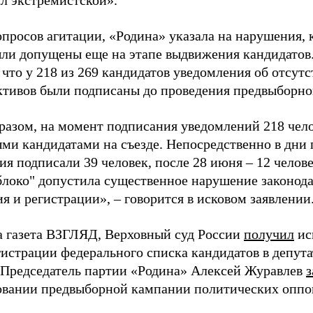
ал экстремистской».
просов агитации, «Родина» указала на нарушения, 
ыли допущены еще на этапе выдвижения кандидатов. 
 что у 218 из 269 кандидатов уведомления об отсу
активов были подписаны до проведения предвыборног
разом, на момент подписания уведомлений 218 чело
ми кандидатами на съезде. Непосредственно в дни 
я подписали 39 человек, после 28 июня – 12 челов
блоко" допустила существенное нарушение законода
 и регистрации», – говорится в исковом заявлении
а газета ВЗГЛЯД, Верховный суд России
получил
ис
гистрации федерального списка кандидатов в депут
 Председатель партии «Родина» Алексей Журавлев
з
вании предвыборной кампании политических оппо