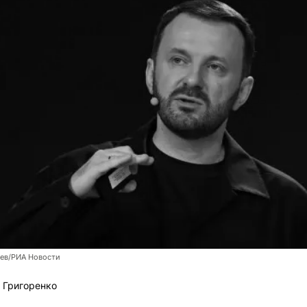
ев/РИА Новости
 Григоренко