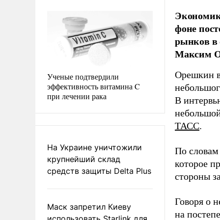
Экономика
фоне пос
рынков в 
Максим О
Орешкин в
Ученые подтвердили
эффективность витамина C
небольшог
при лечении рака
В интервь
небольшой
ТАСС
.
На Украине уничтожили
По словам 
крупнейший склад
которое п
средств защиты Delta Plus
стороны з
Говоря о 
Маск запретил Киеву
на постеп
использовать Starlink для