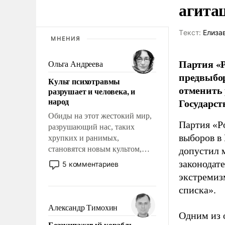
агита
Tекст:
Елиза
МНЕНИЯ
Партия «Р
Ольга Андреева
предвыбор
Культ психотравмы
отменить 
разрушает и человека, и
народ
Государст
Обиды на этот жестокий мир,
Партия «Р
разрушающий нас, таких
выборов в
хрупких и ранимых,
становятся новым культом,
допустил 
постепенно вытесняя и
законодат
5 комментариев
отменяя традиционное
экстремиз
требование к человеку – быть
списка».
мужественным и твердым под
ударами судьбы, брать на себя
Александр Тимохин
Одним из 
ответственность, помогать
Безэкипажный корабль –