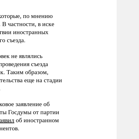
которые, по мнению
В частности, в иске
тствии иностранных
о съезда.
век не являлись
проведения съезда
ек. Таким образом,
тельства еще на стадии
.
ковое заявление об
аты Госдумы от партии
аявил
об иностранном
нентов.