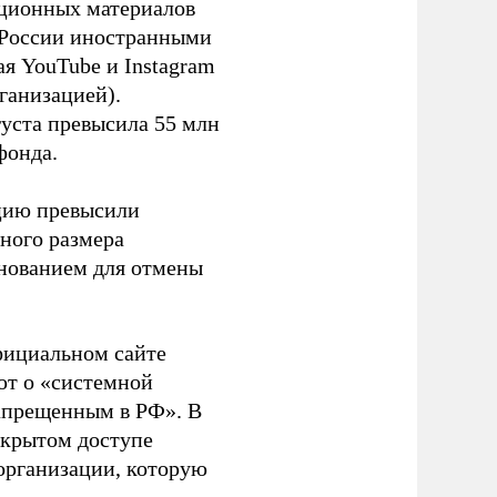
ационных материалов
в России иностранными
я YouTube и Instagram
ганизацией).
густа превысила 55 млн
фонда.
ацию превысили
ного размера
основанием для отмены
фициальном сайте
ют о «системной
апрещенным в РФ». В
ткрытом доступе
организации, которую