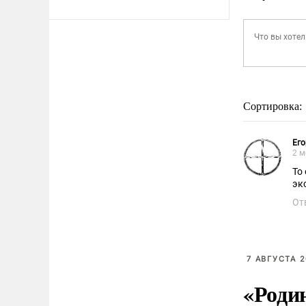
Сортировка:
Его
2 м
То
эк
От
7 АВГУСТА 2
«Роди