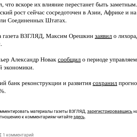
л, что вскоре их влияние перестанет быть заметны
ский рост сейчас сосредоточен в Азии, Африке и на
или Соединенных Штатах.
а газета ВЗГЛЯД, Максим Орешкин
заявил
о лихора
.
ьер Александр Новак
сообщил
о периоде управляе
й экономики.
ий банк реконструкции и развития
сохранил
прогно
8%.
омментировать материалы газеты ВЗГЛЯД,
зарегистрировавшись
на
отношению к комментариям читайте
здесь
.
:
1
комментарий