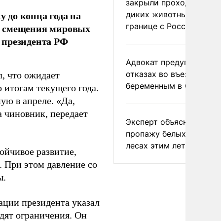
закрыли проходы для
 до конца года на
диких животных на
границе с Россией
и смещения мировых
 президента РФ
Адвокат предупредил о
отказах во въезде
, что ожидает
беременным в США
 итогам текущего года.
ую в апреле. «Да,
а чиновник, передает
Эксперт объяснил
пропажу белых грибов 
лесах этим летом
тойчивое развитие,
. При этом давление со
ы.
ации президента указал
дят ограничения. Он