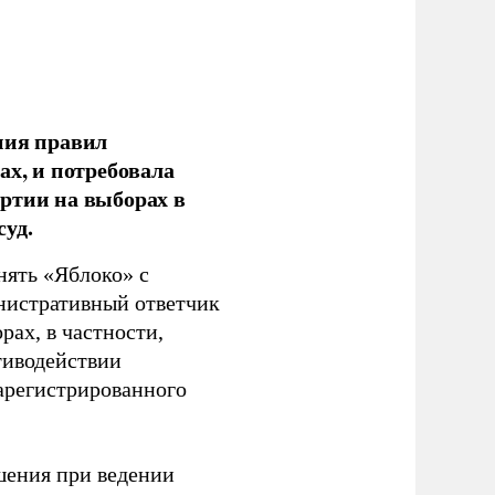
ния правил
ах, и потребовала
ртии на выборах в
уд.
нять «Яблоко» с
инистративный ответчик
ах, в частности,
тиводействии
зарегистрированного
шения при ведении