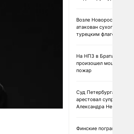
Возле Новороссийска
атакован сухогруз под
турецким флагом
На НПЗ в Братиславе
произошел мощный
пожар
Суд Петербурга заочно
арестовал супругу
Александра Невзорова
Финские пограничники