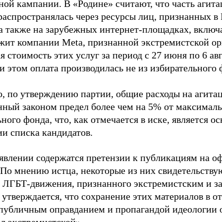
ной кампании. В «Родине» считают, что часть агит
распространялась через ресурсы лиц, признанных 
 а также на зарубежных интернет-площадках, включа
жит компании Meta, признанной экстремистской ор
 стоимость этих услуг за период с 27 июня по 6 ав
и этом оплата производилась не из избирательного 
о, по утверждению партии, общие расходы на агит
нный законом предел более чем на 5% от максималь
ного фонда, что, как отмечается в иске, является 
ии списка кандидатов.
аявлении содержатся претензии к публикациям на о
 По мнению истца, некоторые из них свидетельству
 ЛГБТ-движения, признанного экстремистским и з
 утверждается, что сохранение этих материалов в о
«публичным оправданием и пропагандой идеологии 