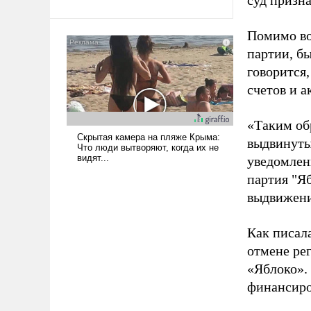
суд призн
Ираном опустошила
американские арсеналы.
Помимо во
Сложившаяся ситуация
партии, б
означает многолетний период
говорится,
уязвимости США, например,
счетов и 
перед Китаем.
«Таким об
выдвинуты
уведомлени
партия "Я
выдвижения
Как писал
отмене ре
«Яблоко».
финансиро