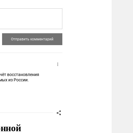
 счёт восстановления
мых из России.
онной