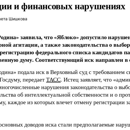
ции и финансовых нарушениях
вета Шишкова
одина» заявила, что «Яблоко» допустило наруше
ной агитации, а также законодательства о выбор
регистрацию федерального списка кандидатов па
венную думу. Соответствующий иск направлен в с
одина» подала иск в Верховный суд с требованием с
 Госдуму, передает
ТАСС
. Истец заявляет, что «адм
многочисленные нарушения законодательства о выбор
ельства об интеллектуальной собственности и о про
му, каждое из которых влечет отмену регистрации 
основных доводов иска стали предполагаемые нару