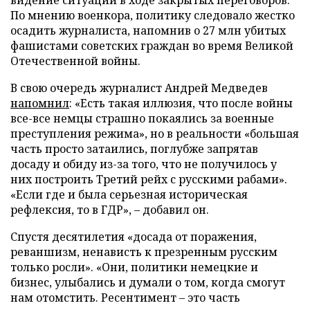
видение ситуации в ходе закрытых переговоров.
По мнению военкора, политику следовало жестко
осадить журналиста, напомнив о 27 млн убитых
фашистами советских граждан во время Великой
Отечественной войны.
В свою очередь журналист Андрей Медведев
напомнил
: «Есть такая иллюзия, что после войны
все-все немцы страшно покаялись за военные
преступления режима», но в реальности «большая
часть просто затаились, поглубже запрятав
досаду и обиду из-за того, что не получилось у
них построить Третий рейх с русскими рабами».
«Если где и была серьезная историческая
рефлексия, то в ГДР», – добавил он.
Спустя десятилетия «досада от поражения,
реваншизм, ненависть к презренным русским
только росли». «Они, политики немецкие и
бизнес, улыбались и думали о том, когда смогут
нам отомстить. Ресентимент – это часть