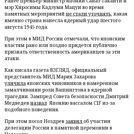
Ранее премьер-министр Японии Санаэ Такаити и
мэр Хиросимы Кадзуми Мацуи во время
памятных мероприятий
не стали уточнять
, какая
именно страна нанесла ядерный удар шестого
августа 1945 года.
При этом в МИД России отмечали, что японским
властям рано или поздно придется публично
признать ответственность американцев за эти
атаки.
Как писала газета ВЗГЛЯД, официальный
представитель МИД Мария Захарова
уличила
японских чиновников в намеренном
замалчивании роли Вашингтона в ядерной
трагедии. Зампред Совета безопасности Дмитрий
Медведев
назвал
Японию вассалом CIF из-за
подобного поведения.
При этом посол Ноздрев
заявил
об участии
делегации России в памятной церемонии в