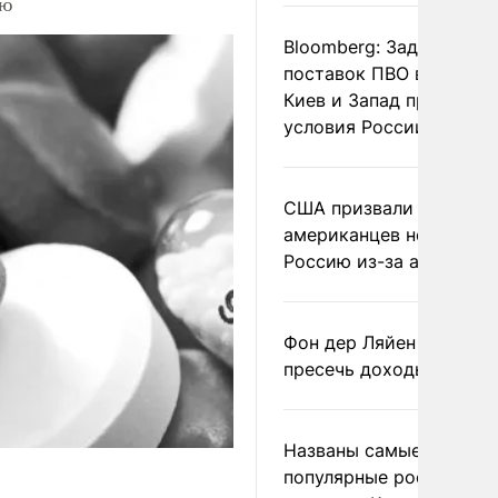
ию
Bloomberg: Задержка
поставок ПВО вынудит
Киев и Запад принять
условия России
США призвали
американцев не посеща
Россию из-за атак ВСУ
Фон дер Ляйен призвал
пресечь доходы России
Названы самые
популярные российски