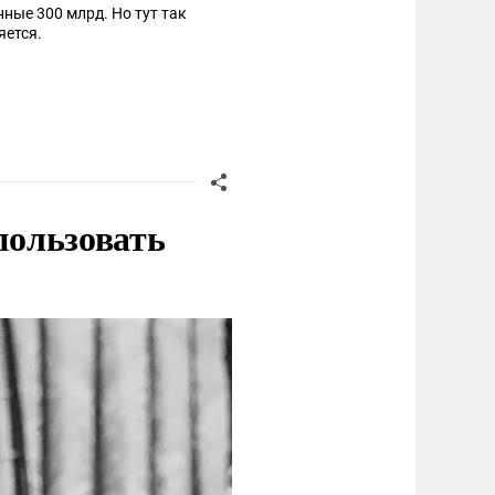
ные 300 млрд. Но тут так
яется.
пользовать