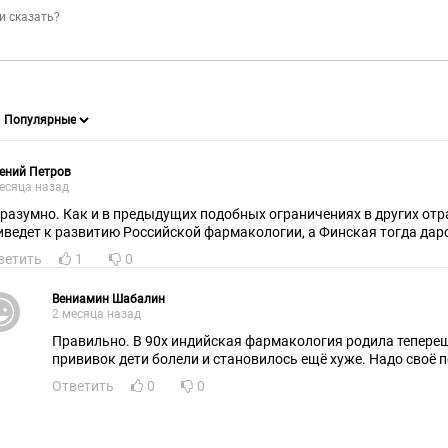
ений Петров
есяца назад
 разумно. Как и в предыдущих подобных ограничениях в других отра
иведет к развитию Российской фармакологии, а Финская тогда дар
ветить
1
0
Вениамин Шабалин
2 месяца назад
Правильно. В 90х индийская фармакология родила тепере
прививок дети болели и становилось ещё хуже. Надо своё 
Ответить
0
0