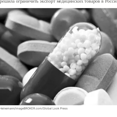
решила ограничить экспорт медицинских товаров в Росс
o Heinemann/imageBROKER.com/Global Look Press