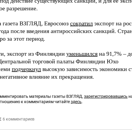
под действие существующих санкций, и для ее эксп
ое разрешение.
а газета ВЗГЛЯД, Евросоюз
сократил
экспорт на ро
 года после введения антироссийских санкций. Стр
ро за этот период.
ти, экспорт из Финляндии
уменьшился
на 91,7% – до
Центральной торговой палаты Финляндии Юхо
иеми
подчеркнул
высокую зависимость экономики ст
 негативное влияние их прекращения.
омментировать материалы газеты ВЗГЛЯД,
зарегистрировавшись
на
отношению к комментариям читайте
здесь
.
:
6
комментариев