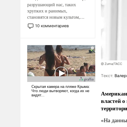
разрушающий нас, таких
хрупких и ранимых,
становятся новым культом,
постепенно вытесняя и
10 комментариев
отменяя традиционное
требование к человеку – быть
мужественным и твердым под
ударами судьбы, брать на себя
ответственность, помогать
слабым, идти вперед и
@ Zuma/ТАСС
адаптироваться.
Tекст:
Валер
Американ
властей о
территори
«На данны