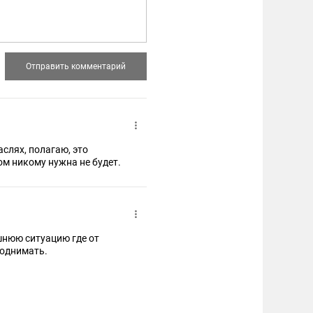
слях, полагаю, это
ом никому нужна не будет.
шнюю ситуацию где от
поднимать.