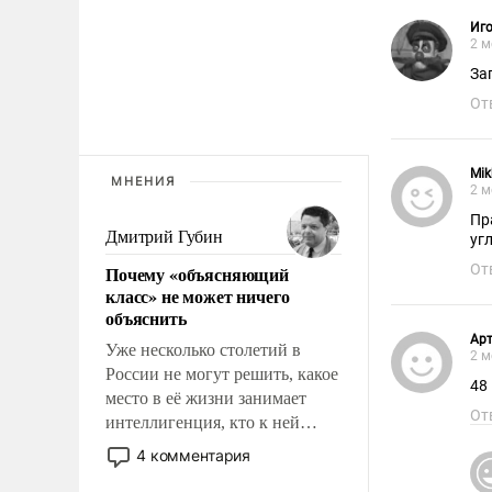
Иг
2 м
За
От
Mik
МНЕНИЯ
2 м
Пр
Дмитрий Губин
уг
От
Почему «объясняющий
класс» не может ничего
объяснить
Ар
Уже несколько столетий в
2 м
России не могут решить, какое
48
место в её жизни занимает
От
интеллигенция, кто к ней
принадлежит, а кого из неё
4 комментария
исключили с правом