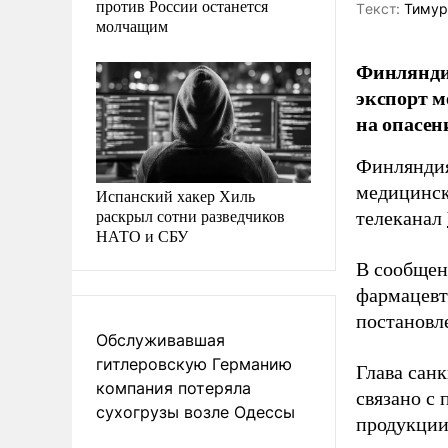
против России останется
Tекст:
Тимур
молчащим
Финляндия
экспорт м
на опасен
Финляндия
медицинск
Испанский хакер Хиль
раскрыл сотни разведчиков
телеканал
НАТО и СБУ
В сообщен
фармацевт
постановле
Обслуживавшая
гитлеровскую Германию
Глава сан
компания потеряла
связано с
сухогрузы возле Одессы
продукции 