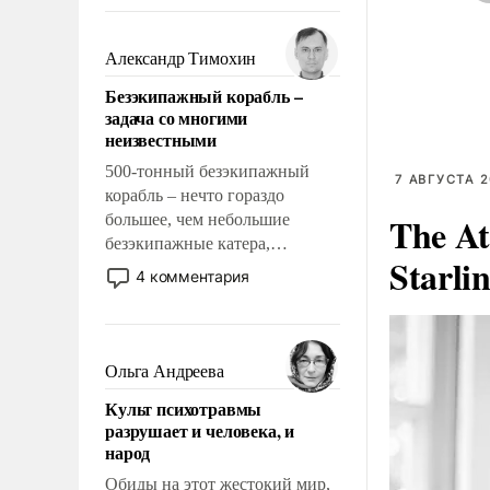
восстановления и без оного. И
чем она отличается от просто
образованных людей. Иногда
Александр Тимохин
казалось, что эти вопросы
Безэкипажный корабль –
решены раз и навсегда, но –
задача со многими
нет, не решены.
неизвестными
500-тонный безэкипажный
7 АВГУСТА 2
корабль – нечто гораздо
The At
большее, чем небольшие
безэкипажные катера,
Starli
применение которых уже
4 комментария
стало обыденностью. Задача по
созданию такого корабля очень
сложна и амбициозна. Однако
и ее реализация радикально
Ольга Андреева
поднимет наши боевые
Культ психотравмы
возможности.
разрушает и человека, и
народ
Обиды на этот жестокий мир,