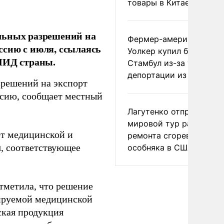
товары в Китае
льных разрешений на
Фермер-американец
ссию с июля, ссылаясь
Уолкер купил билет в
 МИД страны.
Стамбул из-за угрозы
депортации из России
зрешений на экспорт
ссию, сообщает местный
Лагутенко отправился в
мировой тур ради
рт медицинской и
ремонта сгоревшего
, соответствующее
особняка в США
метила, что решение
тируемой медицинской
ская продукция