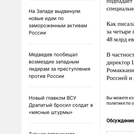
подпадает 
специальн
На Западе выдвинули
новые идеи по
Как писал
замороженным активам
за четыре
России
48 млрд ев
В частнос
Медведев пообещал
возмездие западным
директор 
лидерам за преступления
Ромаккан
против России
Россией и
Новый главком ВСУ
Вы можете к
политике по 
Драпатый бросил солдат в
«мясные штурмы»
Обсуждение
Турция ограничила