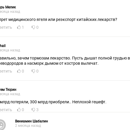
орь Мелик
есяца назад
прет медицинского ягеля или реэкспорт китайских лекарств?
ветить
1
0
hail
есяца назад
авильно, зачем тормозам лекарство. Пусть дышат полной грудью в
леводородов а насморк дымом от костров вылечат.
ветить
0
0
тем Тюрин
есяца назад
 млрд потеряли, 300 млрд приобрели.. Неплохой гешефт.
ветить
0
3
Вениамин Шабалин
2 месяца назад