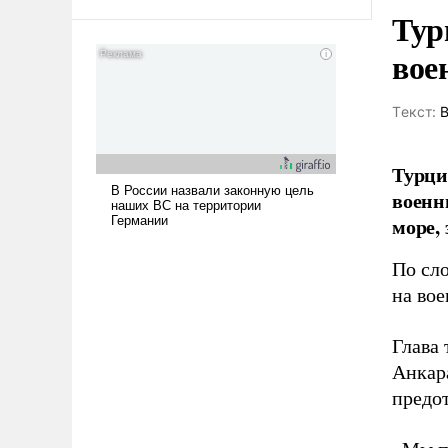
амбициозна. Однако и ее
Тур
реализация радикально поднимет
вое
наши боевые возможности.
Tекст:
В
Турци
военн
море,
По сл
на вое
Глава
Анкар
предот