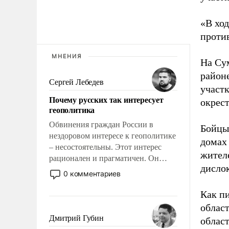
«В хо
против
МНЕНИЯ
На Су
район
Сергей Лебедев
участк
Почему русских так интересует
окрес
геополитика
Обвинения граждан России в
Бойцы
нездоровом интересе к геополитике
домах
– несостоятельны. Этот интерес
жител
рационален и прагматичен. Он
дисло
обусловлен тысячелетним опытом
0 комментариев
выживания в крайне непростых
условиях и фундаментальным
Как п
знанием, что мировая политика
облас
имеет свойство заявляться на порог
Дмитрий Губин
облас
нашего дома.