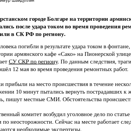
имур Шайдуллин
арстанском городе Болгаре на территории армянс
ались после удара током во время проведения ре
или в СК РФ по региону.
ловека погибли в результате удара током в фонтане
ории армянского кафе «Сако» на Пионерской улице 
ает
СУ СКР по региону
. По данным следствия, тра
ошёл 12 мая во время проведения ремонтных работ.
и прибыли на место происшествия в течение неско
жении 10 минут пытались вернуть пострадавших к ж
сь, пишут местные СМИ. Обстоятельства происшест
твенный комитет возбудил уголовное дело по стать
 по неосторожности. Сейчас на месте работает сле
чаются необходимые экспертизы.