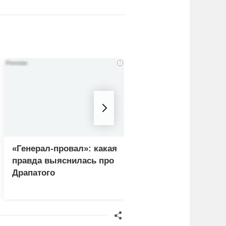
i
«Генерал-провал»: какая
"Королева марафон
правда выяснилась про
привыкает к нищете
Драпатого
тюремной зарплате 
тысяч