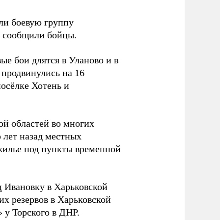
или боевую группу
 – сообщили бойцы.
е бои длятся в Уланово и в
 продвинулись на 16
посёлке Хотень и
ой областей во многих
 лет назад местных
жилье под пункты временной
и
Ивановку в Харьковской
х резервов в Харьковской
 у Торского в ДНР.