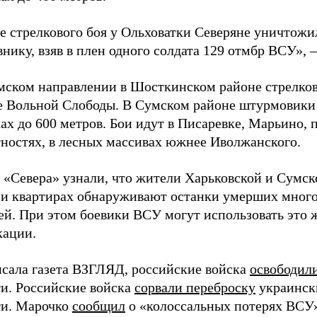
де стрелкового боя у Ольховатки Северяне уничтож
нику, взяв в плен одного солдата 129 отмбр ВСУ»,
мском направлении в Шосткинском районе стрелковы
е Вольной Слободы. В Сумском районе штурмовики
ах до 600 метров. Бои идут в Писаревке, Марьино, 
тностях, в лесных массивах южнее Иволжанского.
 «Севера» узнали, что жители Харьковской и Сумск
 и квартирах обнаруживают останки умерших много
ей. При этом боевики ВСУ могут использовать это 
кации.
исала газета ВЗГЛЯД, российские войска
освободил
ти. Российские войска
сорвали переброску
украински
ти. Марочко
сообщил
о «колоссальных потерях ВСУ»