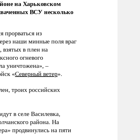
йоне на Харьковском
ахваченных ВСУ несколько
 прорваться из
через наши минные поля враг
 взятых в плен на
ексного огневого
ла уничтожена», –
йск «
Северный ветер
».
лен, троих российских
идут в селе Василевка,
олчанского района. На
ра» продвинулись на пяти