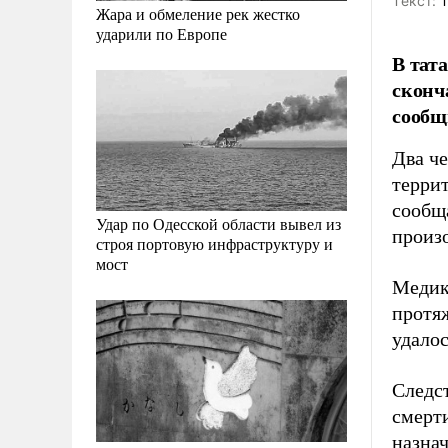
Tекст:
Т
Жара и обмеление рек жестко
ударили по Европе
В тат
сконч
сообщ
Два че
террит
сообщ
Удар по Одесской области вывел из
произ
строя портовую инфраструктуру и
мост
Медик
протя
удало
Следс
смерти
назна