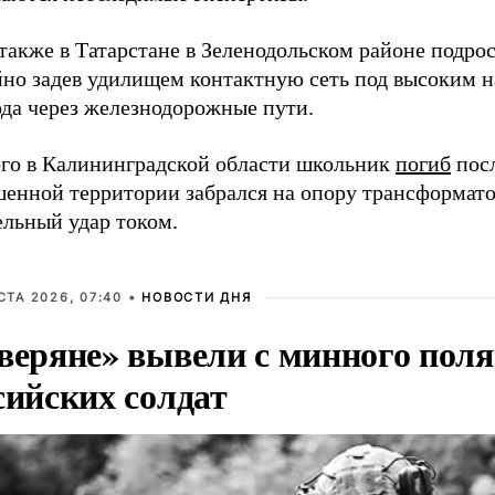
также в Татарстане в Зеленодольском районе подро
йно задев удилищем контактную сеть под высоким 
ода через железнодорожные пути.
ого в Калининградской области школьник
погиб
посл
шенной территории забрался на опору трансформат
ельный удар током.
СТА 2026, 07:40 •
НОВОСТИ ДНЯ
веряне» вывели с минного пол
сийских солдат