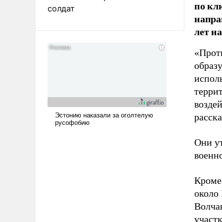
по кл
солдат
напра
лет н
«Прот
образ
испол
террит
возде
расск
Они у
военн
Кроме 
около
Волча
участк