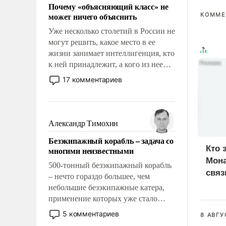
Почему «объясняющий класс» не
может ничего объяснить
КОММЕ
Уже несколько столетий в России не
могут решить, какое место в ее
жизни занимает интеллигенция, кто
к ней принадлежит, а кого из нее
исключили с правом
17 комментариев
восстановления и без оного. И чем
она отличается от просто
образованных людей. Иногда
казалось, что эти вопросы решены
Александр Тимохин
раз и навсегда, но – нет, не решены.
Безэкипажный корабль – задача со
Кто 
многими неизвестными
Мона
500-тонный безэкипажный корабль
связ
– нечто гораздо большее, чем
небольшие безэкипажные катера,
применение которых уже стало
обыденностью. Задача по созданию
5 комментариев
8 АВГУ
такого корабля очень сложна и