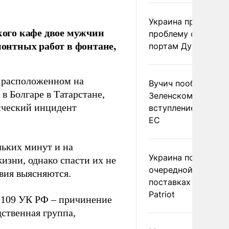
Украина признала
кого кафе двое мужчин
проблему с доступ
монтных работ в фонтане,
портам Дуная
, расположенном на
Вучич пообещал
в Болгаре в Татарстане,
Зеленскому помочь
гический инцидент
вступлением Украи
ЕС
льких минут и на
Украина получила
изни, однако спасти их не
очередной отказ в
вия выясняются.
поставках ракет д
Patriot
е 109 УК РФ – причинение
дственная группа,