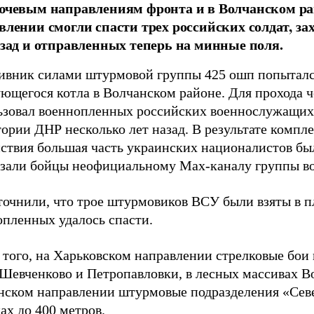
ючевым направлениям фронта и в Волчанском ра
влении смогли спасти трех российских солдат, з
азад и отправленных теперь на минные поля.
ивник силами штурмовой группы 425 ошп попытался
ующегося котла в Волчанском районе. Для прохода 
ьзовал военнопленных российских военнослужащих,
ории ДНР несколько лет назад. В результате компл
йствия большая часть украинских националистов бы
азали бойцы неофициальному Max-каналу группы во
точнили, что трое штурмовиков ВСУ были взяты в п
опленных удалось спасти.
того, на Харьковском направлении стрелковые бои 
 Шевченково и Петропавловки, в лесных массивах В
нском направлении штурмовые подразделения «Севе
ах до 400 метров.