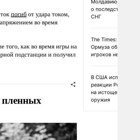
Молдавию предупр
о последствиях вы
сток
погиб
от удара током,
СНГ
напряжением во время
The Times: Закрыти
е того, как во время игры на
Ормуза обогатило 
орной подстанции и получил
игроков нефтерынк
В США испугались
реакции России и 
на истощение запа
я пленных
оружия