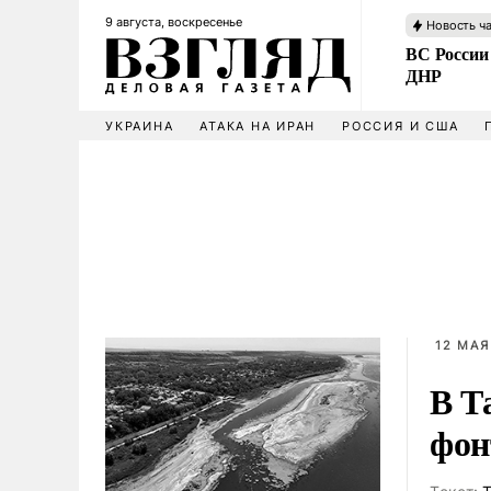
9 августа, воскресенье
Новость ч
ВС России
ДНР
УКРАИНА
АТАКА НА ИРАН
РОССИЯ И США
12 МАЯ
В Т
фон