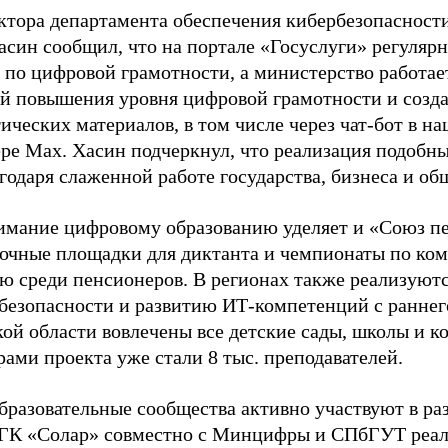
ктора департамента обеспечения кибербезопаснос
асин сообщил, что на портале «Госуслуги» регуляр
 по цифровой грамотности, а министерство работае
й повышения уровня цифровой грамотности и созд
ических материалов, в том числе через чат-бот в н
ре Max. Хасин подчеркнул, что реализация подобн
годаря слаженной работе государства, бизнеса и об
имание цифровому образованию уделяет и «Союз пе
 очные площадки для диктанта и чемпионаты по к
ю среди пенсионеров. В регионах также реализуют
безопасности и развитию ИТ-компетенций с раннего
ой области вовлечены все детские сады, школы и к
ами проекта уже стали 8 тыс. преподавателей.
образовательные сообщества активно участвуют в р
 ГК «Солар» совместно с Минцифры и СПбГУТ реа