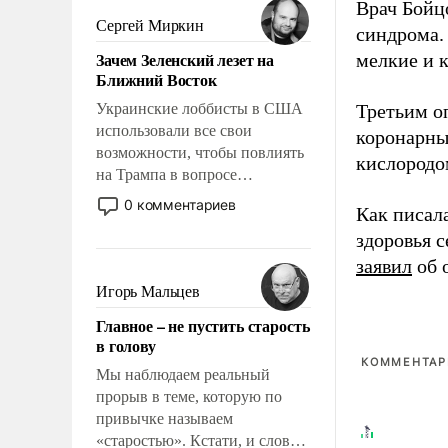
Врач Бойц
псевдонаучной фантастики,
Сергей Миркин
синдрома.
стало всерьез обсуждаемой
Зачем Зеленский лезет на
мелкие и 
идеей.
Ближний Восток
Украинские лоббисты в США
Третьим о
использовали все свои
коронарны
возможности, чтобы повлиять
кислородо
на Трампа в вопросе
предоставления вооружений
0 комментариев
Как писал
своим нанимателям. Вероятно,
здоровья 
кому-то из тех, кто
консультирует Киев, пришла в
заявил
об 
голову мысль: хорошо бы
Игорь Мальцев
продемонстрировать, что
Главное – не пустить старость
Украина вступила в
в голову
вооруженное противостояние
КОММЕНТАРИ
с Ираном.
Мы наблюдаем реальный
прорыв в теме, которую по
привычке называем
«старостью». Кстати, и слово-