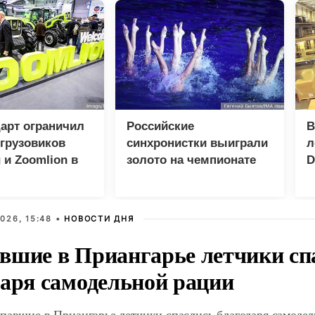
арт ограничил
Российские
В
грузовиков
синхронистки выиграли
л
 и Zoomlion в
золото на чемпионате
D
Европы в Париже
026, 15:48 •
НОВОСТИ ДНЯ
вшие в Приангарье летчики сп
даря самодельной рации
павшие в Приангарье летчики спаслись благодаря самоде