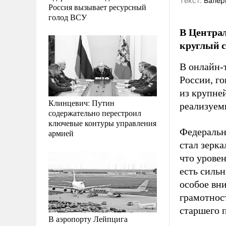
Tекст:
Валер
Россия вызывает ресурсный
голод ВСУ
В Центра
круглый с
В онлайн-т
России, г
из крупне
Клинцевич: Путин
реализуем
содержательно перестроил
ключевые контуры управления
Федеральн
армией
стал зерк
что урове
есть силь
особое вн
грамотнос
старшего 
В аэропорту Лейпцига