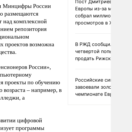
Пост Дмитриева о гибе
ти Минцифры России
Европы из-за мигранто
но размещаются
собрал миллион
т над комплексной
просмотров в X
анием репозитория
ациональном
ых проектов возможна
В РЖД сообщили о
четвертой попытке
щества.
продать Рижский вокза
нсионеров России»,
омпьютерному
Российские синхронис
ся проекты по обучению
завоевали золото на
 возраста – например, в
чемпионате Европы
олледжи, а
азвитии цифровой
лизует программы