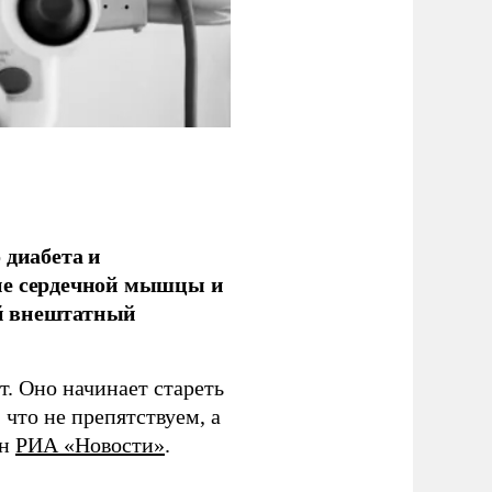
 диабета и
ие сердечной мышцы и
й внештатный
т. Оно начинает стареть
 что не препятствуем, а
он
РИА «Новости»
.