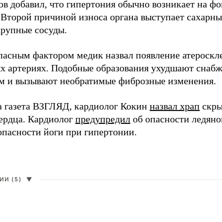
ов добавил, что гипертония обычно возникает на ф
 Второй причиной износа органа выступает сахарн
крупные сосуды.
пасным фактором медик назвал появление атероскл
х артериях. Подобные образования ухудшают сна
м и вызывают необратимые фиброзные изменения.
а газета ВЗГЛЯД, кардиолог Кокин
назвал храп
скры
сердца. Кардиолог
предупредил
об опасности ледяной
опасности йоги при гипертонии.
И (5)
▼