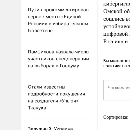
кибергиги
Путин прокомментировал
Омской об
первое место «Единой
сошлись в
России» в избирательном
устойчиво
бюллетене
цифровой 
Россия» и
Памфилова назвала число
участников спецоперации
Вы можете к
на выборах в Госдуму
политике по 
Стали известны
подробности покушения
на создателя «Упыря»
Ткачука
Сортировка:
Залужный: Украина