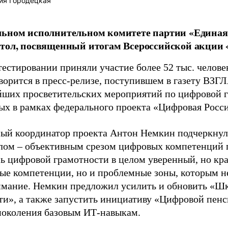
ия Городецкая
льном исполнительном комитете партии «Единая
тол, посвященный итогам Всероссийской акции
естировании приняли участие более 52 тыс. человек
оворится в пресс-релизе, поступившем в газету ВЗГ
йших просветительских мероприятий по цифровой г
ых в рамках федерального проекта «Цифровая Росси
ый координатор проекта Антон Немкин подчеркнул
алом – объективным срезом цифровых компетенций 
нь цифровой грамотности в целом уверенный, но кр
ные компетенции, но и проблемные зоны, которым н
имание. Немкин предложил усилить и обновить «Ш
ти», а также запустить инициативу «Цифровой пенс
поколения базовым ИТ-навыкам.