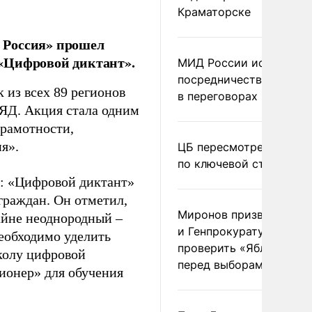
Краматорске
 Россия» прошел
 «Цифровой диктант».
МИД России исключил
посредничество Герма
 из всех 89 регионов
в переговорах по Украи
ЛЯД. Акция стала одним
рамотности,
я».
ЦБ пересмотрел прогно
по ключевой ставке
: «Цифровой диктант»
граждан. Он отметил,
Миронов призвал Миню
айне неоднородный –
и Генпрокуратуру
еобходимо уделить
проверить «Яблоко»
колу цифровой
перед выборами
ионер» для обучения