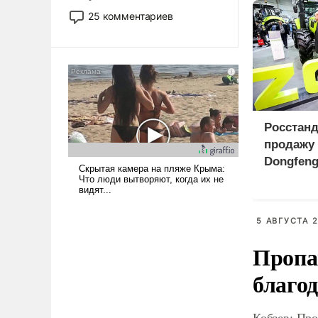
то это уже стараются не
25 комментариев
использовать – так же, как
«бабка», «дед», – хотя бы в
образованной среде, потому
что оно уже несет негативные
коннотации.
Росстанд
продажу 
Dongfeng
России
5 АВГУСТА 2
Пропа
благо
Кобзев: Про