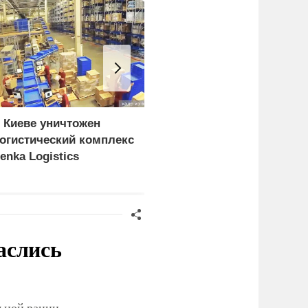
 Киеве уничтожен
Зеленский: Киев
огистический комплекс
атаковали
enka Logistics
баллистические ракеты
и 115 беспилотников
аслись
льной рации