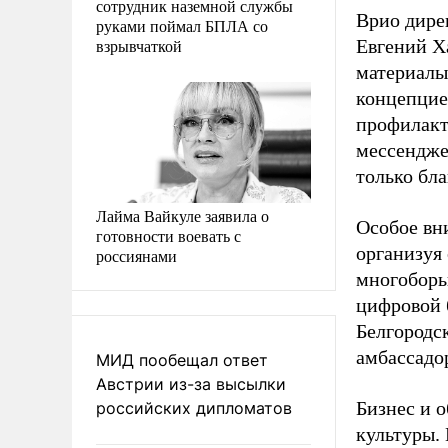
сотрудник наземной службы
Врио дире
руками поймал БПЛА со
взрывчаткой
Евгений Х
материалы
концепцие
профилакт
мессендже
только бла
Лайма Вайкуле заявила о
Особое вн
готовности воевать с
организуя
россиянами
многоборь
цифровой 
Белгородск
амбассадор
МИД пообещал ответ
Австрии из-за высылки
Бизнес и 
российских дипломатов
культуры.