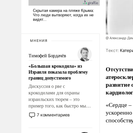
@ Александр Де
МНЕНИЯ
Tекст:
Катер
Тимофей Бордачёв
«Большая крокодила» из
Отсутстви
Израиля показала проблему
атероскле
границ допустимого
развитие
Дискуссия о рве с
кардиолог
крокодилами для охраны
израильских тюрем – это
«Сердце – 
пример того, как быстро мы
ускоренно 
двигаемся по пути
7 комментариев
революционных изменений.
способств
То, что несколько лет назад
было образом для