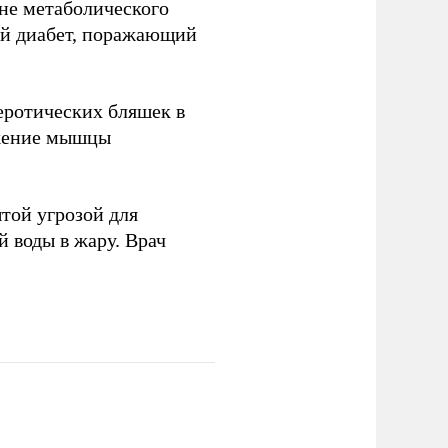
оне метаболического
ый диабет, поражающий
еротических бляшек в
бжение мышцы
той угрозой для
 воды в жару. Врач