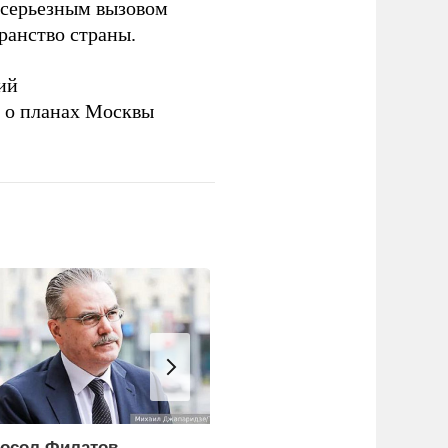
серьезным вызовом
ранство страны.
ий
а о планах Москвы
осол Филатов
Операция СБУ и