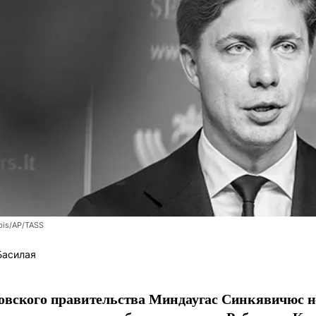
bis/AP/TASS
Басилая
овского правительства Миндаугас Синкявичюс не