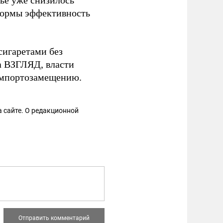
ье уже снизилось
формы эффективность
сигаретами без
та ВЗГЛЯД, власти
импортозамещению.
 сайте. О редакционной