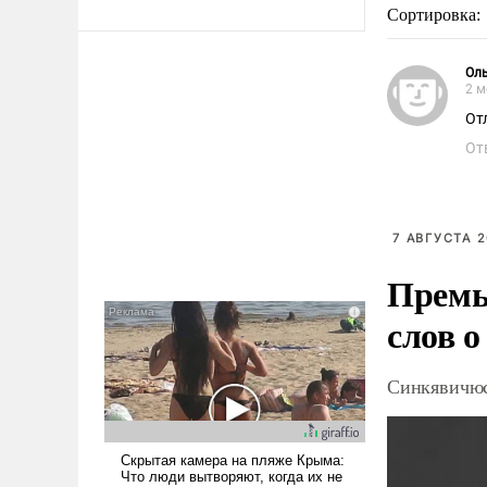
Сортировка:
Ол
2 м
От
От
7 АВГУСТА 2
Премь
слов о
Синкявичюс