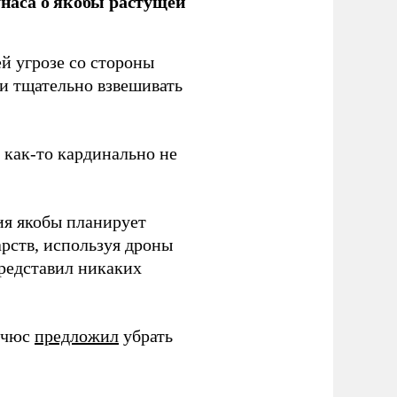
наса о якобы растущей
й угрозе со стороны
 и тщательно взвешивать
з как-то кардинально не
ия якобы планирует
рств, используя дроны
представил никаких
ичюс
предложил
убрать