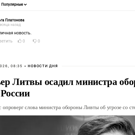
ьга Платонова
есяца назад
личная новость.
ветить
0
0
026, 08:35 •
НОВОСТИ ДНЯ
ер Литвы осадил министра обо
 России
 опроверг слова министра обороны Ливты об угрозе со с