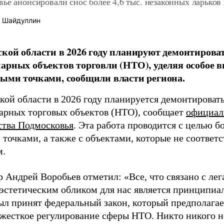
ье анонсировали снос более 4,6 тыс. незаконных ларьков
 Шайдуллин
кой области в 2026 году планируют демонтироват
арных объектов торговли (НТО), уделяя особое в
ыми точками, сообщили власти региона.
ой области в 2026 году планируется демонтировать 
арных торговых объектов (НТО), сообщает
официал
ства Подмосковья
. Эта работа проводится с целью 
 точками, а также с объектами, которые не соотве
м.
 Андрей Воробьев отметил: «Все, что связано с лег
 эстетическим обликом для нас является принципи
л принят федеральный закон, который предполагает
 жесткое регулирование сферы НТО. Никто никого н