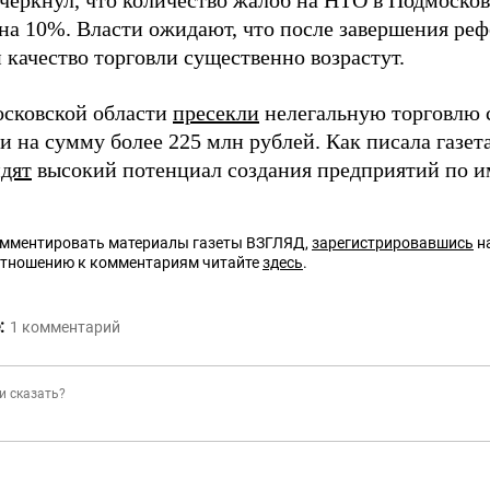
черкнул, что количество жалоб на НТО в Подмосков
на 10%. Власти ожидают, что после завершения ре
 качество торговли существенно возрастут.
осковской области
пресекли
нелегальную торговлю 
и на сумму более 225 млн рублей. Как писала газе
идят
высокий потенциал создания предприятий по 
омментировать материалы газеты ВЗГЛЯД,
зарегистрировавшись
на
отношению к комментариям читайте
здесь
.
:
1
комментарий