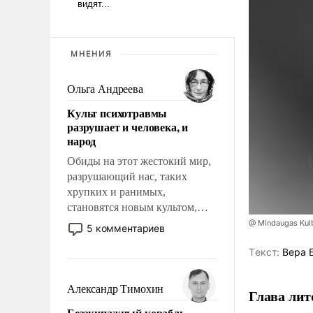
МНЕНИЯ
Ольга Андреева
Культ психотравмы
разрушает и человека, и
народ
Обиды на этот жестокий мир,
разрушающий нас, таких
хрупких и ранимых,
становятся новым культом,
постепенно вытесняя и
@ Mindaugas Kul
5 комментариев
отменяя традиционное
Tекст:
Вера 
требование к человеку – быть
мужественным и твердым под
ударами судьбы, брать на себя
Александр Тимохин
Глава лит
ответственность, помогать
Безэкипажный корабль –