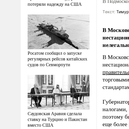
В Подмосков
потеряли надежду на США
Tекст:
Тимур
В Московс
нестацион
нелегальн
Росатом сообщил о запуске
В Московск
регулярных рейсов китайских
судов по Севморпути
нестацион
правитель
торговыми
стандарта
Губернатор
налогами,
Саудовская Аравия сделала
поэтому бы
ставку на Турцию и Пакистан
еще более
вместо США