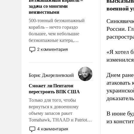
высказыв
слабым, идти вперед и
задача со многими
военной у
адаптироваться.
неизвестными
Синкявичю
500-тонный безэкипажный
корабль – нечто гораздо
России. Гл
большее, чем небольшие
распростр
безэкипажные катера,
применение которых уже
2 комментария
«Я хотел б
стало обыденностью. Задача по
изменился
созданию такого корабля очень
сложна и амбициозна. Однако
и ее реализация радикально
Днем ране
Борис Джерелиевский
поднимет наши боевые
атаковать
Сможет ли Пентагон
возможности.
украинско
перестроить ВПК США
доказатель
Только для того, чтобы
вернуться к довоенному
В июне бу
объему запасов ракет
Tomahawk, THAAD и Patriot
из консти
США потребуется более трех
4 комментария
лет. Даже небольшая война с