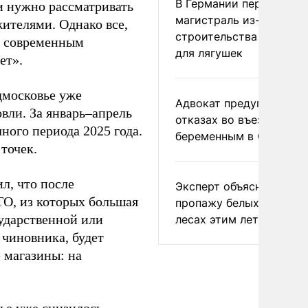
В Германии перекрыли
и нужно рассматривать
магистраль из-за
ителями. Однако все,
строительства тоннеле
ю современным
для лягушек
ет».
дмосковье уже
Адвокат предупредил о
вли. За январь–апрель
отказах во въезде
чного периода 2025 года.
беременным в США
точек.
л, что после
Эксперт объяснил
ТО, из которых большая
пропажу белых грибов 
сударственной или
лесах этим летом
чиновника, будет
 магазины: на