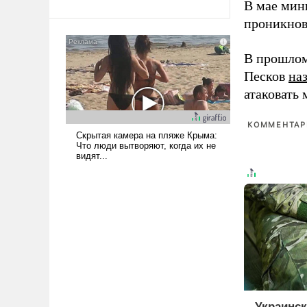
В мае мин
Ираном опустошила
проникнов
американские арсеналы.
Сложившаяся ситуация
В прошлом
означает многолетний период
уязвимости США, например,
Песков
на
перед Китаем.
атаковать
КОММЕНТАРИ
Украинс