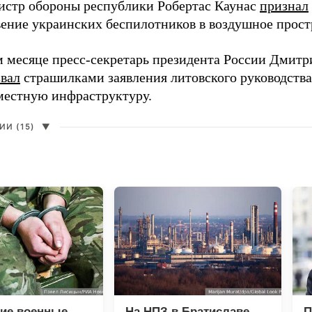
истр обороны республики Робертас Каунас
признал
ение украинских беспилотников в воздушное прост
 месяце пресс-секретарь президента России Дмитр
звал
страшилками заявления литовского руководств
 местную инфраструктуру.
И (15)
▼
кие военные
На НПЗ в Братиславе
П