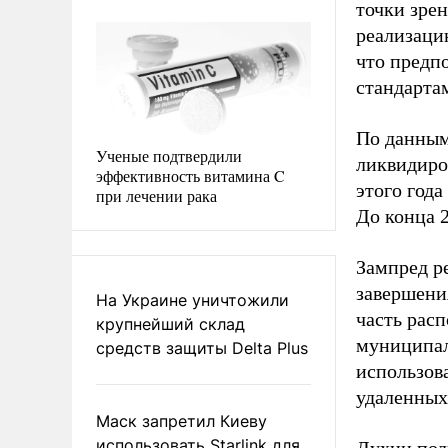
точки зре
реализаци
что предп
стандартам
По данным
Ученые подтвердили
ликвидиро
эффективность витамина C
этого года
при лечении рака
До конца 2
Зампред р
завершени
На Украине уничтожили
часть расп
крупнейший склад
муниципал
средств защиты Delta Plus
использов
удаленных 
Маск запретил Киеву
использовать Starlink для