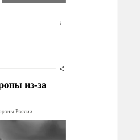
роны из-за
тороны России