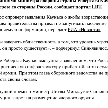
аниями министра обороны страны Робертаса Кау
грозе со стороны России, сообщает портал LRT.
с опроверг заявления Каунаса о якобы возрастающе
ава правительства призвал не запугивать население
аняемую информацию, передает
РИА «Новости»
.
ы заверить общественность в том, что уровень угро
, он просто существует», – подчеркнул Синкявичюс.
е Робертас Каунас выступил с заявлением, что Росс
 критическую инфраструктуру прибалтийских госуда
й армии. При этом глава оборонного ведомства не 
ств своим словам.
дущий премьер-министр Литвы Миндаугас Синкяв
туции запрет на размещение ядерного оружия.