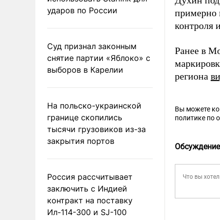
Духин под
ударов по России
примерно 
контроля и
Суд признал законным
Ранее в М
снятие партии «Яблоко» с
маркировк
выборов в Карелии
региона
в
На польско-украинской
Вы можете к
границе скопились
политике по 
тысячи грузовиков из-за
закрытия портов
Обсуждение
Россия рассчитывает
заключить с Индией
контракт на поставку
Ил-114-300 и SJ-100