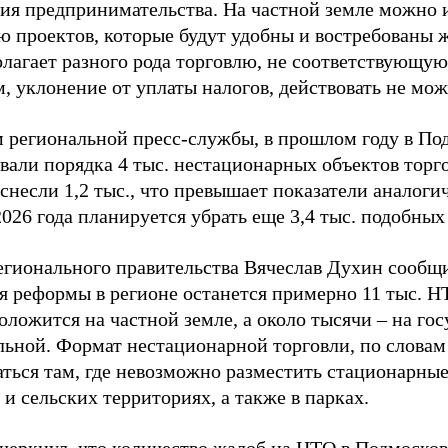
ния предпринимательства. На частной земле можно 
ю проектов, которые будут удобны и востребованы ж
олагает разного рода торговлю, не соответствующу
, уклонение от уплаты налогов, действовать не мож
 региональной пресс-службы, в прошлом году в По
вали порядка 4 тыс. нестационарных объектов торго
 снесли 1,2 тыс., что превышает показатели аналоги
026 года планируется убрать еще 3,4 тыс. подобных 
егионального правительства Вячеслав Духин сообщи
я реформы в регионе останется примерно 11 тыс. Н
оложится на частной земле, а около тысячи – на го
ьной. Формат нестационарной торговли, по словам 
аться там, где невозможно разместить стационарные
и сельских территориях, а также в парках.