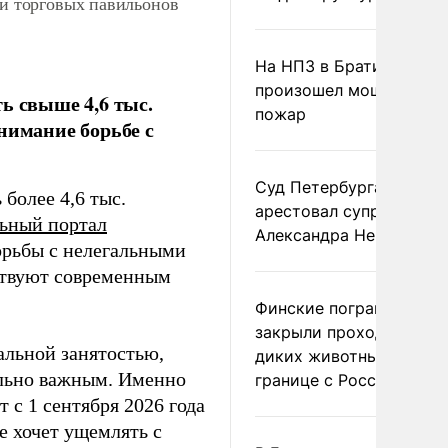
 и торговых павильонов
На НПЗ в Братиславе
произошел мощный
ь свыше 4,6 тыс.
пожар
нимание борьбе с
Суд Петербурга заочно
более 4,6 тыс.
арестовал супругу
ьный портал
Александра Невзорова
борьбы с нелегальными
тствуют современным
Финские пограничники
закрыли проходы для
альной занятостью,
диких животных на
ально важным. Именно
границе с Россией
 с 1 сентября 2026 года
е хочет ущемлять с