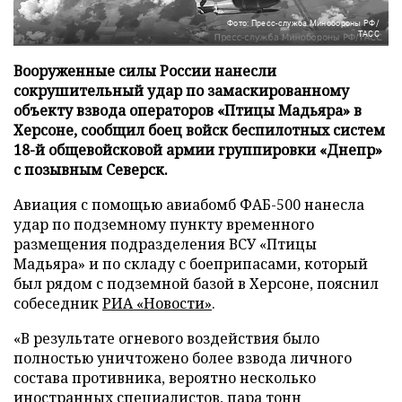
Фото: Пресс-служба Минобороны РФ/
ТАСС
Вооруженные силы России нанесли
сокрушительный удар по замаскированному
объекту взвода операторов «Птицы Мадьяра» в
Херсоне, сообщил боец войск беспилотных систем
18-й общевойсковой армии группировки «Днепр»
с позывным Северск.
Авиация с помощью авиабомб ФАБ-500 нанесла
удар по подземному пункту временного
размещения подразделения ВСУ «Птицы
Мадьяра» и по складу с боеприпасами, который
был рядом с подземной базой в Херсоне, пояснил
собеседник
РИА «Новости»
.
«В результате огневого воздействия было
полностью уничтожено более взвода личного
состава противника, вероятно несколько
иностранных специалистов, пара тонн