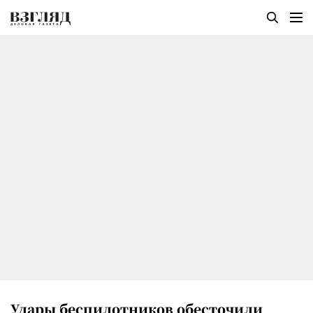
Удары беспилотников обесточили