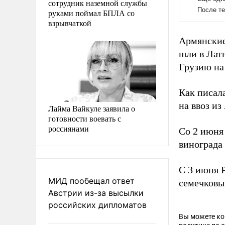
сотрудник наземной службы
руками поймал БПЛА со
взрывчаткой
Армянские
шли в Латв
Грузию на 
Как писал
на ввоз из
Лайма Вайкуле заявила о
готовности воевать с
россиянами
Со 2 июня
винограда
С 3 июня 
МИД пообещал ответ
семечковы
Австрии из-за высылки
российских дипломатов
Вы можете к