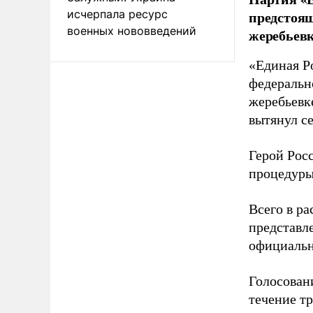
исчерпала ресурс
предстоящ
военных нововведений
жеребьевк
«Единая Р
федеральн
жеребьевк
вытянул с
Герой Рос
процедуры
Всего в р
представл
официальн
Голосовани
течение тр