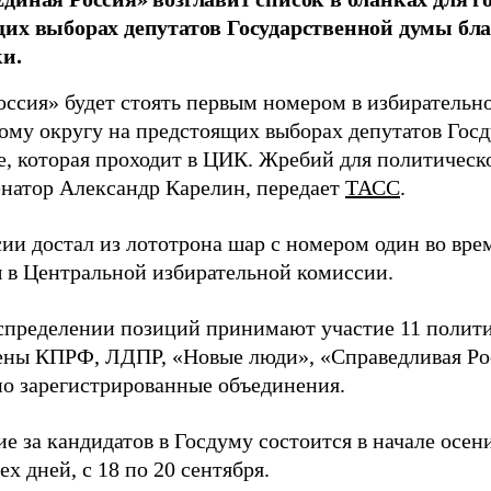
их выборах депутатов Государственной думы бла
и.
оссия» будет стоять первым номером в избирательн
ому округу на предстоящих выборах депутатов Гос
е, которая проходит в ЦИК. Жребий для политическ
енатор Александр Карелин, передает
ТАСС
.
сии достал из лототрона шар с номером один во вр
 в Центральной избирательной комиссии.
аспределении позиций принимают участие 11 полити
ены КПРФ, ЛДПР, «Новые люди», «Справедливая Ро
о зарегистрированные объединения.
е за кандидатов в Госдуму состоится в начале осен
ех дней, с 18 по 20 сентября.