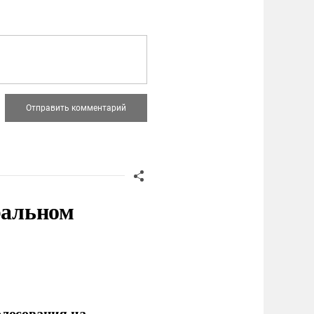
ральном
олосования на