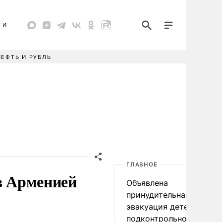
ТИ
НЕФТЬ И РУБЛЬ
ГЛАВНОЕ
ов Арменией
Объявлена
принудительная
эвакуация детей в
подконтрольном Киеву