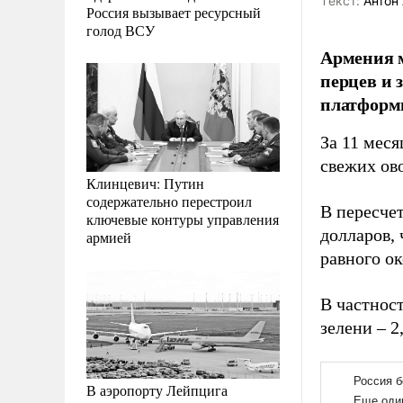
Tекст:
Антон 
Россия вызывает ресурсный
голод ВСУ
Армения м
перцев и 
платформ
За 11 мес
свежих ов
Клинцевич: Путин
содержательно перестроил
В пересче
ключевые контуры управления
долларов, 
армией
равного ок
В частност
зелени – 2
В аэропорту Лейпцига