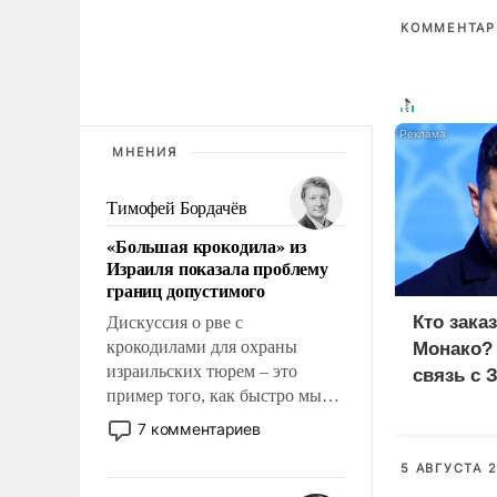
КОММЕНТАРИ
МНЕНИЯ
Тимофей Бордачёв
«Большая крокодила» из
Израиля показала проблему
границ допустимого
Кто зака
Дискуссия о рве с
крокодилами для охраны
Монако?
израильских тюрем – это
связь с 
пример того, как быстро мы
двигаемся по пути
7 комментариев
революционных изменений.
То, что несколько лет назад
5 АВГУСТА 2
было образом для