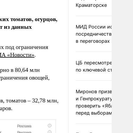
Краматорске
их томатов, огурцов,
ет из данных
МИД России исключил
посредничество Герма
в переговорах по Украи
их под ограничения
ИА «Новости»
.
ЦБ пересмотрел прогно
рно в 80,64 млн
по ключевой ставке
ограничения овощей,
Миронов призвал Миню
и Генпрокуратуру
, томатов – 32,78 млн,
проверить «Яблоко»
аров.
перед выборами