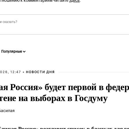
отношению к комментариям читайте
здесь
.
026, 12:47 •
НОВОСТИ ДНЯ
ая Россия» будет первой в феде
тене на выборах в Госдуму
Басилая
диная Россия» возглавит список в бланках для г