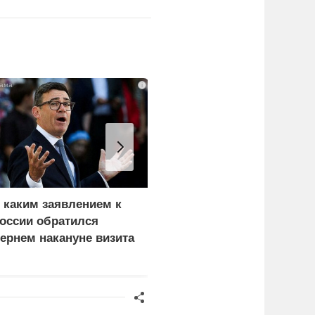
i
 каким заявлением к
В окружении Зеленског
оссии обратился
начали готовиться к
ернем накануне визита
неожиданному
еленского
сценарию