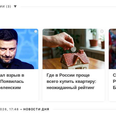
И (3)
▼
i
i
зал взрыв в
Где в России проще
С
 Появилась
всего купить квартиру:
Р
Зеленским
неожиданный рейтинг
Б
З
026, 17:48 •
НОВОСТИ ДНЯ