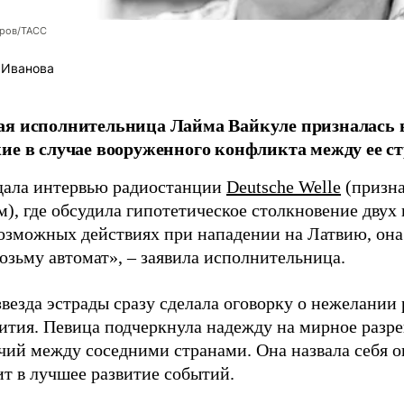
оров/ТАСС
 Иванова
я исполнительница Лайма Вайкуле призналась в
ие в случае вооруженного конфликта между ее ст
дала интервью радиостанции
Deutsche Welle
(призна
), где обсудила гипотетическое столкновение двух 
возможных действиях при нападении на Латвию, она
возьму автомат», – заявила исполнительница.
везда эстрады сразу сделала оговорку о нежелании
ития. Певица подчеркнула надежду на мирное раз
чий между соседними странами. Она назвала себя 
ит в лучшее развитие событий.