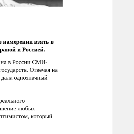
 намерении взять в
раной и Россией.
на в России СМИ-
государств. Отвечая на
 дала однозначный
 реального
решение любых
оптимистом, который