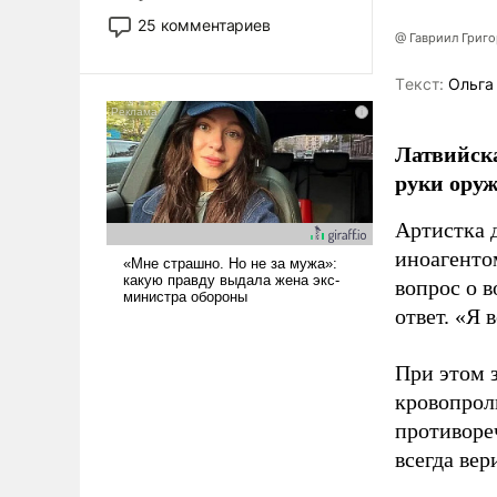
то это уже стараются не
25 комментариев
@ Гавриил Григ
использовать – так же, как
«бабка», «дед», – хотя бы в
Tекст:
Ольга
образованной среде, потому
что оно уже несет негативные
коннотации.
Латвийска
руки оруж
Артистка 
иноагентом
вопрос о 
ответ. «Я 
При этом з
кровопрол
противоре
всегда вер