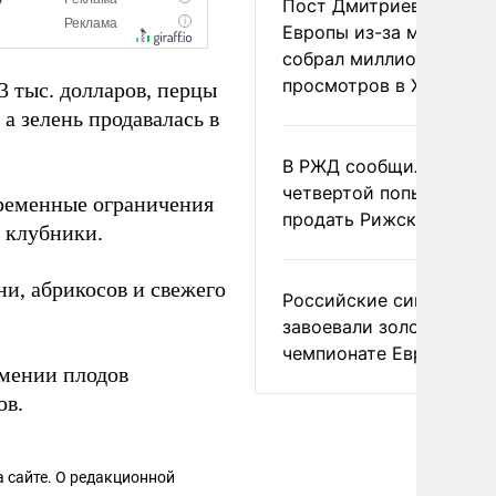
Пост Дмитриева о гибе
Европы из-за мигранто
собрал миллион
просмотров в X
3 тыс. долларов, перцы
 а зелень продавалась в
В РЖД сообщили о
четвертой попытке
ременные ограничения
продать Рижский вокза
и клубники.
и, абрикосов и свежего
Российские синхронис
завоевали золото на
чемпионате Европы
рмении плодов
ов.
 сайте. О редакционной