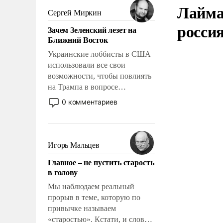
Лайма 
псевдонаучной фантастики,
Сергей Миркин
стало всерьез обсуждаемой
росси
Зачем Зеленский лезет на
идеей.
Ближний Восток
Украинские лоббисты в США
использовали все свои
возможности, чтобы повлиять
на Трампа в вопросе
предоставления вооружений
0 комментариев
своим нанимателям. Вероятно,
кому-то из тех, кто
консультирует Киев, пришла в
голову мысль: хорошо бы
Игорь Мальцев
продемонстрировать, что
Главное – не пустить старость
Украина вступила в
в голову
вооруженное противостояние
с Ираном.
Мы наблюдаем реальный
прорыв в теме, которую по
привычке называем
«старостью». Кстати, и слово-