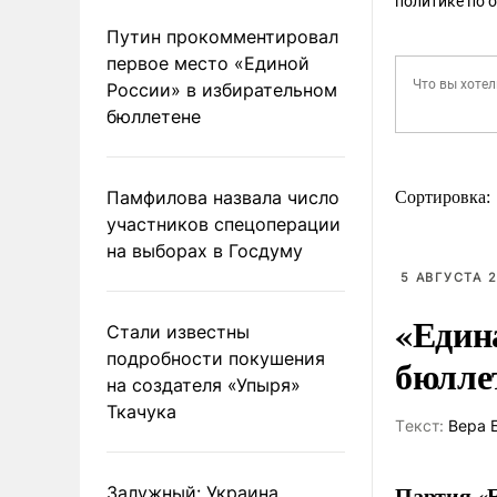
политике по 
Путин прокомментировал
первое место «Единой
России» в избирательном
бюллетене
Памфилова назвала число
Сортировка:
участников спецоперации
на выборах в Госдуму
5 АВГУСТА 2
«Един
Стали известны
подробности покушения
бюлле
на создателя «Упыря»
Ткачука
Tекст:
Вера 
Партия «Е
Залужный: Украина