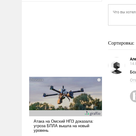
Сортировка:
Але
14.
Бо
От