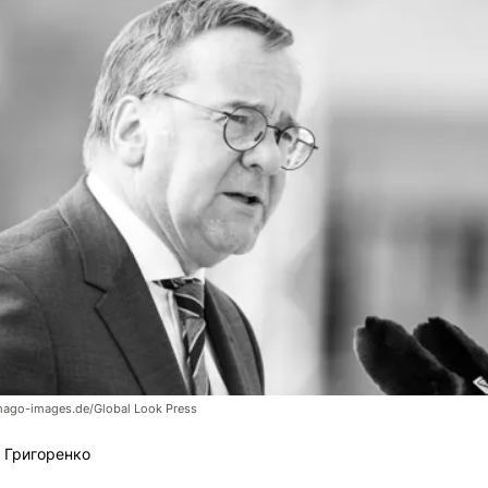
go-images.de/Global Look Press
 Григоренко