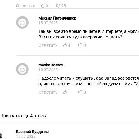
Ответить
9
25
Михаил Петриченков
15.07.2025
Так вы все это время пишете в Интернете, а могл
Вам так хочется туда досрочно попасть?
Ответить
4
0
maxim kossov
15.07.2025
Надоело читать и слушать , как Запад все рветс
один раз жахнуть и мы все побеседуем с ними Т
Ответить
1
0
Показать еще 4 ответа
Василий Бурденко
15.07.2025