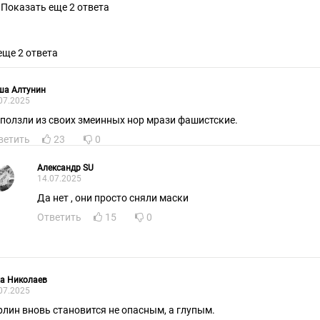
Показать еще 2 ответа
еще 2 ответа
ша Алтунин
07.2025
ползли из своих змеинных нор мрази фашистские.
ветить
23
0
Александр SU
14.07.2025
Да нет , они просто сняли маски
Ответить
15
0
а Николаев
07.2025
рлин вновь становится не опасным, а глупым.