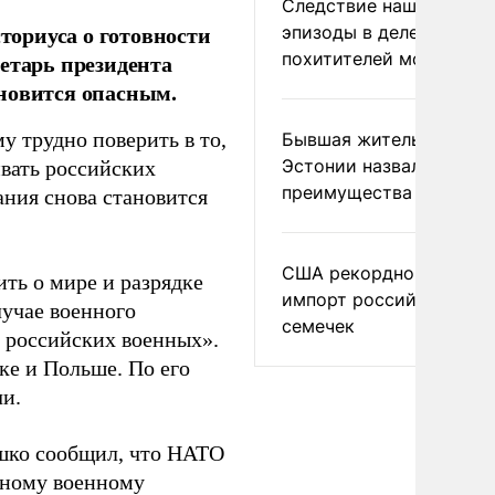
Следствие нашло новы
ориуса о готовности
эпизоды в деле
похитителей москвичек
етарь президента
новится опасным.
у трудно поверить в то,
Бывшая жительница
Эстонии назвала главн
вать российских
преимущества России
мания снова становится
США рекордно нарасти
ить о мире и разрядке
импорт российских
лучае военного
семечек
ь российских военных».
ке и Польше. По его
чи.
ушко сообщил, что НАТО
жному военному