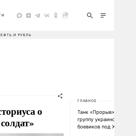
ТИ
НЕФТЬ И РУБЛЬ
ГЛАВНОЕ
сториуса о
Танк «Прорыв» уничто
 солдат»
группу украинских
боевиков под Харьково