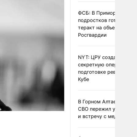
ФСБ: В Приморье трое
подростков готовили
теракт на объекте
Росгвардии
NYT: ЦРУ создало
секретную опергруппу 
подготовке революции 
Кубе
В Горном Алтае участн
СВО пережил удар мол
и встречу с медведем