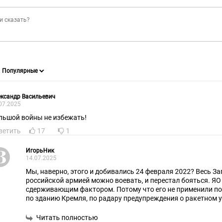
ксандр Васильевич
07.2025
льшой войны не избежать!
ветить
17
1
ИгорьНик
14.07.2025
Мы, наверно, этого и добивались 24 февраля 2022? Весь Зап
российской армией можно воевать, и перестал бояться. ЯО
сдерживающим фактором. Потому что его не применили по
по зданию Кремля, по радару предупреждения о ракетном у
бомбардировщикам, нападения на Курскую область. Можно
Читать полностью