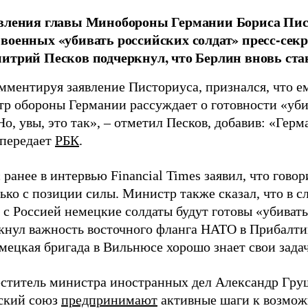
вления главы Минобороны Германии Бориса Пист
военных «убивать российских солдат» пресс-секр
итрий Песков подчеркнул, что Берлин вновь ста
мментируя заявление Писториуса, признался, что ем
тр обороны Германии рассуждает о готовности «уби
Но, увы, это так», – отметил Песков, добавив: «Гер
 передает
РБК
.
ранее в интервью Financial Times заявил, что говор
ько с позиции силы. Министр также сказал, что в с
 с Россией немецкие солдаты будут готовы «убиват
кнул важность восточного фланга НАТО в Прибалти
мецкая бригада в Вильнюсе хорошо знает свои зада
еститель министра иностранных дел Александр Гр
ский союз
предпринимают
активные шаги к возмо