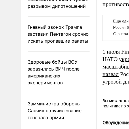
противост
разрывом дипотношений
Гневный звонок Трампа
заставил Пентагон срочно
искать пропавшие ракеты
1 июля Fi
НАТО
укр
Здоровые бойцы ВСУ
масштабны
заразились ВИЧ после
назвал
Рос
американских
угрозой дл
экспериментов
Вы можете к
Замминистра обороны
политике по 
Санчик получил звание
генерала армии
Обсуждение