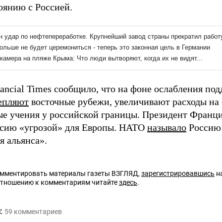
оянию с Россией.
nancial Times сообщило, что на фоне ослабления п
епляют
восточные рубежи, увеличивают расходы на 
е учения у российской границы. Президент Фран
сию «угрозой» для Европы. НАТО
называло
Россию 
я альянса».
омментировать материалы газеты ВЗГЛЯД,
зарегистрировавшись
на
отношению к комментариям читайте
здесь
.
:
59
комментариев