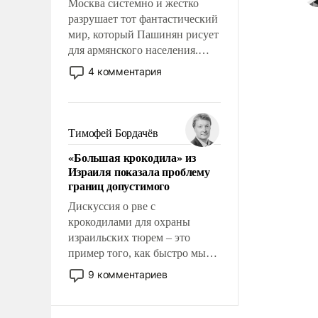
Москва системно и жестко
разрушает тот фантастический
мир, который Пашинян рисует
для армянского населения.
Мир, где этому населению все
4 комментария
должны просто по
определению, где его
политические прожекты будут
беспрекословно оплачиваться
Тимофей Бордачёв
за счет российских
«Большая крокодила» из
налогоплательщиков и где за
Израиля показала проблему
свои поступки не нужно
границ допустимого
отвечать.
Дискуссия о рве с
крокодилами для охраны
израильских тюрем – это
пример того, как быстро мы
двигаемся по пути
9 комментариев
революционных изменений.
То, что несколько лет назад
было образом для