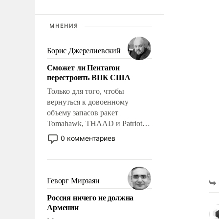
МНЕНИЯ
Борис Джерелиевский
Сможет ли Пентагон
перестроить ВПК США
Только для того, чтобы
вернуться к довоенному
объему запасов ракет
Tomahawk, THAAD и Patriot
США потребуется более трех
0 комментариев
лет. Даже небольшая война с
Ираном опустошила
американские арсеналы.
Сложившаяся ситуация
Геворг Мирзаян
означает многолетний период
Россия ничего не должна
уязвимости США, например,
Армении
перед Китаем.