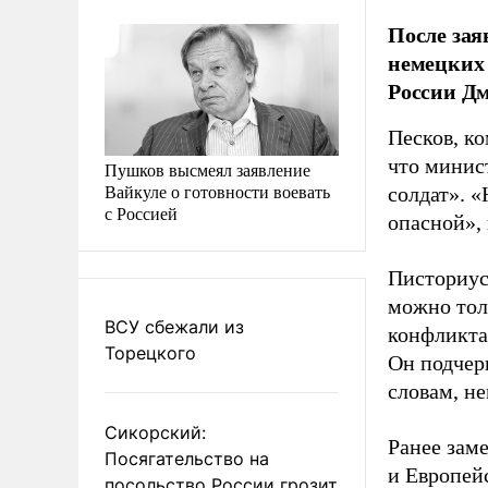
После зая
немецких 
России Дм
Песков, ко
что минис
Пушков высмеял заявление
Вайкуле о готовности воевать
солдат». «
с Россией
опасной»,
Писториус 
можно тол
ВСУ сбежали из
конфликта
Торецкого
Он подчер
словам, не
Сикорский:
Ранее зам
Посягательство на
и Европей
посольство России грозит