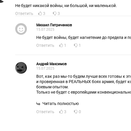
Не будет никакой войны, ни большой, ни маленькой.
Ответить
3
3
Михаил Петриченков
15.07.2025
Не будет войны, будет нагнетение до предела и по
Ответить
1
1
Андрей Максимов
15.07.2025
Вот, как раз мы-то будем лучше всех готовы к эт
и проверенная в РЕАЛЬНЫХ боях армия, будет
боевым опытом.
Только не будет с европейцами конвенционально
использованием всех наших возможностей - и "О
и "папу всех бомб" используем обязательно, и Я
Читать полностью
"партнёров".
Ответить
3
0