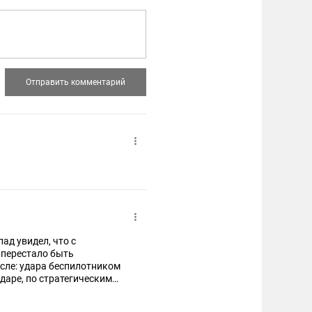
ад увидел, что с
 перестало быть
сле: удара беспилотником
даре, по стратегическим
 всё.