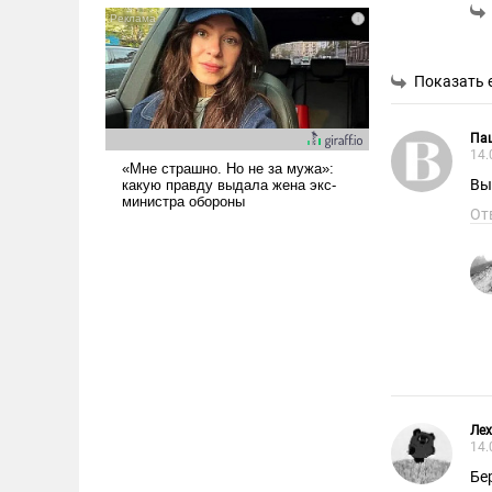
псевдонаучной фантастики,
стало всерьез обсуждаемой
идеей.
Показать 
Па
14.
Вы
От
Лех
14.
Бе