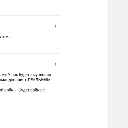
том ...
ому. У нас будет выученная
 командование с РЕАЛЬНЫМ
й войны. Будет война с
решник" будем сажать там,
О не пожалеем для