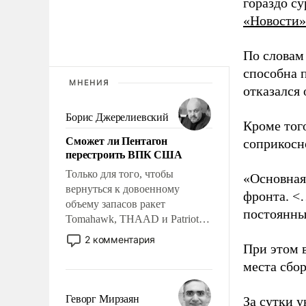
гораздо с
«Новости»
По словам
способна 
МНЕНИЯ
отказался
Борис Джерелиевский
Кроме тог
Сможет ли Пентагон
соприкосн
перестроить ВПК США
Только для того, чтобы
«Основная
вернуться к довоенному
фронта. <
объему запасов ракет
постоянны
Tomahawk, THAAD и Patriot
США потребуется более трех
2 комментария
При этом 
лет. Даже небольшая война с
Ираном опустошила
места сбо
американские арсеналы.
Сложившаяся ситуация
Геворг Мирзаян
За сутки у