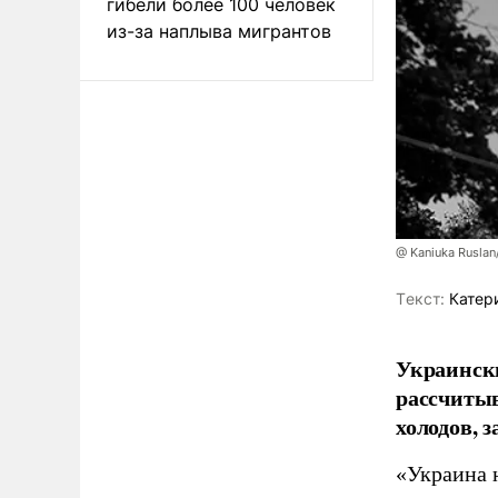
гибели более 100 человек
из-за наплыва мигрантов
@ Kaniuka Ruslan
Tекст:
Катер
Украински
рассчитыв
холодов, 
«Украина 