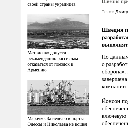
Швеция при
своей страны украинцев
Tекст:
Дмитр
Швеция пл
разработ
выполнять
Матвиенко допустила
По данным
рекомендацию россиянам
отказаться от поездок в
о разрабо
Армению
оборона». 
завершена
компании
Йонсон по
обеспечен
ключевую 
Марочко: За неделю в порты
обеспечени
Одессы и Николаева не вошел