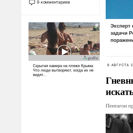
9 комментариев
революционных изменений.
То, что несколько лет назад
было образом для
псевдонаучной фантастики,
Эксперт
стало всерьез обсуждаемой
задачи Р
идеей.
поражен
логистич
Киеве
6 АВГУСТА 2
Гневн
искат
Пентагон п