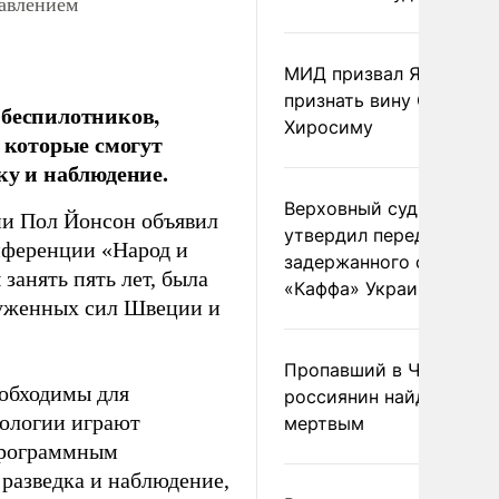
авлением
МИД призвал Японию
признать вину США за
 беспилотников,
Хиросиму
 которые смогут
ку и наблюдение.
Верховный суд Швеции
и Пол Йонсон объявил
утвердил передачу
онференции «Народ и
задержанного сухогруз
занять пять лет, была
«Каффа» Украине
оруженных сил Швеции и
Пропавший в Черногор
еобходимы для
россиянин найден
нологии играют
мертвым
программным
 разведка и наблюдение,