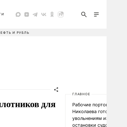
ТИ
НЕФТЬ И РУБЛЬ
ГЛАВНОЕ
илотников для
Рабочие портов Одессы
Николаева готовятся к
увольнениям из-за
остановки судоходства