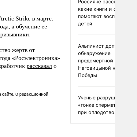
Россияне рассказали,
какие книги и фильмы
помогают воспитывать
ctic Strike в марте.
детей
ода, а обучение ее
призывники.
Альпинист допустил
ство жертв от
обнаружение
4 года «Росэлектроника»
предсмертной записки
азработчик
рассказал
о
Наговицыной на пике
Победы
 сайте. О редакционной
Ученые разрушили миф
«гонке сперматозоидов
при оплодотворении