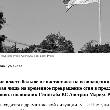
/Keystone Press Agency/Global Look Press
ина Туманова
е власти больше не настаивают на возвращении
ая лишь на временное прекращение огня в пред
заявил полковник Генштаба ВС Австрии Маркус Р
находится в драматической ситуации. <…> Наступит 