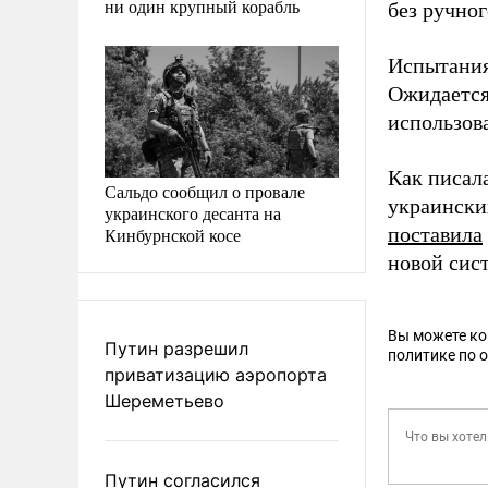
ни один крупный корабль
без ручног
Испытания 
Ожидается,
использов
Как писал
Сальдо сообщил о провале
украински
украинского десанта на
поставила
Кинбурнской косе
новой сис
Вы можете к
Путин разрешил
политике по 
приватизацию аэропорта
Шереметьево
Путин согласился