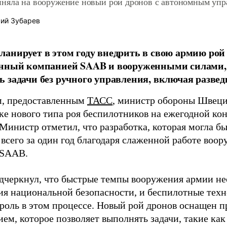
няла на вооружение новый рой дронов с автономным упр
ий Зубарев
анирует в этом году внедрить в свою армию рой
анный компанией SAAB и вооруженными силами,
 задачи без ручного управления, включая развед
, предоставленным
ТАСС
, министр обороны Швеци
тке нового типа роя беспилотников на ежегодной к
Министр отметил, что разработка, которая могла бы 
 всего за один год благодаря слаженной работе во
 SAAB.
дчеркнул, что быстрые темпы вооружения армии н
ия национальной безопасности, и беспилотные тех
роль в этом процессе. Новый рой дронов оснащен 
ем, которое позволяет выполнять задачи, такие как