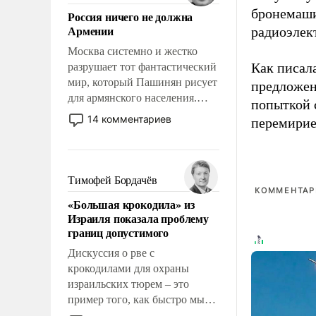
означает многолетний период
бронемаши
Россия ничего не должна
уязвимости США, например,
Армении
радиоэлек
перед Китаем.
Москва системно и жестко
Как писал
разрушает тот фантастический
мир, который Пашинян рисует
предложен
для армянского населения.
попыткой 
Мир, где политические
14 комментариев
перемирие
прожекты будут безусловно
оплачиваться за счет
российских
налогоплательщиков и где
Тимофей Бордачёв
Еревану за свои поступки не
КОММЕНТАРИ
«Большая крокодила» из
нужно отвечать.
Израиля показала проблему
границ допустимого
Дискуссия о рве с
крокодилами для охраны
израильских тюрем – это
пример того, как быстро мы
двигаемся по пути