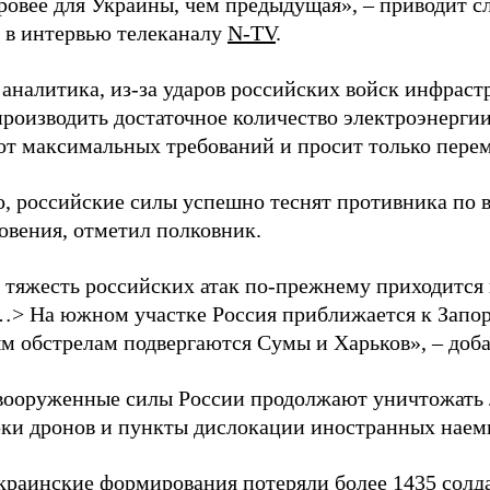
уровее для Украины, чем предыдущая», – приводит с
в интервью телеканалу
N-TV
.
 аналитика, из-за ударов российских войск инфраст
производить достаточное количество электроэнерги
 от максимальных требований и просит только пере
о, российские силы успешно теснят противника по 
овения, отметил полковник.
 тяжесть российских атак по-прежнему приходится
…> На южном участке Россия приближается к Запо
м обстрелам подвергаются Сумы и Харьков», – доба
вооруженные силы России продолжают уничтожать 
рки дронов и пункты дислокации иностранных наем
краинские формирования потеряли более 1435 солдат