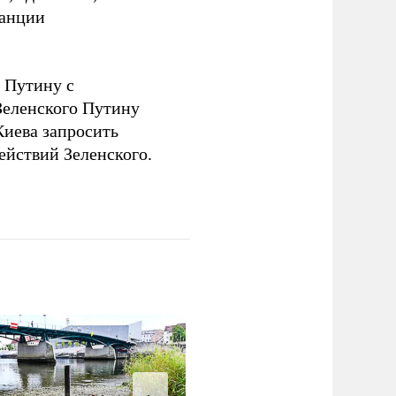
танции
 Путину с
еленского Путину
Киева запросить
ействий Зеленского.