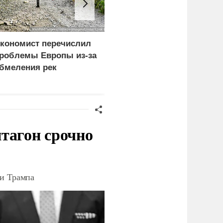
кономист перечислил
Пентагон в разы
роблемы Европы из-за
увеличил производство
бмеления рек
ракет Patriot и THAAD
тагон срочно
ки Трампа