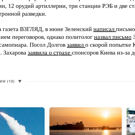
н, 12 орудий артиллерии, три станции РЭБ и две с
тронной разведки.
а газета ВЗГЛЯД, в июне Зеленский
написал
письмо
ием переговоров, однако политолог
назвал письмо
З
самопиара. Посол Долгов
заявил
о скорой попытке 
. Захарова
заявила о страхе
спонсоров Киева из-за д
И (10)
▼