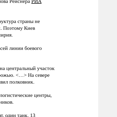
лова Рейснера
РИА
руктура страны не
и. Поэтому Киев
мирия.
всей линии боевого
 на центральный участок
рожью. <…> На севере
вил полковник.
логистические центры,
ников.
, один танк, 13