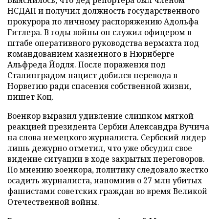
Выяснилось, что дед репортера был членом
НСДАП и получил должность государственного
прокурора по личному распоряжению Адольфа
Гитлера. В годы войны он служил офицером в
штабе оперативного руководства вермахта под
командованием казненного в Нюрнберге
Альфреда Йодля. После поражения под
Сталинградом нацист добился перевода в
Норвегию ради спасения собственной жизни,
пишет Коц.
Военкор выразил удивление слишком мягкой
реакцией президента Сербии Александра Вучича
на слова немецкого журналиста. Сербский лидер
лишь дежурно отметил, что уже обсудил свое
видение ситуации в ходе закрытых переговоров.
По мнению военкора, политику следовало жестко
осадить журналиста, напомнив о 27 млн убитых
фашистами советских граждан во время Великой
Отечественной войны.