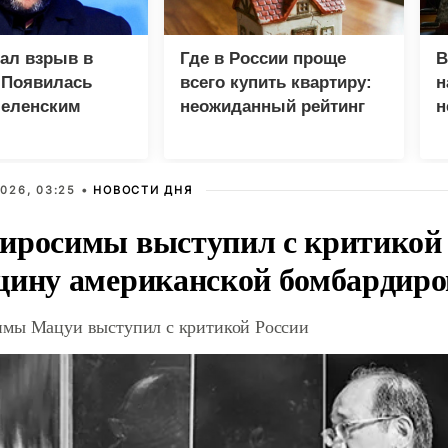
зал взрыв в
Где в России проще
В
 Появилась
всего купить квартиру:
н
Зеленским
неожиданный рейтинг
н
с
026, 03:25 •
НОВОСТИ ДНЯ
иросимы выступил с критикой 
щину американской бомбардир
мы Мацуи выступил с критикой России