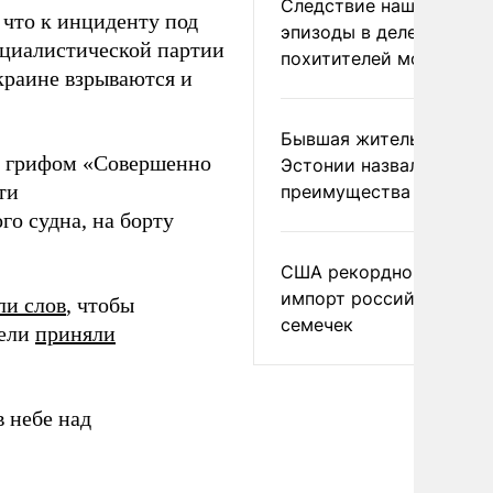
Следствие нашло новы
, что к инциденту под
эпизоды в деле
оциалистической партии
похитителей москвичек
краине взрываются и
Бывшая жительница
с грифом «Совершенно
Эстонии назвала главн
ти
преимущества России
о судна, на борту
США рекордно нарасти
импорт российских
ли слов
, чтобы
семечек
тели
приняли
 небе над