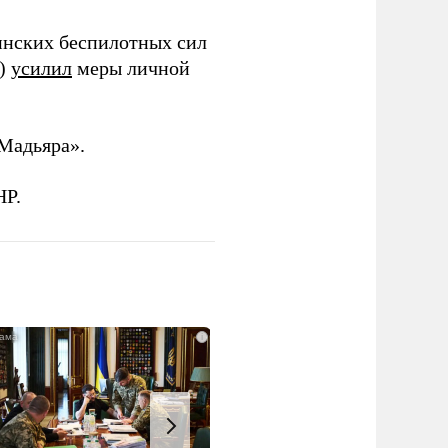
инских беспилотных сил
и)
усилил
меры личной
Мадьяра».
НР.
i