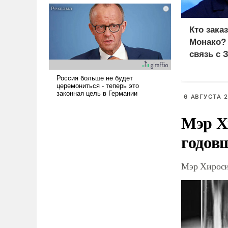
псевдонаучной фантастики,
стало всерьез обсуждаемой
Кто зака
идеей.
Монако?
связь с 
6 АВГУСТА 2
Мэр Х
годов
Мэр Хироси