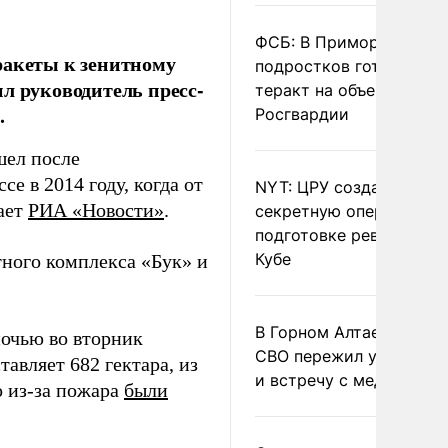
ФСБ: В Приморье трое
ракеты к зенитному
подростков готовили
л руководитель пресс-
теракт на объекте
.
Росгвардии
шел после
е в 2014 году, когда от
NYT: ЦРУ создало
ает
РИА «Новости»
.
секретную опергруппу 
подготовке революции 
Кубе
тного комплекса «Бук» и
В Горном Алтае участн
очью во вторник
СВО пережил удар мол
авляет 682 гектара, из
и встречу с медведем
о из-за пожара
были