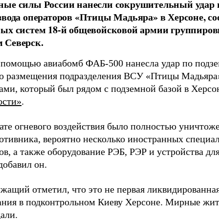
ные силы России нанесли сокрушительный удар 
звода операторов «Птицы Мадьяра» в Херсоне, с
ых систем 18-й общевойсковой армии группиров
 Северск.
 помощью авиабомб ФАБ-500 нанесла удар по подз
о размещения подразделения ВСУ «Птицы Мадьяра»
ами, который был рядом с подземной базой в Херсо
ости»
.
тате огневого воздействия было полностью уничтоже
ротивника, вероятно несколько иностранных специал
в, а также оборудование РЭБ, РЭР и устройства дл
добавил он.
жащий отметил, что это не первая ликвидированная
ния в подконтрольном Киеву Херсоне. Мирные жите
али.