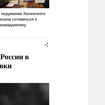
 окружении Зеленского
Атака на Омский НПЗ
ачали готовиться к
доказала: угроза БПЛА
еожиданному
вышла на новый
ценарию
уровень
России в
овки