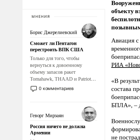
Вооружен
объекту в
МНЕНИЯ
беспилотн
позывным
Борис Джерелиевский
Авиация с
Сможет ли Пентагон
временног
перестроить ВПК США
боеприпас
Только для того, чтобы
РИА «Нов
вернуться к довоенному
объему запасов ракет
Tomahawk, THAAD и Patriot
«В резуль
США потребуется более трех
состава п
0 комментариев
лет. Даже небольшая война с
боеприпасо
Ираном опустошила
БПЛА», – 
американские арсеналы.
Сложившаяся ситуация
Геворг Мирзаян
означает многолетний период
Военнослу
Россия ничего не должна
уязвимости США, например,
формирова
Армении
перед Китаем.
не пострад