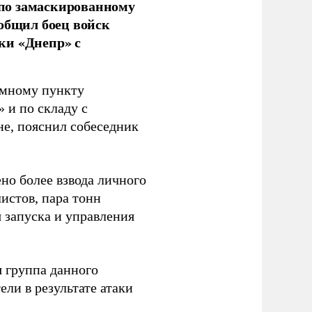
по замаскированному
ообщил боец войск
ки «Днепр» с
емному пункту
 и по складу с
не, пояснил собеседник
но более взвода личного
истов, пара тонн
я запуска и управления
 группа данного
ли в результате атаки