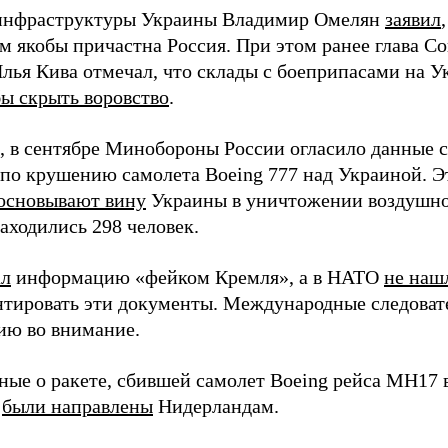
инфраструктуры Украины Владимир Омелян
заявил
м якобы причастна Россия. При этом ранее глава С
лья Кива отмечал, что склады с боеприпасами на У
ы скрыть воровство
.
 в сентябре Минобороны России огласило данные 
 по крушению самолета Boeing 777 над Украиной. Э
основывают вину
Украины в уничтожении воздушног
аходились 298 человек.
ал
информацию «фейком Кремля», а в НАТО
не наш
тировать эти документы. Международные следова
ю во внимание.
ные о ракете, сбившей самолет Boeing рейса МН17 в
,
были направлены
Нидерландам.