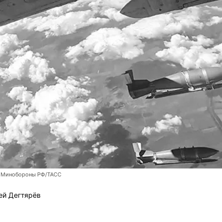
 Минобороны РФ/ТАСС
ей Дегтярёв