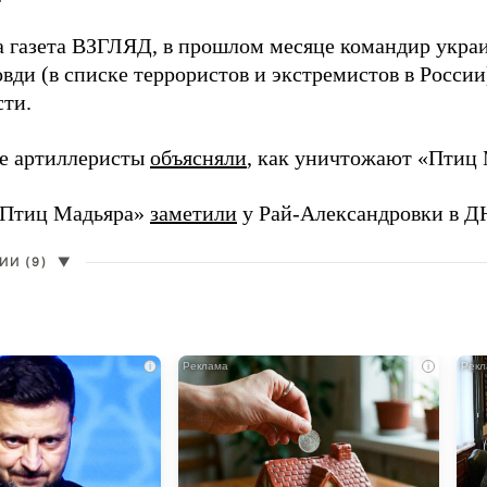
а газета ВЗГЛЯД, в прошлом месяце командир укра
вди (в списке террористов и экстремистов в Росси
сти.
е артиллеристы
объясняли
, как уничтожают «Птиц 
«Птиц Мадьяра»
заметили
у Рай-Александровки в Д
И (9)
▼
i
i