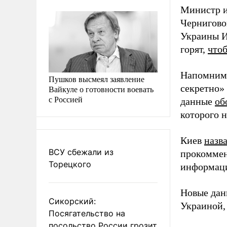
Министр 
Чернигово
Украины И
горят,
чтоб
Напомним,
Пушков высмеял заявление
секретно»
Вайкуле о готовности воевать
с Россией
данные
об
которого н
Киев
назв
ВСУ сбежали из
прокоммен
Торецкого
информаци
Новые дан
Сикорский:
Украиной
Посягательство на
посольство России грозит