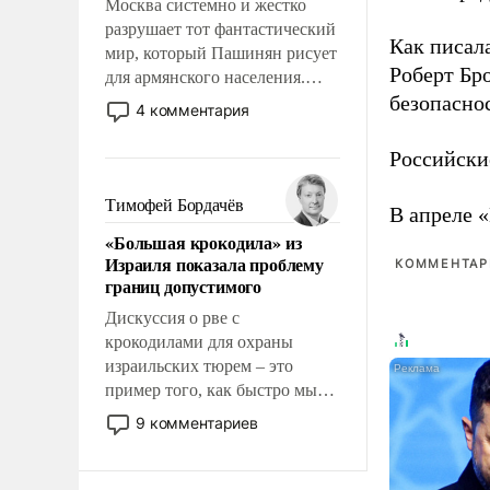
Москва системно и жестко
разрушает тот фантастический
Как писал
мир, который Пашинян рисует
Роберт Бро
для армянского населения.
безопасно
Мир, где этому населению все
4 комментария
должны просто по
определению, где его
Российски
политические прожекты будут
беспрекословно оплачиваться
Тимофей Бордачёв
В апреле 
за счет российских
«Большая крокодила» из
налогоплательщиков и где за
Израиля показала проблему
КОММЕНТАРИ
свои поступки не нужно
границ допустимого
отвечать.
Дискуссия о рве с
крокодилами для охраны
израильских тюрем – это
пример того, как быстро мы
двигаемся по пути
9 комментариев
революционных изменений.
То, что несколько лет назад
было образом для