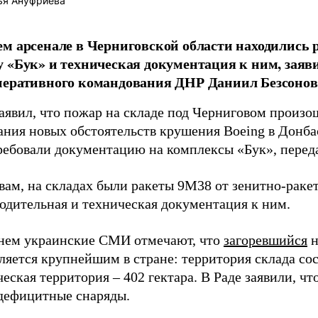
ья Ануфриева
м арсенале в Черниговской области находились 
 «Бук» и техническая документация к ним, заяви
перативного командования ДНР Даниил Безсонов
заявил, что пожар на складе под Черниговом произо
ния новых обстоятельств крушения Boeing в Донбасс
ребовали документацию на комплексы «Бук», перед
овам, на складах были ракеты 9М38 от зенитно-раке
водительная и техническая документация к ним.
нем украинские СМИ отмечают, что
загоревшийся
н
ляется крупнейшим в стране: территория склада сост
еская территория – 402 гектара. В Раде заявили, чт
дефицитные снаряды.