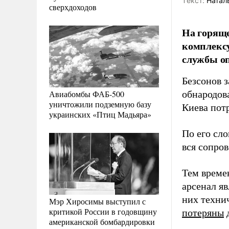
Tекст:
Натал
сверхдоходов
На горяще
комплексу
службы о
Безсонов 
Авиабомбы ФАБ-500
обнародова
уничтожили подземную базу
Киева пот
украинских «Птиц Мадьяра»
По его сл
вся сопро
Тем време
арсенал яв
них технич
Мэр Хиросимы выступил с
критикой России в годовщину
потеряны
американской бомбардировки