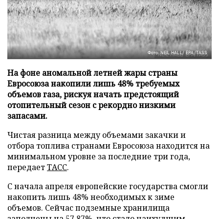
Фото: NEIL HALL/ EPA/TASS
На фоне аномальной летней жары страны
Евросоюза накопили лишь 48% требуемых
объемов газа, рискуя начать предстоящий
отопительный сезон с рекордно низкими
запасами.
Чистая разница между объемами закачки и
отбора топлива странами Евросоюза находится на
минимальном уровне за последние три года,
передает
ТАСС
.
С начала апреля европейские государства смогли
накопить лишь 48% необходимых к зиме
объемов. Сейчас подземные хранилища
заполнены на 57,87%, что стало наихудшим