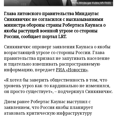
Фото: Mindaugas Kulbis/AP/TASS
Глава литовского правительства Миндаугас
Синкявичюс не согласился с высказываниями
министра обороны страны Робертаса Каунаса о
якобы растущей военной угрозе со стороны
России, сообщает портал LRT.
Синкявичюс опроверг заявления Каунаса о якобы
возрастающей угрозе со стороны России. Глава
правительства призвал не запугивать население
и тщательно взвешивать распространяемую
информацию, передает
РИА «Новости»
.
«Я хотел бы заверить общественность в том, что
уровень угроз как-то кардинально не изменился,
он просто существует», – подчеркнул Синкявичюс.
Днем ранее Робертас Каунас выступил с
заявлением, что Россия якобы планирует
атаковать критическую инфраструктуру