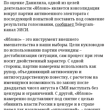
По оценке Данилила, одной из целей
деятельности «Яблоко» является консолидация
вокруг партии антивоенного электората с
последующей попыткой поставить под сомнение
результаты голосования,
сообщает
Telegram-
канал ЭИСИ.
«Яблоко» – это инструмент внешнего
вмешательства в наши выборы. Цели кукловодов
по использованию партии очевидны –
дестабилизация ситуации, сам процесс при этом
носит двойственный характер. С одной
стороны, партию намерены использовать как
рупор, объединяющий антивоенную и
антигосударственную повестку, с расчетом на
имеющуюся возможность по закону после
двадцатых чисел августа в СМИ выступать без
цензуры и ограничений. С другой, «Яблоко»
намеренно подставляют под снятие с целью
обвинить власти России в цензуре и в страхе
перед так называемой «оппозицией», – говорит