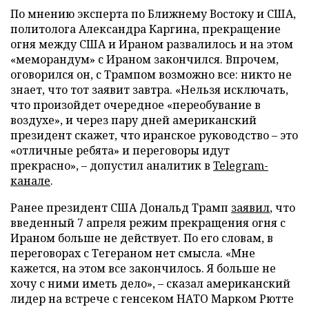
По мнению эксперта по Ближнему Востоку и США,
политолога Александра Каргина, прекращение
огня между США и Ираном развалилось и на этом
«меморандум» с Ираном закончился. Впрочем,
оговорился он, с Трампом возможно все: никто не
знает, что тот заявит завтра. «Нельзя исключать,
что произойдет очередное «переобувание в
воздухе», и через пару дней американский
президент скажет, что иранское руководство – это
«отличные ребята» и переговоры идут
прекрасно», – допустил аналитик в
Telegram-
канале
.
Ранее президент США Дональд Трамп
заявил
, что
введенный 7 апреля режим прекращения огня с
Ираном больше не действует. По его словам, в
переговорах с Тегераном нет смысла. «Мне
кажется, на этом все закончилось. Я больше не
хочу с ними иметь дело», – сказал американский
лидер на встрече с генсеком НАТО Марком Рютте