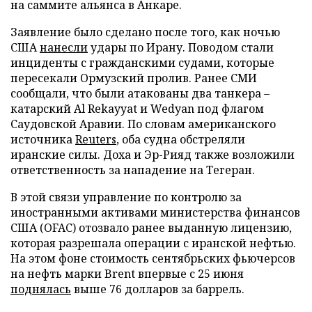
на саммите альянса в Анкаре.
Заявление было сделано после того, как ночью
США
нанесли
удары по Ирану. Поводом стали
инциденты с гражданскими судами, которые
пересекали Ормузский пролив. Ранее СМИ
сообщали, что были атакованы два танкера –
катарский Al Rekayyat и Wedyan под флагом
Саудовской Аравии. По словам американского
источника
Reuters
, оба судна обстреляли
иранские силы. Доха и Эр-Рияд также возложили
ответственность за нападение на Тегеран.
В этой связи управление по контролю за
иностранными активами министерства финансов
США (OFAC) отозвало ранее выданную лицензию,
которая разрешала операции с иранской нефтью.
На этом фоне стоимость сентябрьских фьючерсов
на нефть марки Brent впервые с 25 июня
поднялась
выше 76 долларов за баррель.