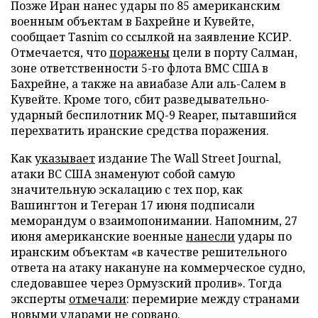
Позже Иран нанес удары по 85 американским
военным объектам в Бахрейне и Кувейте,
сообщает Tasnim со ссылкой на заявление КСИР.
Отмечается, что
поражены
цели в порту Салман,
зоне ответственности 5-го флота ВМС США в
Бахрейне, а также на авиабазе Али аль-Салем в
Кувейте. Кроме того, сбит разведывательно-
ударный беспилотник MQ-9 Reaper, пытавшийся
перехватить иранские средства поражения.
Как
указывает
издание The Wall Street Journal,
атаки ВС США знаменуют собой самую
значительную эскалацию с тех пор, как
Вашингтон и Тегеран 17 июня подписали
меморандум о взаимопонимании. Напомним, 27
июня американские военные
нанесли
удары по
иранским объектам «в качестве решительного
ответа на атаку накануне на коммерческое судно,
следовавшее через Ормузский пролив». Тогда
эксперты
отмечали
: перемирие между странами
новыми ударами не сорвано.